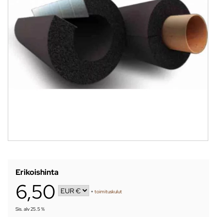
Erikoishinta
6,50
+
toimituskulut
Sis. alv 25.5 %