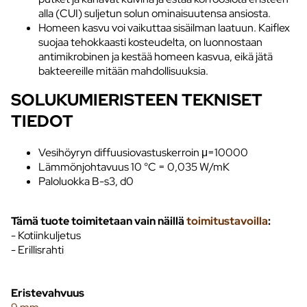
alla (CUI) suljetun solun ominaisuutensa ansiosta.
Homeen kasvu voi vaikuttaa sisäilman laatuun. Kaiflex
suojaa tehokkaasti kosteudelta, on luonnostaan
antimikrobinen ja kestää homeen kasvua, eikä jätä
bakteereille mitään mahdollisuuksia.
SOLUKUMIERISTEEN TEKNISET
TIEDOT
Vesihöyryn diffuusiovastuskerroin μ=10000
Lämmönjohtavuus 10 °C = 0,035 W/mK
Paloluokka B-s3, d0
Tämä tuote toimitetaan vain näillä
toimitustavoilla
:
- Kotiinkuljetus
- Erillisrahti
Eristevahvuus