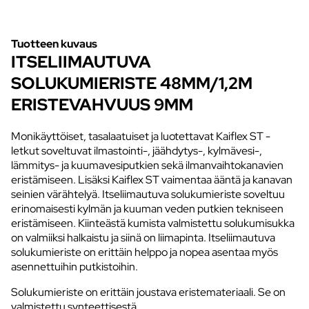
Tuotteen kuvaus
ITSELIIMAUTUVA
SOLUKUMIERISTE 48MM/1,2M
ERISTEVAHVUUS 9MM
Monikäyttöiset, tasalaatuiset ja luotettavat Kaiflex ST -
letkut soveltuvat ilmastointi-, jäähdytys-, kylmävesi-,
lämmitys- ja kuumavesiputkien sekä ilmanvaihtokanavien
eristämiseen. Lisäksi Kaiflex ST vaimentaa ääntä ja kanavan
seinien värähtelyä. Itseliimautuva solukumieriste soveltuu
erinomaisesti kylmän ja kuuman veden putkien tekniseen
eristämiseen. Kiinteästä kumista valmistettu solukumisukka
on valmiiksi halkaistu ja siinä on liimapinta. Itseliimautuva
solukumieriste on erittäin helppo ja nopea asentaa myös
asennettuihin putkistoihin.
Solukumieriste on erittäin joustava eristemateriaali. Se on
valmistettu synteettisestä