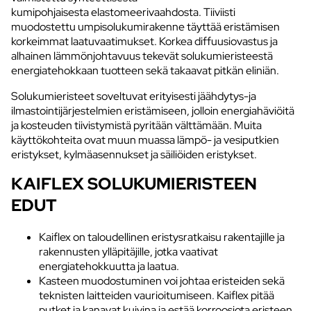
kumipohjaisesta elastomeerivaahdosta. Tiiviisti
muodostettu umpisolukumirakenne täyttää eristämisen
korkeimmat laatuvaatimukset. Korkea diffuusiovastus ja
alhainen lämmönjohtavuus tekevät solukumieristeestä
energiatehokkaan tuotteen sekä takaavat pitkän eliniän.
Solukumieristeet soveltuvat erityisesti jäähdytys-ja
ilmastointijärjestelmien eristämiseen, jolloin energiahäviöitä
ja kosteuden tiivistymistä pyritään välttämään. Muita
käyttökohteita ovat muun muassa lämpö- ja vesiputkien
eristykset, kylmäasennukset ja säiliöiden eristykset.
KAIFLEX SOLUKUMIERISTEEN
EDUT
Kaiflex on taloudellinen eristysratkaisu rakentajille ja
rakennusten ylläpitäjille, jotka vaativat
energiatehokkuutta ja laatua.
Kasteen muodostuminen voi johtaa eristeiden sekä
teknisten laitteiden vaurioitumiseen. Kaiflex pitää
putket ja kanavat kuivina ja estää korroosiota eristeen