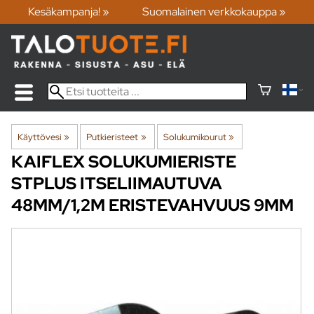
Kesäkampanja! »
Suomalainen verkkokauppa »
Käyttövesi
‪»
Putkieristeet
‪»
Solukumikourut
‪»
KAIFLEX
SOLUKUMIERISTE
STPLUS ITSELIIMAUTUVA
48MM/1,2M ERISTEVAHVUUS 9MM