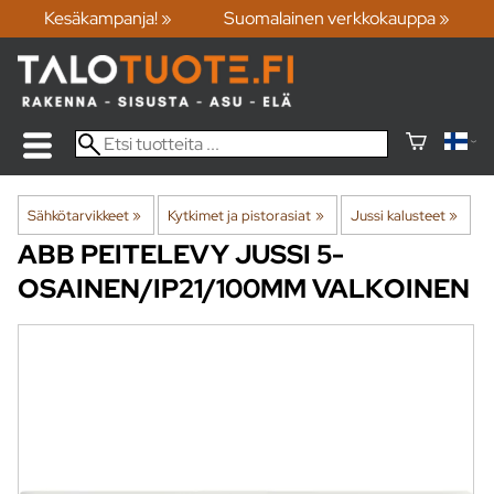
Kesäkampanja! »
Suomalainen verkkokauppa »
Sähkötarvikkeet
‪»
Kytkimet ja pistorasiat
‪»
Jussi kalusteet
‪»
ABB
PEITELEVY JUSSI 5-
OSAINEN/IP21/100MM VALKOINEN