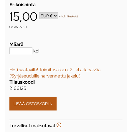
Erikoishinta
15,00
+
toimituskulut
Sis. alv 25.5 %
Määrä
kpl
Heti saatavilla! Toimitusaika n. 2 - 4 arkipäivää
(Syrjäseuduille harvennettu jakelu)
Tilauskoodi
2166125
Turvalliset maksutavat