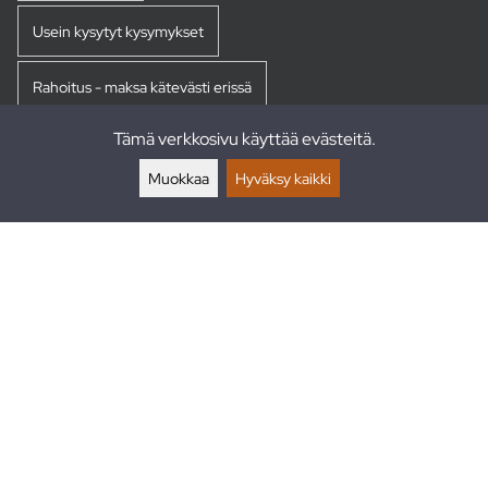
Usein kysytyt kysymykset
Rahoitus - maksa kätevästi erissä
Tämä verkkosivu käyttää evästeitä.
Palautukset
Muokkaa
Hyväksy kaikki