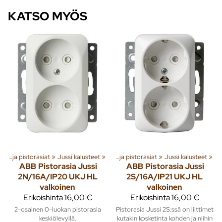
KATSO MYÖS
a
‪»
Rakenna
Kytkimet ja pistorasiat
‪»
Sähkötarvikkeet
‪»
Jussi kalusteet
‪»
‪»
Kytkimet ja pistorasiat
‪»
Jussi kalusteet
‪»
ABB
Pistorasia Jussi
ABB
Pistorasia Jussi
2N/16A/IP20 UKJ HL
2S/16A/IP21 UKJ HL
valkoinen
valkoinen
Erikoishinta
16,00 €
Erikoishinta
16,00 €
2-osainen 0-luokan pistorasia
Pistorasia Jussi 2S:ssä on liittimet
keskiölevyllä.
kutakin kosketinta kohden ja niihin