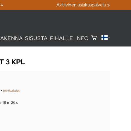
 »
Aktiivinen asiakaspalvelu »
RAKENNA
SISUSTA
PIHALLE
INFO
T 3 KPL
+
toimituskulut
h 48 m 24 s