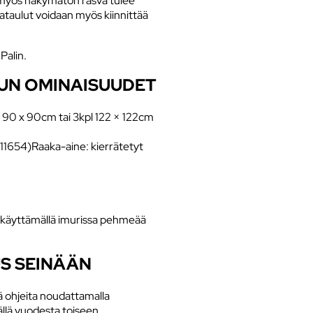
i myös näkymätön rasva tulee
kkataulut voidaan myös kiinnittää
Palin.
LUN OMINAISUUDET
l 90 x 90cm tai 3kpl 122 × 122cm
11654)Raaka-aine: kierrätetyt
i käyttämällä imurissa pehmeää
S SEINÄÄN
tä ohjeita noudattamalla
ällä vuodesta toiseen.