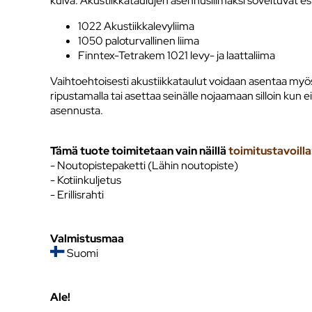
kuiva. Akustiikkataulujen asennusliimaksi soveltuvat es
1022 Akustiikkalevyliima
1050 paloturvallinen liima
Finntex-Tetrakem 1021 levy- ja laattaliima
Vaihtoehtoisesti akustiikkataulut voidaan asentaa myös
ripustamalla tai asettaa seinälle nojaamaan silloin kun e
asennusta.
Tämä tuote toimitetaan vain näillä
toimitustavoilla
- Noutopistepaketti (Lähin noutopiste)
- Kotiinkuljetus
- Erillisrahti
Valmistusmaa
Suomi
Ale!