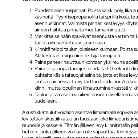
Puhdista asennuspinnat. Poista kaikki pöly, lika 
käsineitä. Pyyhi isopropanolilla tai spriillä kostute
asennuspinnat. Varmista pinnan kestävyys käytet
aineen haihtua pinnalta muutama minuutti.
Merkitse seinään apuviivat asennusta varten tai kä
taulut oikeaan kohtaan ja suoraan.
Kiinnitä teippi taulun jokaiseen kulmaan. Poista su
Älä koskaan revi jo kiinnitettyjä tarroja irti.
Paina paneeli haluttuun kohtaan yksi reuna edellä
Painele tai nojaa tarrojen kohdalta 60 sekuntia k
puhtaita käsiä tai suojakasineitä, jotta et likaa le
pintaa painaessa. Levy tarttuu heti kiinni. Älä koet
kiinni, mutta lopullinen liimautuminen kestää viikk
Taulun pitää asettua oikein ensimmäisellä kerralla. 
uudelleen.
Akustiikkataulut voidaan asentaa liimaamalla sopivaa a
levitetään akustiikkataulun taustaan joko liimapuristimel
reunoille ja keskelle. Tämän jälkeen levy kiinnitetään pai
hetken, jonka jälkeen voidaan ote vapauttaa. Kiinnityspi