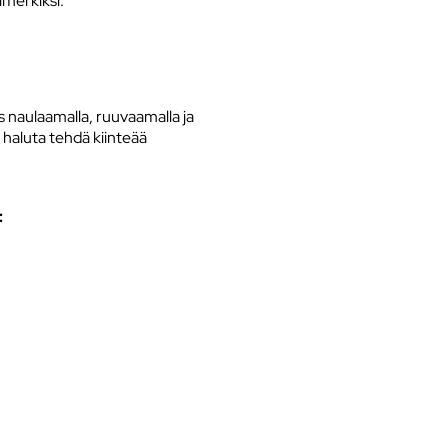
imerkiksi:
 naulaamalla, ruuvaamalla ja
i haluta tehdä kiinteää
: