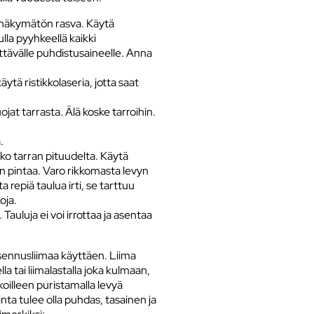
ja näkymätön rasva. Käytä
tulla pyyhkeellä kaikki
tävälle puhdistusaineelle. Anna
ytä ristikkolaseria, jotta saat
ojat tarrasta. Älä koske tarroihin.
.
oko tarran pituudelta. Käytä
vyn pintaa. Varo rikkomasta levyn
a repiä taulua irti, se tarttuu
oja.
Tauluja ei voi irrottaa ja asentaa
sennusliimaa käyttäen. Liima
la tai liimalastalla joka kulmaan,
koilleen puristamalla levyä
nta tulee olla puhdas, tasainen ja