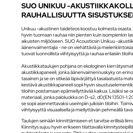
SUO UNIKUU -AKUSTIIKKAKOL
RAUHALLISUUTTA SISUSTUKSE
Unikuu -akustinen taideteos koostuu kolmesta osasta. 
hyvin tuomaan rauhaa niin pienten kuin isompienkin 
aikuisten miljööseen. SUO Acousticsin Unikuu -akustiik
äänenvaimentajia - ne on viehättäviä ja mielenkiintoisi
tuovat luonnollista viihtyisyyttä ja rauhaa erilaisiin tiloihi
Akustiikkataulujen pohjana on ekologinen kierrätysmat
akustiikkapaneeli, jonka äänenvaimennuskyky on erino
tasainen ja se on sitkeää läpivärjättyä tasalaatuista ma
kestävä akustiikkapaneeli sopii hyvin sisustuselementiksi k
tiloihin poistamaan epämiellyttävää kaikua. Lisäksi se o
materiaali, jonka paloluokka on D-s2, d0(EN 13501-1:2
se sopii asennettavaksi useimpiin julkisiin tiloihin. Toimiv
viihtyisyyttä visuaalisella ja miellyttävän pehmeällä taval
​Taulujen seinään kiinnittämiseen et tarvitse erillisiä lii
Kiinnitys sujuu hyvin erikseen tilattavalla kiinnitysteipill