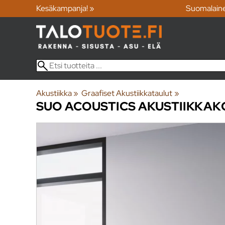
Kesäkampanja! »
Suomalain
Akustiikka
‪»
Graafiset Akustiikkataulut
‪»
SUO ACOUSTICS
AKUSTIIKKAKO