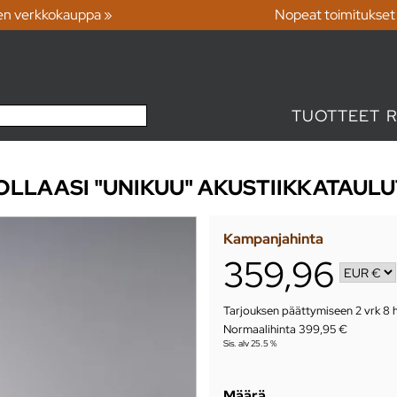
en verkkokauppa »
Nopeat toimitukset
TUOTTEET
LLAASI "UNIKUU" AKUSTIIKKATAULU
Kampanjahinta
359,96
Tarjouksen päättymiseen
2 vrk 8 
Normaalihinta 399,95 €
Sis. alv 25.5 %
Määrä