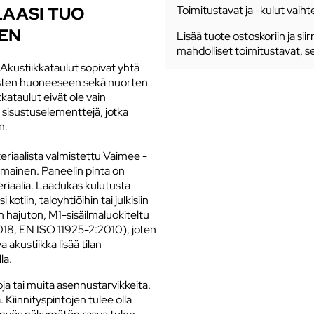
LAASI TUO
Toimitustavat ja -kulut vaihte
EN
Lisää tuote ostoskoriin ja siir
mahdolliset toimitustavat, s
Akustiikkataulut sopivat yhtä
lasten huoneeseen sekä nuorten
kataulut eivät ole vain
a sisustuselementtejä, jotka
n.
eriaalista valmistettu Vaimee -
mainen. Paneelin pinta on
teriaalia. Laadukas kulutusta
otiin, taloyhtiöihin tai julkisiin
n hajuton, M1-sisäilmaluokiteltu
018, EN ISO 11925-2:2010), joten
a akustiikka lisää tilan
la.
moja tai muita asennustarvikkeita.
ä. Kiinnityspintojen tulee olla