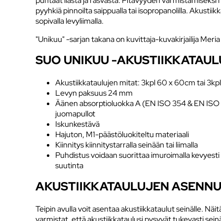
puhtaat liasta ja rasvasta. Pitävyyden varmistamiseks
pyyhkiä pinnoilta saippualla tai isopropanolilla. Akustii
sopivalla levyliimalla.
"Unikuu" -sarjan takana on kuvittaja-kuvakirjailija Meria 
SUO UNIKUU -AKUSTIIKKATAU
Akustiikkataulujen mitat: 3kpl 60 x 60cm tai 3kp
Levyn paksuus 24 mm
Äänen absorptioluokka A (EN ISO 354 & EN ISO 
juomapullot
Iskunkestävä
Hajuton, M1-päästöluokiteltu materiaali
Kiinnitys kiinnitystarralla seinään tai liimalla
Puhdistus voidaan suorittaa imuroimalla kevyest
suutinta
AKUSTIIKKATAULUJEN ASENNU
Teipin avulla voit asentaa akustiikkataulut seinälle. Näi
varmistat, että akustiikkataulusi pysyvät tukevasti sein