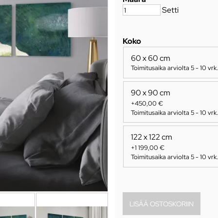
Setti
Koko
60 x 60 cm
Toimitusaika arviolta
5 - 10 vrk
.
90 x 90 cm
+450,00 €
Toimitusaika arviolta
5 - 10 vrk
.
122 x 122 cm
+1 199,00 €
Toimitusaika arviolta
5 - 10 vrk
.