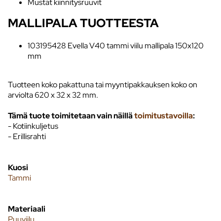
Mustat kiinnitysruuvit
MALLIPALA TUOTTEESTA
103195428 Evella V40 tammi viilu mallipala 150x120
mm
Tuotteen koko pakattuna tai myyntipakkauksen koko on
arviolta 620 x 32 x 32 mm.
Tämä tuote toimitetaan vain näillä
toimitustavoilla
:
- Kotiinkuljetus
- Erillisrahti
Kuosi
Tammi
Materiaali
Puuviilu