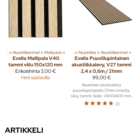
iikka
‪»
Akustiikkarimat
Tuoteryhmiä ja tuotteita
‪»
Mallipalat
‪»
Sisusta
‪»
‪»
Akustiikka
‪»
Akustiikkarimat
‪»
Evella
Mallipala V40
Evella
Puuviilupintainen
tammi viilu 150x120 mm
akustiikkalevy, V27 tammi
Erikoishinta
3,00 €
2,4 x 0,6m / 21mm
Heti saatavilla
99,00 €
Akustinen sisustuslevy
puuviilupintaisilla 27mm rimoilla,
sävy tammi. Koko: 2400x600 mm.
☆
☆
☆
☆
☆
(1)
ARTIKKELI