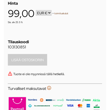
Hinta
99,00
+
toimituskulut
Sis. alv 25.5 %
Tilauskoodi
103130851
Tuote ei ole myynnissä tällä hetkellä.
Turvalliset maksutavat