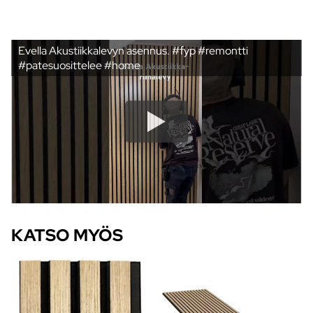
Evella Akustiikkalevyn asennus. #fyp #remontti
#patesuosittelee #home
KATSO MYÖS