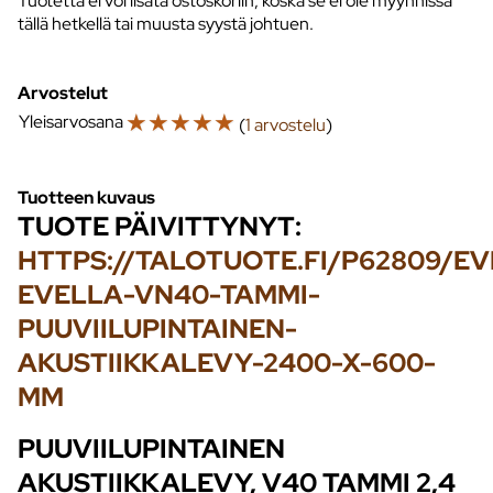
Tuotetta ei voi lisätä ostoskoriin, koska se ei ole myynnissä
tällä hetkellä tai muusta syystä johtuen.
Arvostelut
☆
☆
☆
☆
☆
Yleisarvosana
(
1 arvostelu
)
Tuotteen kuvaus
TUOTE PÄIVITTYNYT:
HTTPS://TALOTUOTE.FI/P62809/EV
EVELLA-VN40-TAMMI-
PUUVIILUPINTAINEN-
AKUSTIIKKALEVY-2400-X-600-
MM
PUUVIILUPINTAINEN
AKUSTIIKKALEVY, V40 TAMMI 2,4