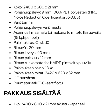
Koko: 2400 x 600 x 21 mm
Pohjahuopalevy: 9 mm 100% PET polyesteri (NRC
Noice Reduction Coefficient arvo 0,85)
Väri: tammi
Pohjahuopalevyn väri: musta
Asennus liimaamalla tai mukana toimitetuilla ruuveilla
(15 kpl/paneeli)
Paloluokitus: C-s1, d0
Rimaväli: 20 mm
Riman leveys: 40 mm
Riman paksuus: 12 mm
Riman runkomateriaali: MDF, pinta aito puuviilu
Pakkauksen paino: 13 kg
Pakkauksen mitat: 2420 x 620 x 32 mm
CE-sertifioitu
Puumateriaali FSC-sertifioitu
PAKKAUS SISÄLTÄÄ
1 kpl 2400 x 600 x 21 mm akustiikkapaneeli