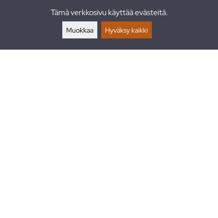
Tämä verkkosivu käyttää evästeitä.
Palautukset
Muokkaa
Hyväksy kaikki