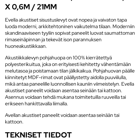
X 0,6M / 21MM
Evella akustiset sisustuslevyt ovat nopea ja vaivaton tapa
luoda moderni, arkkitehtoninen vaikutelma tilaan. Moderniin
skandinaaviseen tyyliin sopivat paneelit luovat saumattoman
rimaseinäpinnan ja tekevät ison parannuksen
huoneakustiikkaan.
Akustiikkalevyn pohjahuopa on 100% kierrätettyä
polyesterikuitua, joka on erityisesti kehitetty vähentämään
melutasoa ja poistamaan tilan jälkikaikua. Pohjahuovan päälle
kiinnitetyt MDF-rimat ovat päällystetty aidolla puuviilulla,
mikä antaa paneelille luonnollisen kauniin viimeistelyn. Evella
akustiset paneelit voidaan asentaa seinään tai kattoon.
Asennus voidaan tehdä mukana toimitetuilla ruuveilla tai
erikseen hankittavalla liimalla.
Avellan akustiset paneelit voidaan asentaa seinään tai
kattoon.
TEKNISET TIEDOT