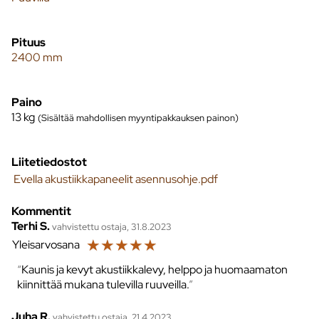
Pituus
2400 mm
Paino
13
kg
(Sisältää mahdollisen myyntipakkauksen painon)
Liitetiedostot
Evella akustiikkapaneelit asennusohje.pdf
Kommentit
Terhi S.
vahvistettu ostaja, 31.8.2023
☆
☆
☆
☆
☆
Yleisarvosana
Kaunis ja kevyt akustiikkalevy, helppo ja huomaamaton
kiinnittää mukana tulevilla ruuveilla.
Juha R.
vahvistettu ostaja, 21.4.2023