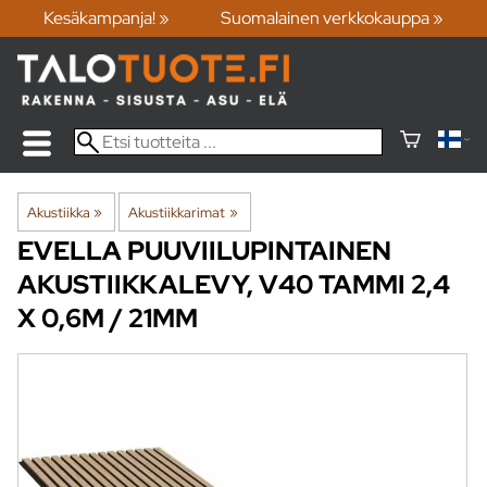
Kesäkampanja! »
Suomalainen verkkokauppa »
Akustiikka
‪»
Akustiikkarimat
‪»
EVELLA
PUUVIILUPINTAINEN
AKUSTIIKKALEVY, V40 TAMMI 2,4
X 0,6M / 21MM