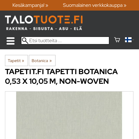
Kesäkampanja! »
Suomalainen verkkokauppa »
Tapetit
‪»
Botanica
‪»
TAPETIT.FI
TAPETTI BOTANICA
0,53 X 10,05 M, NON-WOVEN