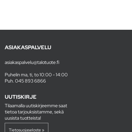
ASIAKASPALVELU
asiakaspalvelu@talotuote.fi
Puhelin ma, ti, to 10:00 - 14:00
Puh.
045 893 6866
UUTISKIRJE
Tilaamalla uutiskirjeemme saat
tietoa tarjouksistamme, sekä
uusista tuotteista!
Tietosuojaseloste »