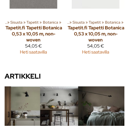
eita
‪»
Sisusta
‪»
Tapetit
Tuoteryhmiä ja tuotteita
‪»
Botanica
‪»
‪»
Sisusta
‪»
Tapetit
‪»
Botanica
‪»
Tapetit.fi
Tapetti Botanica
Tapetit.fi
Tapetti Botanica
0,53 x 10,05 m, non-
0,53 x 10,05 m, non-
woven
woven
54,05 €
54,05 €
Heti saatavilla
Heti saatavilla
ARTIKKELI