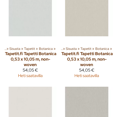
eita
‪»
Sisusta
‪»
Tapetit
Tuoteryhmiä ja tuotteita
‪»
Botanica
‪»
‪»
Sisusta
‪»
Tapetit
‪»
Botanica
‪»
Tapetit.fi
Tapetti Botanica
Tapetit.fi
Tapetti Botanica
0,53 x 10,05 m, non-
0,53 x 10,05 m, non-
woven
woven
54,05 €
54,05 €
Heti saatavilla
Heti saatavilla