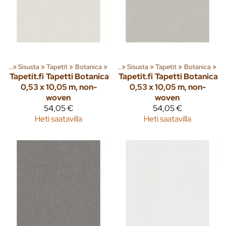
eita
‪»
Sisusta
‪»
Tapetit
Tuoteryhmiä ja tuotteita
‪»
Botanica
‪»
‪»
Sisusta
‪»
Tapetit
‪»
Botanica
‪»
Tapetit.fi
Tapetti Botanica
Tapetit.fi
Tapetti Botanica
0,53 x 10,05 m, non-
0,53 x 10,05 m, non-
woven
woven
54,05 €
54,05 €
Heti saatavilla
Heti saatavilla