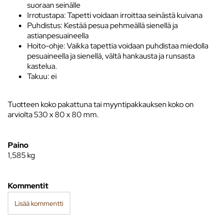
suoraan seinälle
Irrotustapa: Tapetti voidaan irroittaa seinästä kuivana
Puhdistus: Kestää pesua pehmeällä sienellä ja
astianpesuaineella
Hoito-ohje: Vaikka tapettia voidaan puhdistaa miedolla
pesuaineella ja sienellä, vältä hankausta ja runsasta
kastelua.
Takuu: ei
Tuotteen koko pakattuna tai myyntipakkauksen koko on
arviolta 530 x 80 x 80 mm.
Paino
1,585
kg
Kommentit
Lisää kommentti