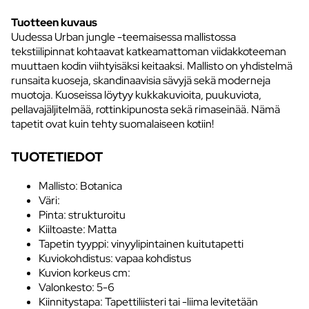
Tuotteen kuvaus
Uudessa Urban jungle -teemaisessa mallistossa
tekstiilipinnat kohtaavat katkeamattoman viidakkoteeman
muuttaen kodin viihtyisäksi keitaaksi. Mallisto on yhdistelmä
runsaita kuoseja, skandinaavisia sävyjä sekä moderneja
muotoja. Kuoseissa löytyy kukkakuvioita, puukuviota,
pellavajäljitelmää, rottinkipunosta sekä rimaseinää. Nämä
tapetit ovat kuin tehty suomalaiseen kotiin!
TUOTETIEDOT
Mallisto: Botanica
Väri:
Pinta: strukturoitu
Kiiltoaste: Matta
Tapetin tyyppi: vinyylipintainen kuitutapetti
Kuviokohdistus: vapaa kohdistus
Kuvion korkeus cm:
Valonkesto: 5-6
Kiinnitystapa: Tapettiliisteri tai -liima levitetään