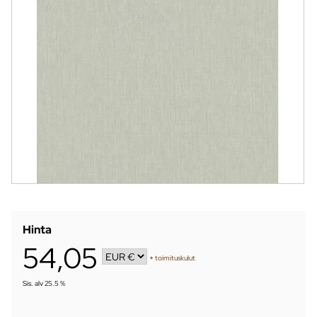
Hinta
54,05
+
toimituskulut
Sis. alv 25.5 %