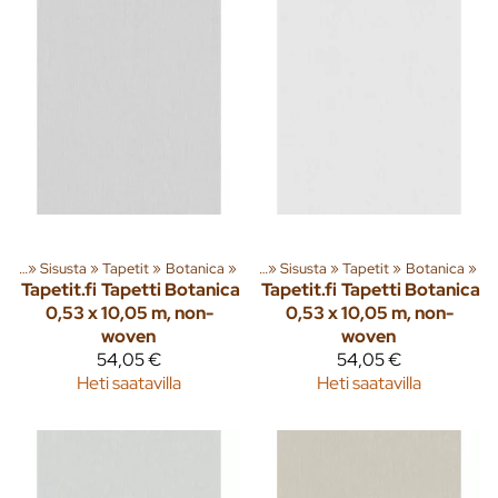
eita
‪»
Sisusta
‪»
Tapetit
Tuoteryhmiä ja tuotteita
‪»
Botanica
‪»
‪»
Sisusta
‪»
Tapetit
‪»
Botanica
‪»
Tapetit.fi
Tapetti Botanica
Tapetit.fi
Tapetti Botanica
0,53 x 10,05 m, non-
0,53 x 10,05 m, non-
woven
woven
54,05 €
54,05 €
Heti saatavilla
Heti saatavilla