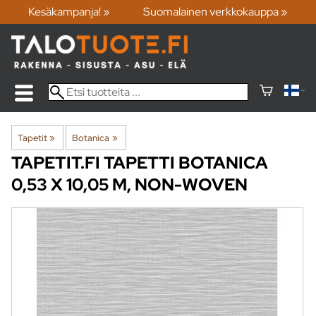
Kesäkampanja! »
Suomalainen verkkokauppa »
Tapetit
‪»
Botanica
‪»
TAPETIT.FI
TAPETTI BOTANICA
0,53 X 10,05 M, NON-WOVEN