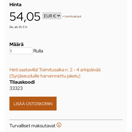
Hinta
54,05
+
toimituskulut
Sis. alv 25.5 %
Määrä
Rulla
Heti saatavilla! Toimitusaika n. 2 - 4 arkipäivää
(Syrjäseuduille harvennettu jakelu)
Tilauskoodi
33323
Turvalliset maksutavat