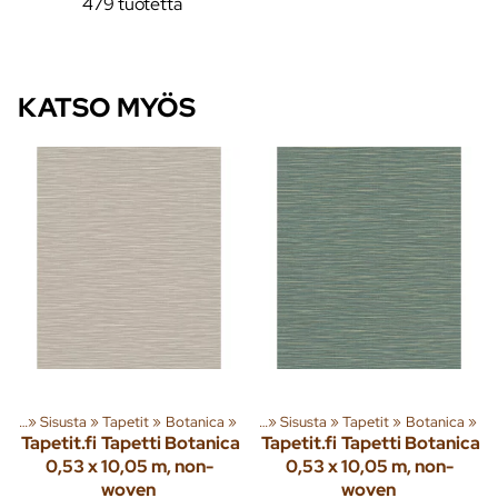
479 tuotetta
KATSO MYÖS
eita
‪»
Sisusta
‪»
Tapetit
Tuoteryhmiä ja tuotteita
‪»
Botanica
‪»
‪»
Sisusta
‪»
Tapetit
‪»
Botanica
‪»
Tapetit.fi
Tapetti Botanica
Tapetit.fi
Tapetti Botanica
0,53 x 10,05 m, non-
0,53 x 10,05 m, non-
woven
woven