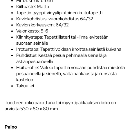
Pinta: strukturoitu
Kiiltoaste: Matta
Tapetin tyyppi: vinyylipintainen kuitutapetti
Kuviokohdistus: vuorokohdistus 64/32
Kuvion korkeus cm: 64/32
Valonkesto: 5-6
Kiinnitystapa: Tapettiliisteri tai -liima levitetään
suoraan seinälle
Irrotustapa: Tapetti voidaan irroittaa seinästä kuivana
Puhdistus: Kestää pesua pehmeällä sienellä ja
astianpesuaineella
Hoito-ohje: Vaikka tapettia voidaan puhdistaa miedolla
pesuaineella ja sienellä, vältä hankausta ja runsasta
kastelua.
Takuu: ei
Tuotteen koko pakattuna tai myyntipakkauksen koko on
arviolta 530 x 80 x 80 mm.
Paino