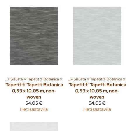
eita
‪»
Sisusta
‪»
Tapetit
Tuoteryhmiä ja tuotteita
‪»
Botanica
‪»
‪»
Sisusta
‪»
Tapetit
‪»
Botanica
‪»
Tapetit.fi
Tapetti Botanica
Tapetit.fi
Tapetti Botanica
0,53 x 10,05 m, non-
0,53 x 10,05 m, non-
woven
woven
54,05 €
54,05 €
Heti saatavilla
Heti saatavilla