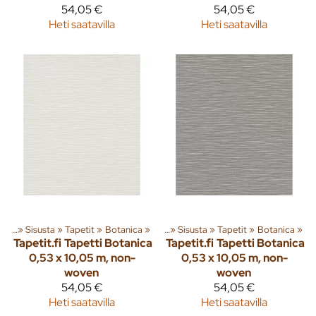
54,05 €
54,05 €
Heti saatavilla
Heti saatavilla
eita
‪»
Sisusta
‪»
Tapetit
Tuoteryhmiä ja tuotteita
‪»
Botanica
‪»
‪»
Sisusta
‪»
Tapetit
‪»
Botanica
‪»
Tapetit.fi
Tapetti Botanica
Tapetit.fi
Tapetti Botanica
0,53 x 10,05 m, non-
0,53 x 10,05 m, non-
woven
woven
54,05 €
54,05 €
Heti saatavilla
Heti saatavilla