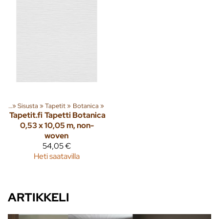
eita
‪»
Sisusta
‪»
Tapetit
‪»
Botanica
‪»
Tapetit.fi
Tapetti Botanica
0,53 x 10,05 m, non-
woven
54,05 €
Heti saatavilla
ARTIKKELI