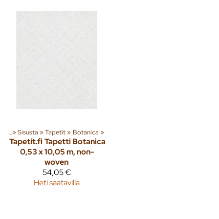
eita
‪»
Sisusta
‪»
Tapetit
‪»
Botanica
‪»
Tapetit.fi
Tapetti Botanica
0,53 x 10,05 m, non-
woven
54,05 €
Heti saatavilla