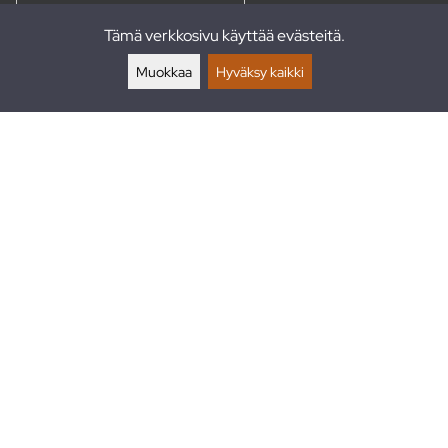
Tämä verkkosivu käyttää evästeitä.
Palautukset
Muokkaa
Hyväksy kaikki