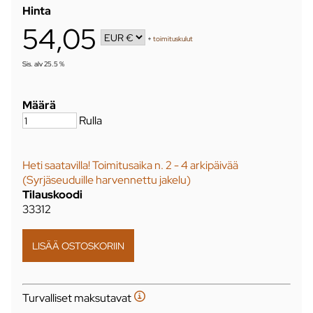
Hinta
54,05
+
toimituskulut
Sis. alv 25.5 %
Määrä
Rulla
Heti saatavilla! Toimitusaika n. 2 - 4 arkipäivää
(Syrjäseuduille harvennettu jakelu)
Tilauskoodi
33312
Turvalliset maksutavat