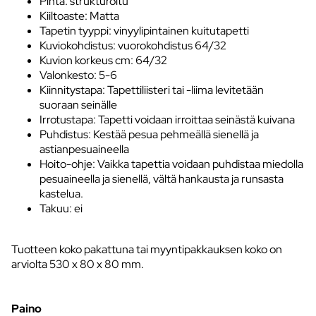
Pinta: strukturoitu
Kiiltoaste: Matta
Tapetin tyyppi: vinyylipintainen kuitutapetti
Kuviokohdistus: vuorokohdistus 64/32
Kuvion korkeus cm: 64/32
Valonkesto: 5-6
Kiinnitystapa: Tapettiliisteri tai -liima levitetään
suoraan seinälle
Irrotustapa: Tapetti voidaan irroittaa seinästä kuivana
Puhdistus: Kestää pesua pehmeällä sienellä ja
astianpesuaineella
Hoito-ohje: Vaikka tapettia voidaan puhdistaa miedolla
pesuaineella ja sienellä, vältä hankausta ja runsasta
kastelua.
Takuu: ei
Tuotteen koko pakattuna tai myyntipakkauksen koko on
arviolta 530 x 80 x 80 mm.
Paino