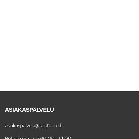
ASIAKASPALVELU
asiakaspalvelu@talotuote.fi
Puhelin ma, ti, to 10:00 - 14:00