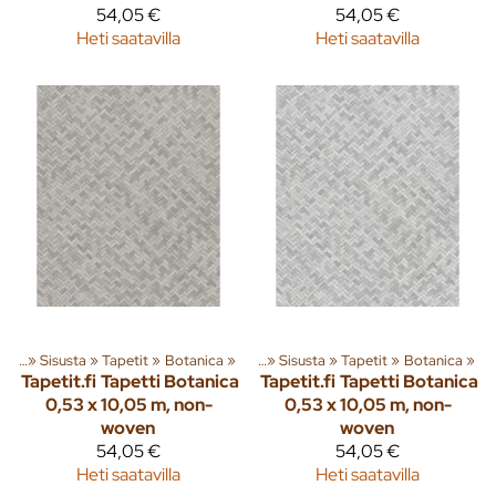
54,05 €
54,05 €
Heti saatavilla
Heti saatavilla
eita
‪»
Sisusta
‪»
Tapetit
Tuoteryhmiä ja tuotteita
‪»
Botanica
‪»
‪»
Sisusta
‪»
Tapetit
‪»
Botanica
‪»
Tapetit.fi
Tapetti Botanica
Tapetit.fi
Tapetti Botanica
0,53 x 10,05 m, non-
0,53 x 10,05 m, non-
woven
woven
54,05 €
54,05 €
Heti saatavilla
Heti saatavilla