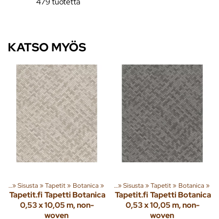
479 tuotetta
KATSO MYÖS
eita
‪»
Sisusta
‪»
Tapetit
Tuoteryhmiä ja tuotteita
‪»
Botanica
‪»
‪»
Sisusta
‪»
Tapetit
‪»
Botanica
‪»
Tapetit.fi
Tapetti Botanica
Tapetit.fi
Tapetti Botanica
0,53 x 10,05 m, non-
0,53 x 10,05 m, non-
woven
woven