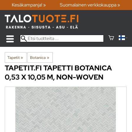
Kesäkampanja! »
Suomalainen verkkokauppa »
Tapetit
‪»
Botanica
‪»
TAPETIT.FI
TAPETTI BOTANICA
0,53 X 10,05 M, NON-WOVEN