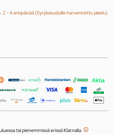
n. 2 - 4 arkipäivää (Syrjäseuduille harvennettu jakelu)
luessa tai pienemmissä erissä Klarnalla.