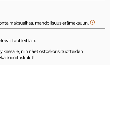
tonta maksuaikaa, mahdollisuus erämaksuun.
levat tuotteittain.
ry kassalle, niin näet ostoskorisi tuotteiden
ekä toimituskulut!