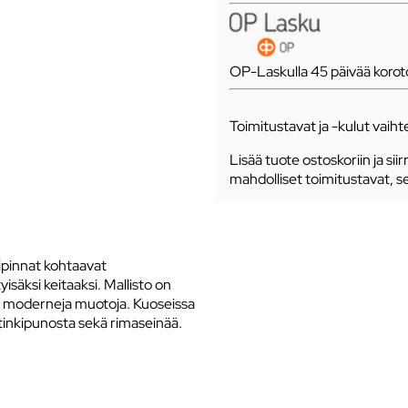
OP-Laskulla 45 päivää koro
Toimitustavat ja -kulut vaihte
Lisää tuote ostoskoriin ja siir
mahdolliset toimitustavat, s
ipinnat kohtaavat
äksi keitaaksi. Mallisto on
kä moderneja muotoja. Kuoseissa
ttinkipunosta sekä rimaseinää.