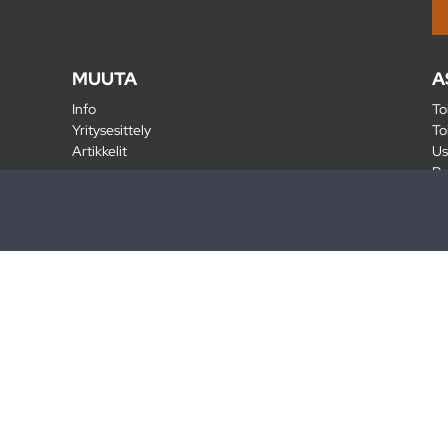
MUUTA
A
Info
To
Yritysesittely
To
Artikkelit
Us
Ra
Pa