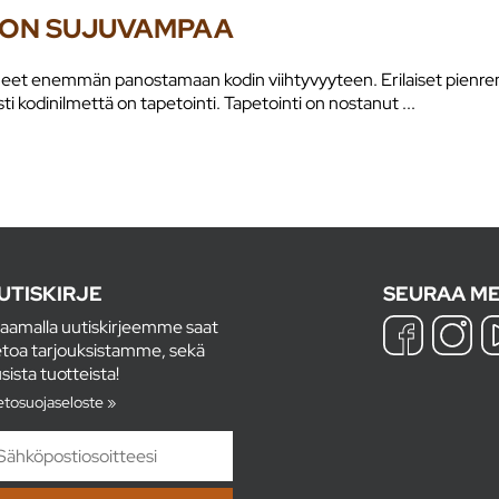
I ON SUJUVAMPAA
kaneet enemmän panostamaan kodin viihtyvyyteen. Erilaiset pienre
i kodinilmettä on tapetointi. Tapetointi on nostanut ...
UTISKIRJE
SEURAA ME
laamalla uutiskirjeemme saat
etoa tarjouksistamme, sekä
sista tuotteista!
etosuojaseloste »