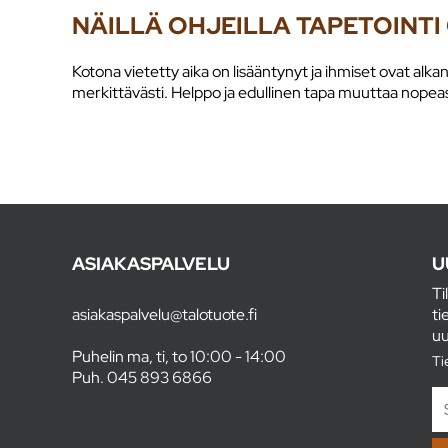
NÄILLÄ OHJEILLA TAPETOINT
Kotona vietetty aika on lisääntynyt ja ihmiset ovat al
merkittävästi. Helppo ja edullinen tapa muuttaa nopeast
ASIAKASPALVELU
U
Ti
asiakaspalvelu@talotuote.fi
ti
uu
Puhelin ma, ti, to 10:00 - 14:00
Ti
Puh.
045 893 6866