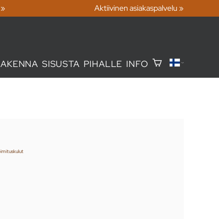
 »
Aktiivinen asiakaspalvelu »
RAKENNA
SISUSTA
PIHALLE
INFO
imituskulut