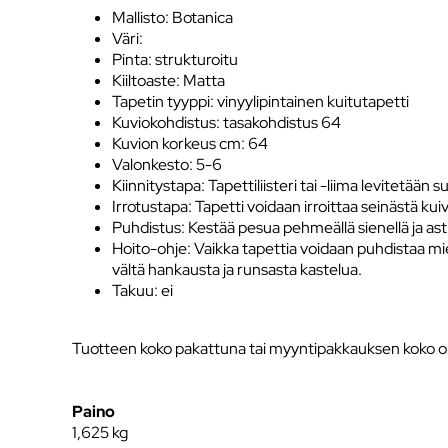
Mallisto: Botanica
Väri:
Pinta: strukturoitu
Kiiltoaste: Matta
Tapetin tyyppi: vinyylipintainen kuitutapetti
Kuviokohdistus: tasakohdistus 64
Kuvion korkeus cm: 64
Valonkesto: 5-6
Kiinnitystapa: Tapettiliisteri tai -liima levitetään 
Irrotustapa: Tapetti voidaan irroittaa seinästä kui
Puhdistus: Kestää pesua pehmeällä sienellä ja as
Hoito-ohje: Vaikka tapettia voidaan puhdistaa mied
vältä hankausta ja runsasta kastelua.
Takuu: ei
Tuotteen koko pakattuna tai myyntipakkauksen koko o
Paino
1,625
kg