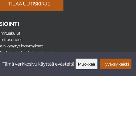
SIOINTI
imituskulut
imitusehdot
ein kysytyt kysymykset
hoitus - maksa kätevästi erissä
lautukset
Tämä verkkosivu käyttää evästeitä.
Muokkaa
Hyväksy kaikki