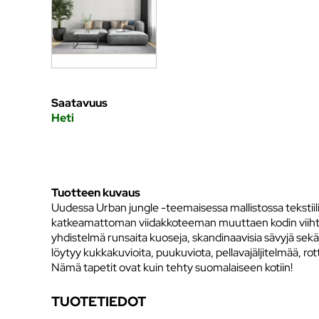
Saatavuus
Heti
Tuotteen kuvaus
Uudessa Urban jungle -teemaisessa mallistossa tekstiil
katkeamattoman viidakkoteeman muuttaen kodin viihtyis
yhdistelmä runsaita kuoseja, skandinaavisia sävyjä se
löytyy kukkakuvioita, puukuviota, pellavajäljitelmää, ro
Nämä tapetit ovat kuin tehty suomalaiseen kotiin!
TUOTETIEDOT