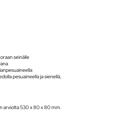
suoraan seinälle
vana
tianpesuaineella
olla pesuaineella ja sienellä,
n arviolta 530 x 80 x 80 mm.