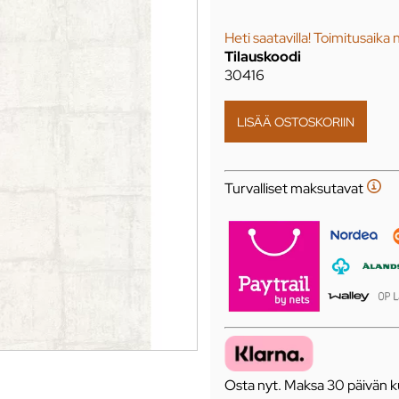
Heti saatavilla! Toimitusaika 
Tilauskoodi
30416
Turvalliset maksutavat
Osta nyt. Maksa 30 päivän ku