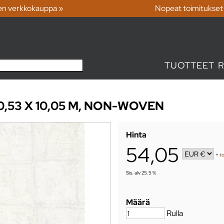
en verkkokauppa »
Nopeat toimitukset
TUOTTEET
0,53 X 10,05 M, NON-WOVEN
Hinta
54,05
+
to
Sis. alv 25.5 %
Määrä
Rulla