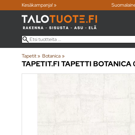
Kesäkampanja! »
Suomalain
Tapetit
‪»
Botanica
‪»
TAPETIT.FI
TAPETTI BOTANICA 