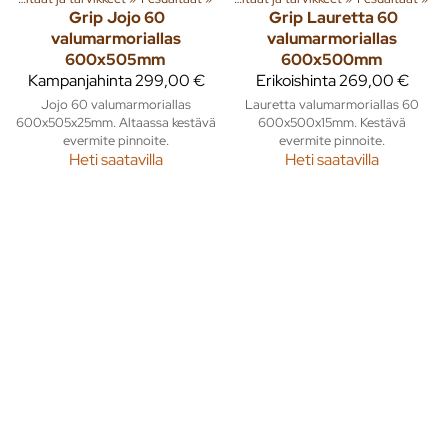
Grip
Jojo 60
Grip
Lauretta 60
valumarmoriallas
valumarmoriallas
600x505mm
600x500mm
Kampanjahinta
299,00 €
Erikoishinta
269,00 €
Jojo 60 valumarmoriallas
Lauretta valumarmoriallas 60
600x505x25mm. Altaassa kestävä
600x500x15mm. Kestävä
evermite pinnoite.
evermite pinnoite.
Heti saatavilla
Heti saatavilla