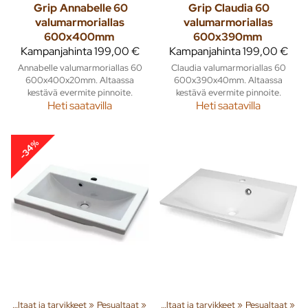
Grip
Annabelle 60
Grip
Claudia 60
valumarmoriallas
valumarmoriallas
600x400mm
600x390mm
Kampanjahinta
199,00 €
Kampanjahinta
199,00 €
Annabelle valumarmoriallas 60
Claudia valumarmoriallas 60
600x400x20mm. Altaassa
600x390x40mm. Altaassa
kestävä evermite pinnoite.
kestävä evermite pinnoite.
Heti saatavilla
Heti saatavilla
-34%
eita
Pesualtaat ja tarvikkeet
‪»
Sisusta
‪»
Kylpyhuone ja wc
‪»
Pesualtaat
‪»
‪»
Pesualtaat ja tarvikkeet
‪»
Pesualtaat
‪»