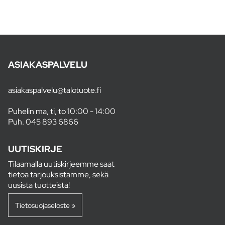
ASIAKASPALVELU
asiakaspalvelu@talotuote.fi
Puhelin ma, ti, to 10:00 - 14:00
Puh.
045 893 6866
UUTISKIRJE
Tilaamalla uutiskirjeemme saat
tietoa tarjouksistamme, sekä
uusista tuotteista!
Tietosuojaseloste »