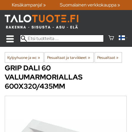
Kesäkampanja! »
Suomalainen verkkokauppa »
Kylpyhuone ja wc
‪»
Pesualtaat ja tarvikkeet
‪»
Pesualtaat
‪»
GRIP
DALI 60
VALUMARMORIALLAS
600X320/435MM