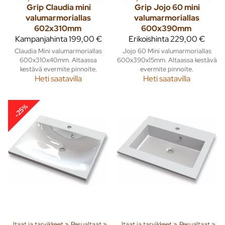
Grip
Claudia mini
Grip
Jojo 60 mini
valumarmoriallas
valumarmoriallas
602x310mm
600x390mm
Kampanjahinta
199,00 €
Erikoishinta
229,00 €
Claudia Mini valumarmoriallas
Jojo 60 Mini valumarmoriallas
600x310x40mm. Altaassa
600x390x15mm. Altaassa kestävä
kestävä evermite pinnoite.
evermite pinnoite.
Heti saatavilla
Heti saatavilla
-25%
eita
Pesualtaat ja tarvikkeet
‪»
Sisusta
‪»
Kylpyhuone ja wc
‪»
Pesualtaat
‪»
‪»
Pesualtaat ja tarvikkeet
‪»
Pesualtaat
‪»