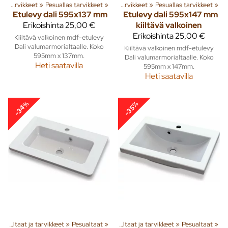
susta
Pesualtaat ja tarvikkeet
‪»
Kylpyhuone ja wc
‪»
Pesuallas tarvikkeet
‪»
‪»
Pesualtaat ja tarvikkeet
‪»
Pesuallas tarvikkeet
‪»
Etulevy dali 595x137 mm
Etulevy dali 595x147 mm
Erikoishinta
25,00 €
kiiltävä valkoinen
Erikoishinta
25,00 €
Kiiltävä valkoinen mdf-etulevy
Dali valumarmorialtaalle. Koko
Kiiltävä valkoinen mdf-etulevy
595mm x 137mm.
Dali valumarmorialtaalle. Koko
Heti saatavilla
595mm x 147mm.
Heti saatavilla
-34%
-35%
eita
Pesualtaat ja tarvikkeet
‪»
Sisusta
‪»
Kylpyhuone ja wc
‪»
Pesualtaat
‪»
‪»
Pesualtaat ja tarvikkeet
‪»
Pesualtaat
‪»