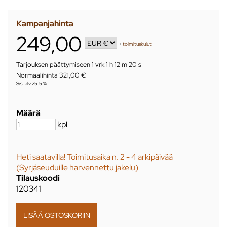
Kampanjahinta
249,00
+
toimituskulut
Tarjouksen päättymiseen
1 vrk 1 h 12 m 20 s
Normaalihinta 321,00 €
Sis. alv 25.5 %
Määrä
kpl
Heti saatavilla! Toimitusaika n. 2 - 4 arkipäivää
(Syrjäseuduille harvennettu jakelu)
Tilauskoodi
120341