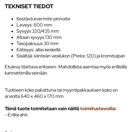
TEKNISET TIEDOT
Kestävä evermite pinnoite
Leveys: 600 mm
Syvyys 320/435 mm
Altaan syvyys 130 mm
Tasopaksuus 30 mm
Kätisyys: allas keskellä
Sisältää: kiinteän vesilukon (Preloc 120) ja kromitulpan
Etulevy tilattava erikseen. Mahdollista asentaa myös erillisillä
kannattimilla seinään.
Tuotteen koko pakattuna tai myyntipakkauksen koko on
arviolta 640 x 460 x 170 mm.
Tämä tuote toimitetaan vain näillä
toimitustavoilla
:
- Erillisrahti