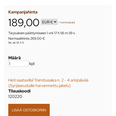
Kampanjahinta
189,00
+
toimituskulut
Tarjouksen päättymiseen
1 vrk 17 h 56 m 59 s
Normaalihinta 269,00 €
Sis. alv 25.5 %
Määrä
kpl
Heti saatavilla! Toimitusaika n. 2 - 4 arkipäivää
(Syrjäseuduille harvennettu jakelu)
Tilauskoodi
120220