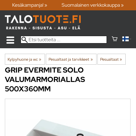
Kesäkampanja! »
Suomalainen verkkokauppa »
Kylpyhuone ja wc
‪»
Pesualtaat ja tarvikkeet
‪»
Pesualtaat
‪»
GRIP
EVERMITE SOLO
VALUMARMORIALLAS
500X360MM