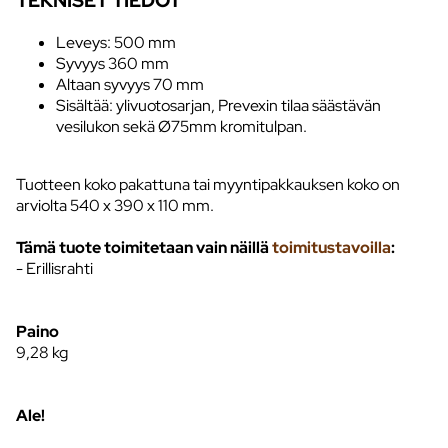
TEKNISET TIEDOT
Leveys: 500 mm
Syvyys 360 mm
Altaan syvyys 70 mm
Sisältää: ylivuotosarjan, Prevexin tilaa säästävän
vesilukon sekä Ø75mm kromitulpan.
Tuotteen koko pakattuna tai myyntipakkauksen koko on
arviolta 540 x 390 x 110 mm.
Tämä tuote toimitetaan vain näillä
toimitustavoilla
:
- Erillisrahti
Paino
9,28
kg
Ale!