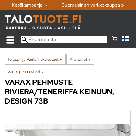
Kesäkampanja! »
Suomalainen verkkokauppa »
Terassi- ja Puutarhakalusteet
‪»
Pihakeinut
‪»
Varax-pehmusteet
‪»
VARAX
PEHMUSTE
RIVIERA/TENERIFFA KEINUUN,
DESIGN 73B