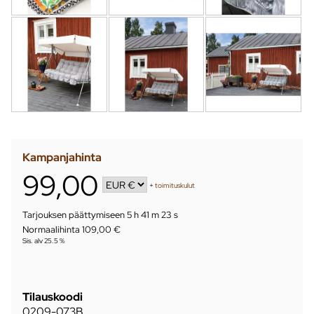
Kampanjahinta
99,00
+
toimituskulut
Tarjouksen päättymiseen
5 h 41 m 22 s
Normaalihinta 109,00 €
Sis. alv 25.5 %
Tilauskoodi
0209-073B