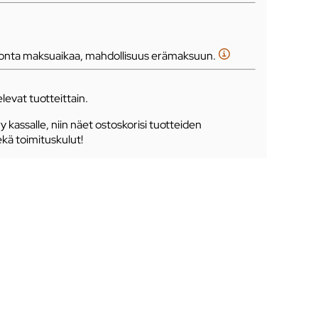
tonta maksuaikaa, mahdollisuus erämaksuun.
levat tuotteittain.
ry kassalle, niin näet ostoskorisi tuotteiden
ekä toimituskulut!