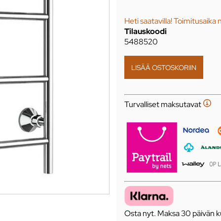
Heti saatavilla! Toimitusaika 
Tilauskoodi
5488520
Turvalliset maksutavat
Osta nyt. Maksa 30 päivän ku