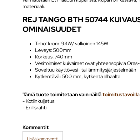
materiaali.
REJ TANGO BTH 50744 KUIVAU
OMINAISUUDET
Teho: kromi 94W/ valkoinen 145W
Leveys: 500mm
Korkeus: 740mm
Vesitoimiset kuivaimet ovat yhteensopivia Oras-l
Soveltuu käyttövesi- tai lämmitysjärjestelmään
Kytkentäväli 500 mm, kytkentä alhaalta
Tämä tuote toimitetaan vain näillä
toimitustavoilla
- Kotiinkuljetus
- Erillisrahti
Kommentit
Lisää kommentti