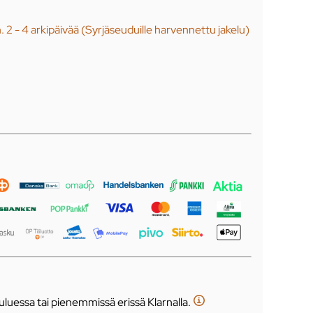
n. 2 - 4 arkipäivää (Syrjäseuduille harvennettu jakelu)
luessa tai pienemmissä erissä Klarnalla.