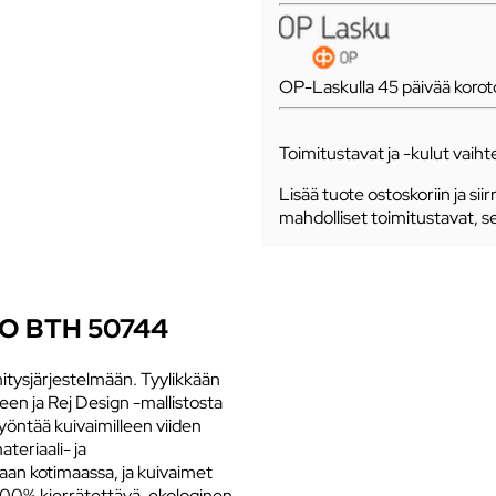
OP-Laskulla 45 päivää koro
Toimitustavat ja -kulut vaihte
Lisää tuote ostoskoriin ja siir
mahdolliset toimitustavat, s
GO BTH 50744
itysjärjestelmään. Tyylikkään
een ja Rej Design -mallistosta
yöntää kuivaimilleen viiden
teriaali- ja
taan kotimaassa, ja kuivaimet
 100% kierrätettävä, ekologinen