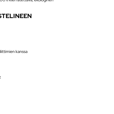
STELINEEN
iittimien kanssa
: