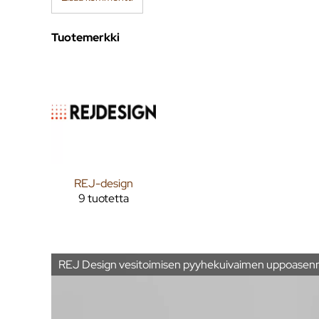
Tuotemerkki
REJ-design
9 tuotetta
REJ Design vesitoimisen pyyhekuivaimen uppoasennus