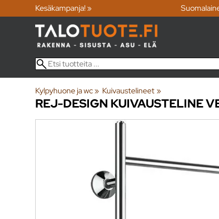
Kesäkampanja! »
Suomalain
Kylpyhuone ja wc
‪»
Kuivaustelineet
‪»
REJ-DESIGN
KUIVAUSTELINE V