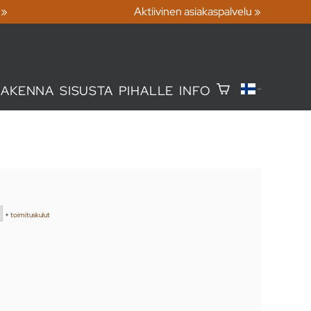
 »
Aktiivinen asiakaspalvelu »
RAKENNA
SISUSTA
PIHALLE
INFO
+
toimituskulut