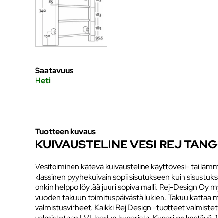
Saatavuus
Heti
Tuotteen kuvaus
KUIVAUSTELINE VESI REJ TAN
Vesitoiminen kätevä kuivausteline käyttövesi- tai lämm
klassinen pyyhekuivain sopii sisutukseen kuin sisustuks
onkin helppo löytää juuri sopiva malli. Rej-Design Oy m
vuoden takuun toimituspäivästä lukien. Takuu kattaa ma
valmistusvirheet. Kaikki Rej Design -tuotteet valmiste
valmistetaan LVI-laadun kuparista. Kupari on kestävä,