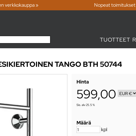
en verkkokauppa »
Nopeat toimitukset
TUOTTEET
ESIKIERTOINEN TANGO BTH 50744
Hinta
599,00
Sis. alv 25.5 %
Määrä
kpl