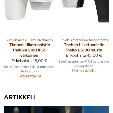
eita
‪»
‪»
Ulkovalaisimet
Rakenna
‪»
Valaisimet ja lamput
‪»
Liiketunnistimet
‪»
‪»
Ulkovalaisimet
‪»
Liiketunnistimet
‪»
Theben
Liiketunnistin
Theben
Liiketunnistin
Theluxa S180 IP55
Theluxa S180 musta
valkoinen
Erikoishinta
45,00 €
Erikoishinta
45,00 €
Seinä-asenteinen PIR-liiketunnistin
ulkokäyttöön.
Seinä-asenteinen PIR-liiketunnistin
Heti saatavilla
ulkokäyttöön.
Heti saatavilla
ARTIKKELI