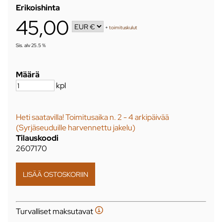
Erikoishinta
45,00
+
toimituskulut
Sis. alv 25.5 %
Määrä
kpl
Heti saatavilla! Toimitusaika n. 2 - 4 arkipäivää
(Syrjäseuduille harvennettu jakelu)
Tilauskoodi
2607170
Turvalliset maksutavat