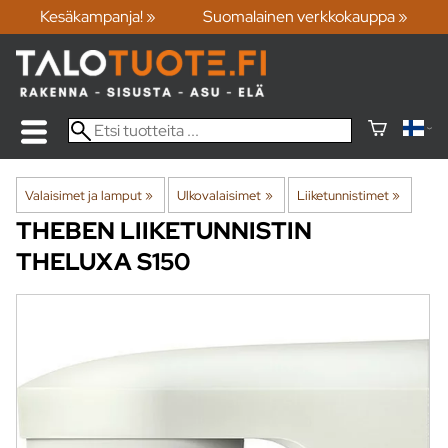
Kesäkampanja! »
Suomalainen verkkokauppa »
Valaisimet ja lamput
‪»
Ulkovalaisimet
‪»
Liiketunnistimet
‪»
THEBEN
LIIKETUNNISTIN
THELUXA S150