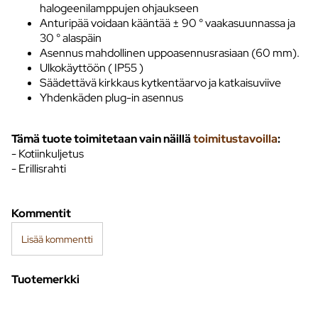
halogeenilamppujen ohjaukseen
Anturipää voidaan kääntää ± 90 ° vaakasuunnassa ja
30 ° alaspäin
Asennus mahdollinen uppoasennusrasiaan (60 mm).
Ulkokäyttöön ( IP55 )
Säädettävä kirkkaus kytkentäarvo ja katkaisuviive
Yhdenkäden plug-in asennus
Tämä tuote toimitetaan vain näillä
toimitustavoilla
:
- Kotiinkuljetus
- Erillisrahti
Kommentit
Lisää kommentti
Tuotemerkki