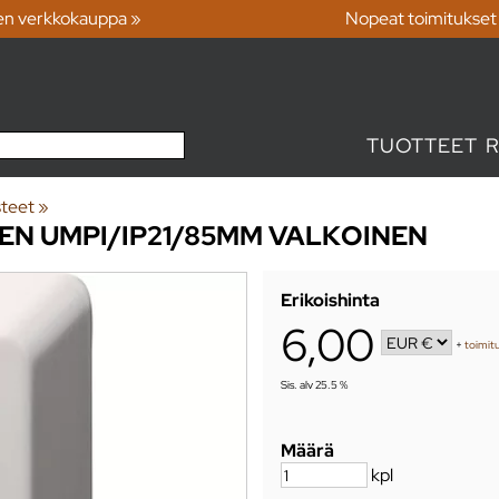
en verkkokauppa »
Nopeat toimitukset
TUOTTEET
steet
‪»
NEN UMPI/IP21/85MM VALKOINEN
Erikoishinta
6,00
+
toimitu
Sis. alv 25.5 %
Määrä
kpl