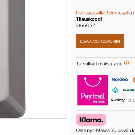
Heti saatavilla! Toimitusaika 
Tilauskoodi
2166052
Turvalliset maksutavat
Osta nyt. Maksa 30 päivän ku