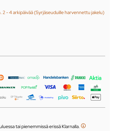
n. 2 - 4 arkipäivää (Syrjäseuduille harvennettu jakelu)
luessa tai pienemmissä erissä Klarnalla.