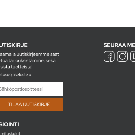
UTISKIRJE
SEURAA ME
laamalla uutiskirjeemme saat
etoa tarjouksistamme, sekä
sista tuotteista!
etosuojaseloste »
SIOINTI
imituskulut