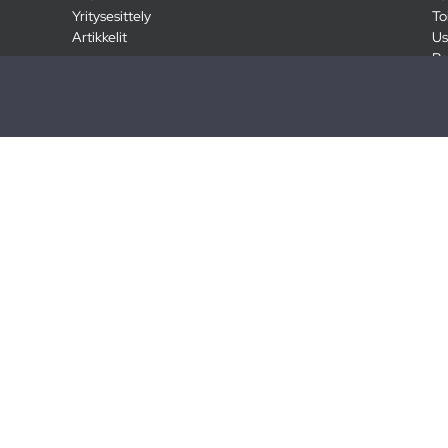
Yritysesittely
To
Artikkelit
Us
Ra
Pa