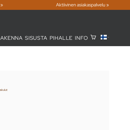
 »
Aktiivinen asiakaspalvelu »
RAKENNA
SISUSTA
PIHALLE
INFO
skulut