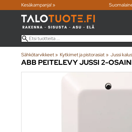
Kesäkampanja! »
Suomalain
Sähkötarvikkeet
‪»
Kytkimet ja pistorasiat
‪»
Jussi kalu
ABB
PEITELEVY JUSSI 2-OSAI