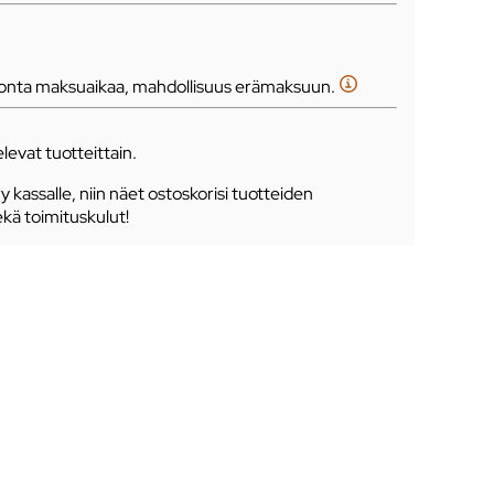
tonta maksuaikaa, mahdollisuus erämaksuun.
levat tuotteittain.
ry kassalle, niin näet ostoskorisi tuotteiden
ekä toimituskulut!