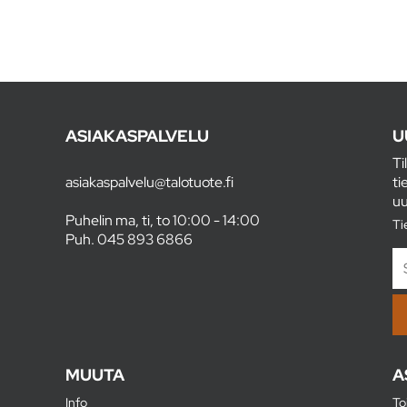
ASIAKASPALVELU
U
Ti
asiakaspalvelu@talotuote.fi
ti
uu
Puhelin ma, ti, to 10:00 - 14:00
Ti
Puh.
045 893 6866
MUUTA
A
Info
To