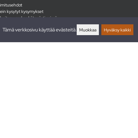
imitusehdot
ein kysytyt kysymykset
hoitus - maksa kätevästi erissä
lautukset
Tämä verkkosivu käyttää evästeitä.
Muokkaa
Hyväksy kaikki