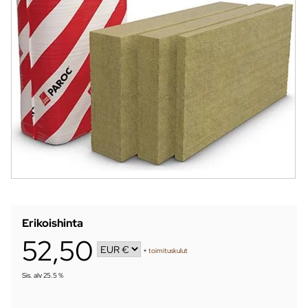
Erikoishinta
52,50
+
toimituskulut
Sis. alv 25.5 %