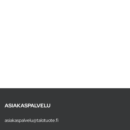
ASIAKASPALVELU
asiakaspalvelu@talotuote.fi