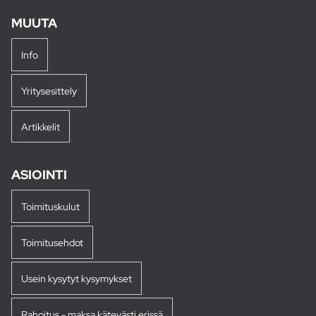
MUUTA
Info
Yritysesittely
Artikkelit
ASIOINTI
Toimituskulut
Toimitusehdot
Usein kysytyt kysymykset
Rahoitus - maksa kätevästi erissä