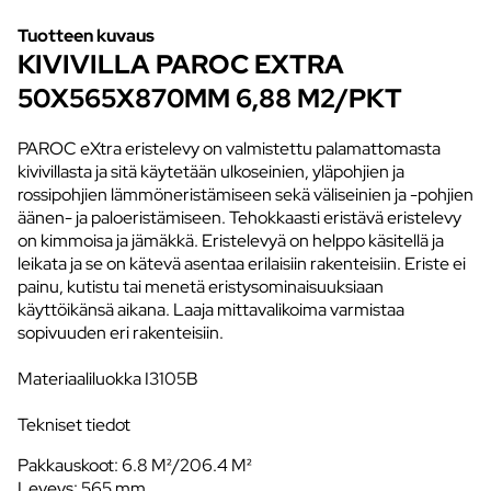
Tuotteen kuvaus
KIVIVILLA PAROC EXTRA
50X565X870MM 6,88 M2/PKT
PAROC eXtra eristelevy on valmistettu palamattomasta
kivivillasta ja sitä käytetään ulkoseinien, yläpohjien ja
rossipohjien lämmöneristämiseen sekä väliseinien ja -pohjien
äänen- ja paloeristämiseen. Tehokkaasti eristävä eristelevy
on kimmoisa ja jämäkkä. Eristelevyä on helppo käsitellä ja
leikata ja se on kätevä asentaa erilaisiin rakenteisiin. Eriste ei
painu, kutistu tai menetä eristysominaisuuksiaan
käyttöikänsä aikana. Laaja mittavalikoima varmistaa
sopivuuden eri rakenteisiin.
Materiaaliluokka I3105B
Tekniset tiedot
Pakkauskoot: 6.8 M²/206.4 M²
Leveys: 565 mm