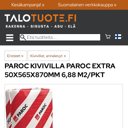
Kesäkampanja! »
Suomalainen verkkokauppa »
Eristeet
‪»
Kivivillat, arinalevyt
‪»
PAROC
KIVIVILLA PAROC EXTRA
50X565X870MM 6,88 M2/PKT