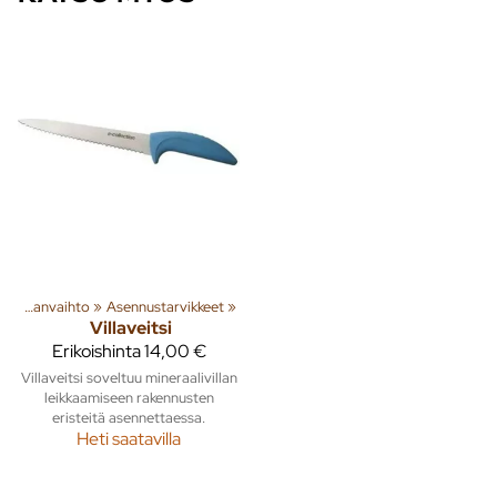
‪»
Ilmanvaihto
‪»
Asennustarvikkeet
‪»
Villaveitsi
Erikoishinta
14,00 €
Villaveitsi soveltuu mineraalivillan
leikkaamiseen rakennusten
eristeitä asennettaessa.
Heti saatavilla