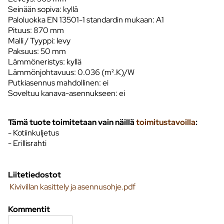
Seinään sopiva: kyllä
Paloluokka EN 13501-1 standardin mukaan: A1
Pituus: 870 mm
Malli / Tyyppi: levy
Paksuus: 50 mm
Lämmöneristys: kyllä
Lämmönjohtavuus: 0.036 (m².K)/W
Putkiasennus mahdollinen: ei
Soveltuu kanava-asennukseen: ei
Tämä tuote toimitetaan vain näillä
toimitustavoilla
:
- Kotiinkuljetus
- Erillisrahti
Liitetiedostot
Kivivillan kasittely ja asennusohje.pdf
Kommentit