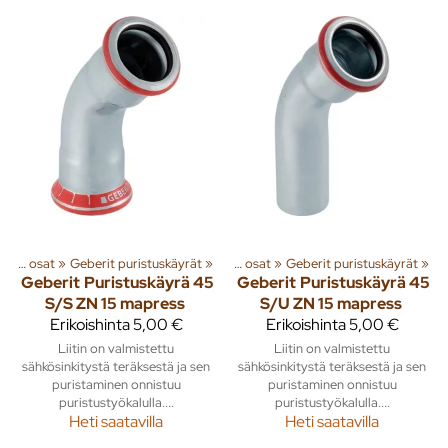
et
‪»
Geberit Sinkityt puristusliitosputket ja osat
‪»
Geberit puristuskäyrät
‪»
Geberit Sinkityt puristusliitosputket ja osat
‪»
Geberit puristuskäyrät
‪»
Geberit
Puristuskäyrä 45
Geberit
Puristuskäyrä 45
S/S ZN 15 mapress
S/U ZN 15 mapress
Erikoishinta
5,00 €
Erikoishinta
5,00 €
Liitin on valmistettu
Liitin on valmistettu
sähkösinkitystä teräksestä ja sen
sähkösinkitystä teräksestä ja sen
puristaminen onnistuu
puristaminen onnistuu
puristustyökalulla....
puristustyökalulla....
Heti saatavilla
Heti saatavilla