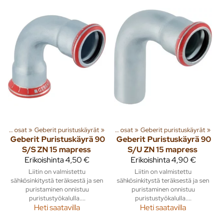
et
‪»
Geberit Sinkityt puristusliitosputket ja osat
‪»
Geberit puristuskäyrät
‪»
Geberit Sinkityt puristusliitosputket ja osat
‪»
Geberit puristuskäyrät
‪»
Geberit
Puristuskäyrä 90
Geberit
Puristuskäyrä 90
S/S ZN 15 mapress
S/U ZN 15 mapress
Erikoishinta
4,50 €
Erikoishinta
4,90 €
Liitin on valmistettu
Liitin on valmistettu
sähkösinkitystä teräksestä ja sen
sähkösinkitystä teräksestä ja sen
puristaminen onnistuu
puristaminen onnistuu
puristustyökalulla....
puristustyökalulla....
Heti saatavilla
Heti saatavilla