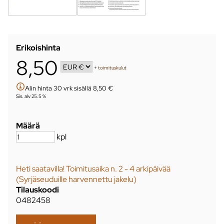
Erikoishinta
8,50
+
toimituskulut
Alin hinta 30 vrk sisällä 8,50 €
Sis. alv 25.5 %
Määrä
kpl
Heti saatavilla! Toimitusaika n. 2 - 4 arkipäivää
(Syrjäseuduille harvennettu jakelu)
Tilauskoodi
0482458