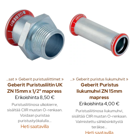
eberit Sinkityt puristusliitosputket ja osat
Geberit Sinkityt puristusliitosputket ja osat
‪»
Geberit puristusliittimet
‪»
‪»
Geberit puristus liukumuhvit
‪»
Geberit
Puristusliitin UK
Geberit
Puristus
ZN 15mm x 1/2" mapress
liukumuhvi ZN 15mm
Erikoishinta
8,50 €
mapress
Erikoishinta
4,00 €
Puristusliitinosa ulkokierre,
sisältää CIIR mustan O-renkaan.
Puristusliitinosa liukumuhvi,
Voidaan puristaa
sisältää CIIR mustan O-renkaan.
puristustyökalulla...
Valmistettu sähkösinkitystä
Heti saatavilla
teräkse...
Heti saatavilla