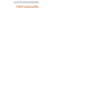
puristustyökalulla...
Heti saatavilla