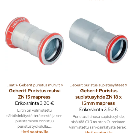
it Sinkityt puristusliitosputket ja osat
Geberit Sinkityt puristusliitosputket ja osat
‪»
Geberit puristus muhvit
‪»
‪»
Geberit puristus supistusyhteet
‪»
Geberit
Puristus muhvi
Geberit
Puristus
ZN 15 mapress
supistusyhde ZN 18 x
Erikoishinta
3,20 €
15mm mapress
Erikoishinta
3,50 €
Liitin on valmistettu
sähkösinkitystä teräksestä ja sen
Puristusliitinosa supistusyhde,
puristaminen onnistuu
sisältää CIIR mustan O-renkaan.
puristustyökalulla....
Valmistettu sähkösinkitystä teräk...
Heti saatavilla
Heti saatavilla