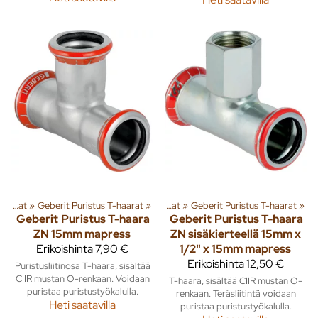
»
Geberit Sinkityt puristusliitosputket ja osat
‪»
Geberit Puristus T-haarat
‪»
Geberit Sinkityt puristusliitosputket ja osat
‪»
Geberit Puristus T-haarat
‪»
Geberit
Puristus T-haara
Geberit
Puristus T-haara
ZN 15mm mapress
ZN sisäkierteellä 15mm x
Erikoishinta
7,90 €
1/2" x 15mm mapress
Erikoishinta
12,50 €
Puristusliitinosa T-haara, sisältää
CIIR mustan O-renkaan. Voidaan
T-haara, sisältää CIIR mustan O-
puristaa puristustyökalulla.
renkaan. Teräsliitintä voidaan
Heti saatavilla
puristaa puristustyökalulla.