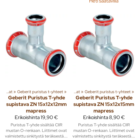
Heti saatavilla
‪»
Geberit Sinkityt puristusliitosputket ja osat
‪»
Geberit puristus t-yhteet
‪»
Geberit Sinkityt puristusliitosputket ja osat
‪»
Geberit puristus t-yhteet
‪»
Geberit
Puristus T-yhde
Geberit
Puristus T-yhde
supistava ZN 15x12x12mm
supistava ZN 15x12x15mm
mapress
mapress
Erikoishinta
19,90 €
Erikoishinta
8,90 €
Puristus T-yhde sisältää CIIR
Puristus T-yhde sisältää CIIR
mustan O-renkaan. Liittimet ovat
mustan O-renkaan. Liittimet ovat
valmistettu sinkitystä teräksestä....
valmistettu sinkitystä teräksestä....