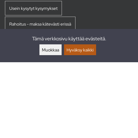
Usein kysytyt kysymykset
Rahoitus - maksa kätevästi erissä
Tämä verkkosivu käyttää evästeitä.
Palautukset
Muokkaa
Hyväksy kaikki