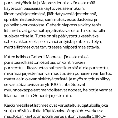
puristustyökalulla ja Mapress leuoilla. Järjestelmää
käytetään pääasiassa käyttövesiasennuksiin,
lämmitysjärjestelmissä, jäähdytysvesijärjestelmissä,
sprinklerilaitteistoissa, sammutusvesiputkistoissa ja
paineilmaverkostoissa. Geberit Mapress sinkitty teräs -
liittimet ovat galvanoituja ja lisäksi varustettu kromatulla
suojakerroksella. Tuote on siis päällystettu kestäväksi
sähkösinkkauksella, eikä vaadi erityistä pintakäsittelyä,
mutta liittimet ovat tarvittaessa helposti maalattavia.
Kuten kaikissa Geberit Mapress -järjestelmissä
puristusindikaattori osoittaa, onko liitin oikein
puristettu. Liitos vuotaa hallitusti kun sitä ei ole puristettu,
mikä lisää järjestelmän varmuutta. Sen punainen väri kertoo
materiaalin olevan sinkittyä terästä, ja myös mitoitus näkyy
selvästi. Saatavissa on yli 400 liitintä. Sopivat
muunnoskappaleet mahdollistavat nopeat, helpot ja varmat
liitännät muihin Geberit-järjestelmiin.
Kaikki metalliset liittimet ovat varusteltu suojatulpalla joka
suojaa pölyltä ja lialta. Käyttöpaine lämpöjohtoverkossa
max.16bar, käyttölämpötila perus silikonivapaalla CIIR O-