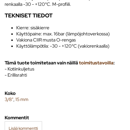
renkaalla -30 - +120°C. M-profiili.
TEKNISET TIEDOT
Kierre: sisäkierre
Käyttöpaine: max. 16bar (lämpöjohtoverkossa)
Vakiona CIIR musta O-rengas
Käyttölämpötila: -30 - +120°C (vakiorenkaalla)
Tämä tuote toimitetaan vain näillä
toimitustavoilla
:
- Kotiinkuljetus
- Erillisrahti
Koko
3/8"
,
15 mm
Kommentit
Lisää kommentti