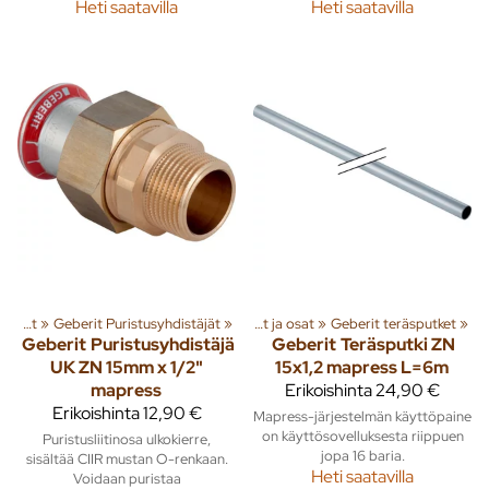
Heti saatavilla
Heti saatavilla
timet
‪»
Geberit Sinkityt puristusliitosputket ja osat
‪»
Geberit Puristusyhdistäjät
‪»
Geberit Sinkityt puristusliitosputket ja osat
‪»
Geberit teräsputket
‪»
Geberit
Puristusyhdistäjä
Geberit
Teräsputki ZN
UK ZN 15mm x 1/2"
15x1,2 mapress L=6m
mapress
Erikoishinta
24,90 €
Erikoishinta
12,90 €
Mapress-järjestelmän käyttöpaine
on käyttösovelluksesta riippuen
Puristusliitinosa ulkokierre,
jopa 16 baria.
sisältää CIIR mustan O-renkaan.
Heti saatavilla
Voidaan puristaa