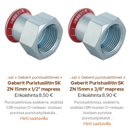
‪»
Geberit Sinkityt puristusliitosputket ja osat
‪»
Geberit puristusliittimet
‪»
Geberit Sinkityt puristusliitosputket ja osat
‪»
Geberit puristusliittimet
‪»
Geberit
Puristusliitin SK
Geberit
Puristusliitin SK
ZN 15mm x 1/2" mapress
ZN 15mm x 3/8" mapress
Erikoishinta
8,50 €
Erikoishinta
8,90 €
Puristusliitinosa sisäkierre, sisältää
Puristusliitinosa, sisäkierre,
CIIR mustan O-renkaan. Voidaan
sisältää CIIR mustan O-renkaan.
puristaa puristustyökalulla...
Voidaan puristaa
Heti saatavilla
puristustyökalull...
Heti saatavilla