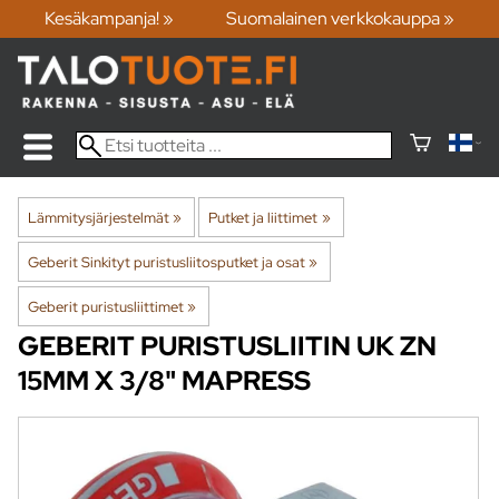
Kesäkampanja! »
Suomalainen verkkokauppa »
Lämmitysjärjestelmät
‪»
Putket ja liittimet
‪»
Geberit Sinkityt puristusliitosputket ja osat
‪»
Geberit puristusliittimet
‪»
GEBERIT
PURISTUSLIITIN UK ZN
15MM X 3/8" MAPRESS