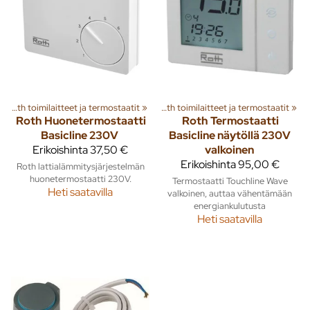
t ja tarvikkeet
‪»
Roth toimilaitteet ja termostaatit
‪»
Roth lattialämmitys
‪»
‪»
Roth toimilaitteet ja termostaatit
‪»
Roth
Huonetermostaatti
Roth
Termostaatti
Basicline 230V
Basicline näytöllä 230V
Erikoishinta
37,50 €
valkoinen
Erikoishinta
95,00 €
Roth lattialämmitysjärjestelmän
huonetermostaatti 230V.
Termostaatti Touchline Wave
Heti saatavilla
valkoinen, auttaa vähentämään
energiankulutusta
Heti saatavilla