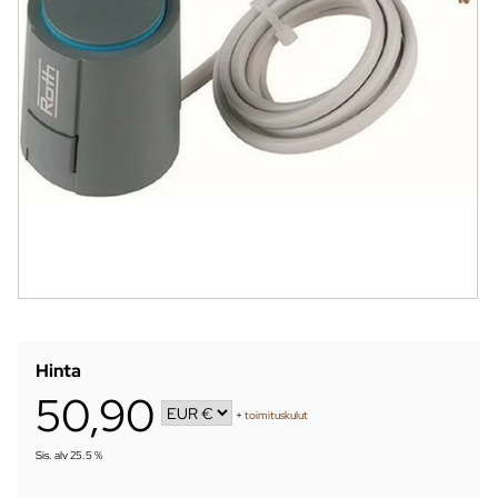
Hinta
50,90
+
toimituskulut
Sis. alv 25.5 %