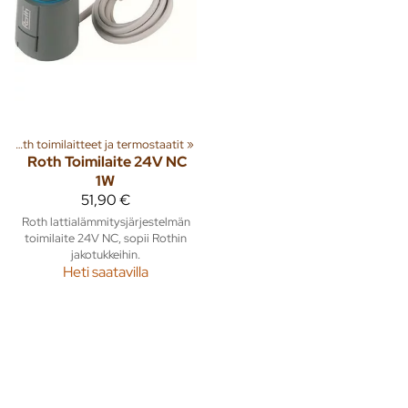
‪»
Roth toimilaitteet ja termostaatit
‪»
Roth
Toimilaite 24V NC
1W
51,90 €
Roth lattialämmitysjärjestelmän
toimilaite 24V NC, sopii Rothin
jakotukkeihin.
Heti saatavilla