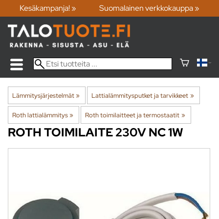
Kesäkampanja! »
Suomalainen verkkokauppa »
Lämmitysjärjestelmät
‪»
Lattialämmitysputket ja tarvikkeet
‪»
Roth lattialämmitys
‪»
Roth toimilaitteet ja termostaatit
‪»
ROTH
TOIMILAITE 230V NC 1W