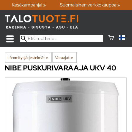
Kesäkampanja! »
Suomalainen verkkokauppa »
Lämmitysjärjestelmät
‪»
Varaajat
‪»
NIBE
PUSKURIVARAAJA UKV 40