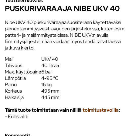
Tuotteen kuvaus
PUSKURIVARAAJA NIBE UKV 40
Nibe UKV 40 puskurivaraajaa suositellaan käytettäväksi
pienen lämmitysvesitilavuuden järjestelmissä, kuten esim.
patteri- ja malämmitystaloissa. NIBE UKV:n avulla
lämmitysjärjestelmään voidaan myös tehdä tarvittaessa
jatkuva kierto.
Malli
UKV 40
Tilavuus
40 litraa
Max. käyttöpaine
6 bar
Lämpötila
4-95 °C
Paino
16 kg
Korkeus
495 mm
Halkaisija
445 mm
Tämä tuote toimitetaan vain näillä
toimitustavoilla
:
- Erillisrahti
Kommentit