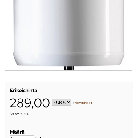
Erikoishinta
289,00
+
toimituskulut
Sis. alv 25.5 %
Määrä