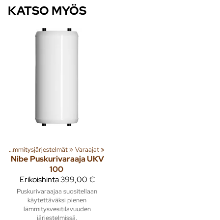
KATSO MYÖS
‪»
Lämmitysjärjestelmät
‪»
Varaajat
‪»
Nibe
Puskurivaraaja UKV
100
Erikoishinta
399,00 €
Puskurivaraajaa suositellaan
käytettäväksi pienen
lämmitysvesitilavuuden
järjestelmissä.