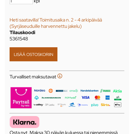
kpl
Heti saatavilla! Toimitusaika n. 2 - 4 arkipäivää
(Syrjäseuduille harvennettu jakelu)
Tilauskoodi
5361548
Turvalliset maksutavat
Osta nyt. Maksa 30 päivän kuluessa tai pienemmissä