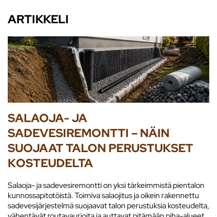
ARTIKKELI
SALAOJA- JA
SADEVESIREMONTTI – NÄIN
SUOJAAT TALON PERUSTUKSET
KOSTEUDELTA
Salaoja- ja sadevesiremontti on yksi tärkeimmistä pientalon
kunnossapitotöistä. Toimiva salaojitus ja oikein rakennettu
sadevesijärjestelmä suojaavat talon perustuksia kosteudelta,
vähentävät routavaurioita ja auttavat pitämään piha-alueet