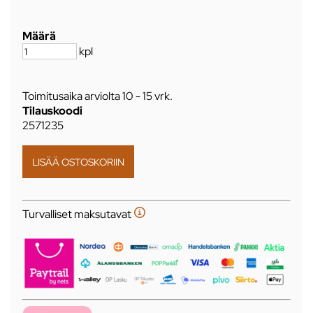
Määrä
kpl
Toimitusaika arviolta
10 - 15 vrk
.
Tilauskoodi
2571235
Turvalliset maksutavat