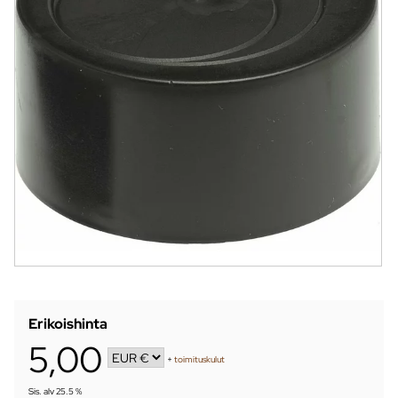
Erikoishinta
5,00
+
toimituskulut
Sis. alv 25.5 %