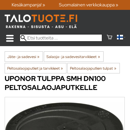
Kesäkampanja! »
Suomalainen verkkokauppa »
Jäte- ja sadevesi
‪»
Salaoja- ja sadevesitarvikkeet
‪»
Peltosalaojaputket ja tarvikkeet
‪»
Peltosalaojaputken tulpat
‪»
UPONOR
TULPPA SMH DN100
PELTOSALAOJAPUTKELLE