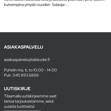
kuivempina ympäri vuoden. Salaoja-...
ASIAKASPALVELU
asiakaspalvelu@talotuote.fi
Puhelin ma, ti, to 10:00 - 14:00
Puh.
045 893 6866
UUTISKIRJE
Tilaamalla uutiskirjeemme saat
tietoa tarjouksistamme, sekä
uusista tuotteista!