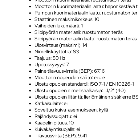
Moottorin kuorimateriaalin laatu: haponkestävä t
Pumpun kuorimateriaalin laatu: ruostumaton ter
Staattinen maksimikorkeus: 10
Vaiheiden lukumäärä: 1
Siipipyörän materiaali: ruostumaton teräs
Siipipyörän materiaalin laatu: ruostumaton teräs
Ulosvirtaus (maksimi): 14
Nimelliskäyttötila: S3
Taajuus: 50 Hz
Upotussyvyys: 7
Paine tilavuusvirralla (BEP): 67.16
Moottorin nopeuden säätö: ei ole
Ulostulopuolen standardi: ISO 7-1 / EN 10226-1
Ulostulopuolen nimellishalkaisija: 1.1/2" (40)
Ulostulopuolen liitäntä: lieriömäinen sisäkierre
Katkaisulaite: ei
Soveltuu kuiva-asennukseen: kyllä
Rajähdyssuojattu: ei
Kaapelin pituus: 10
Kuivakäyntisuojalla: ei
Tilavuusvirta (BEP): 9.41