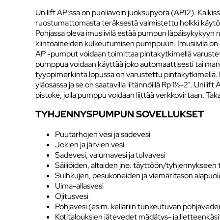
Unilift AP:ssa on puoliavoin juoksupyörä (AP12). Kaikis
ruostumattomasta teräksestä valmistettu holkki käytön
Pohjassa oleva imusiivilä estää pumpun läpäisykykyyn n
kiintoaineiden kulkeutumisen pumppuun. Imusiivilä on 
AP -pumput voidaan toimittaa pintakytkimellä varustett
pumppua voidaan käyttää joko automaattisesti tai manu
tyyppimerkintä lopussa on varustettu pintakytkimell
yläosassa ja se on saatavilla liitännöillä Rp 1½–2". Unili
pistoke, jolla pumppu voidaan liittää verkkovirtaan. Taka
TYHJENNYSPUMPUN SOVELLUKSET
Puutarhojen vesi ja sadevesi
Jokien ja järvien vesi
Sadevesi, valumavesi ja tulvavesi
Säiliöiden, altaiden jne. täyttöön/tyhjennykseen 
Suihkujen, pesukoneiden ja viemäritason alapuolel
Uima-allasvesi
Ojitusvesi
Pohjavesi (esim. kellariin tunkeutuvan pohjaved
Kotitalouksien jätevedet mädätys- ja lietteenkäsi