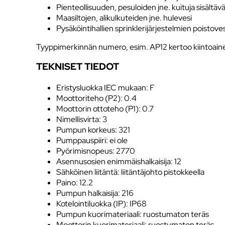
Pienteollisuuden, pesuloiden jne. kuituja sisältävä
Maasiltojen, alikulkuteiden jne. hulevesi
Pysäköintihallien sprinklerijärjestelmien poistoves
​Tyyppimerkinnän numero, esim. AP12 kertoo kiintoain
TEKNISET TIEDOT
Eristysluokka IEC mukaan: F
Moottoriteho (P2): 0.4
Moottorin ottoteho (P1): 0.7
Nimellisvirta: 3
Pumpun korkeus: 321
Pumppauspiiri: ei ole
Pyörimisnopeus: 2770
Asennusosien enimmäishalkaisija: 12
Sähköinen liitäntä: liitäntäjohto pistokkeella
Paino: 12.2
Pumpun halkaisija: 216
Kotelointiluokka (IP): IP68
Pumpun kuorimateriaali: ruostumaton teräs
Moottorin kuorimateriaali: ruostumaton teräs