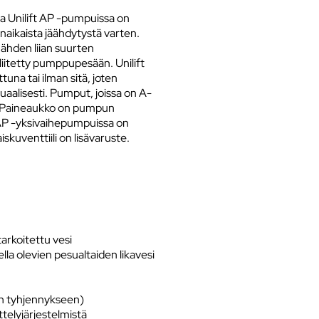
sa Unilift AP -pumpuissa on
aikaista jäähdytystä varten.
ähden liian suurten
liitetty pumppupesään. Unilift
una tai ilman sitä, joten
aalisesti. Pumput, joissa on A-
ä. Paineaukko on pumpun
ft AP -yksivaihepumpuissa on
iskuventtiili on lisävaruste.
tarkoitettu vesi
la olevien pesualtaiden likavesi
en tyhjennykseen)
ttelyjärjestelmistä