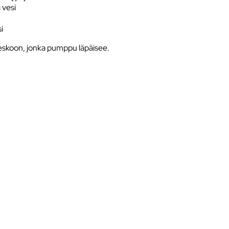
 vesi
i
eskoon, jonka pumppu läpäisee.