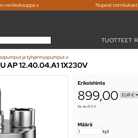
en verkkokauppa »
Nopeat toimitukset
TUOTTEET
opumput ja tyhjennyspumput
‪»
AP 12.40.04.A1 1X230V
Erikoishinta
899,00
Sis. alv 25.5 %
Määrä
kpl