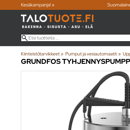
Kesäkampanja! »
Suomalain
Kiinteistötarvikkeet
‪»
Pumput ja vesiautomaatit
‪»
Upp
GRUNDFOS
TYHJENNYSPUMPPU 