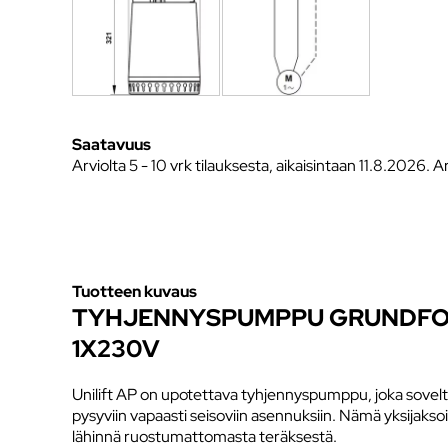
Saatavuus
Arviolta
5 - 10 vrk tilauksesta, aikaisintaan 11.8.2026.
Ar
Tuotteen kuvaus
TYHJENNYSPUMPPU GRUNDFOS 
1X230V
Unilift AP on upotettava tyhjennyspumppu, joka soveltuu v
pysyviin vapaasti seisoviin asennuksiin. Nämä yksijak
lähinnä ruostumattomasta teräksestä.