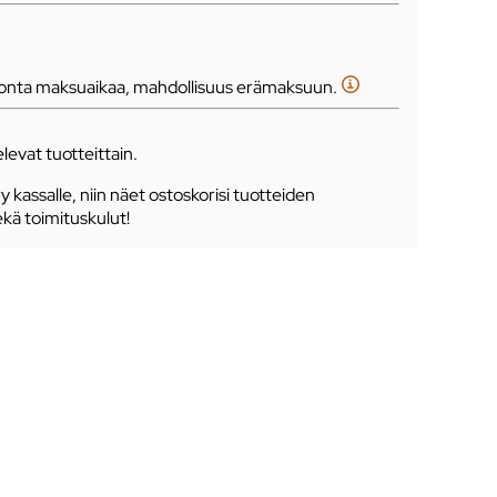
tonta maksuaikaa, mahdollisuus erämaksuun.
levat tuotteittain.
ry kassalle, niin näet ostoskorisi tuotteiden
ekä toimituskulut!