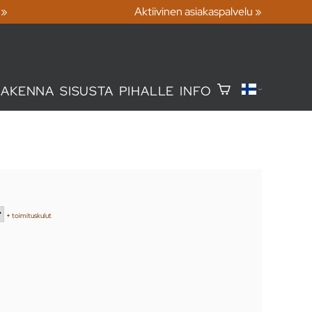
 »
Aktiivinen asiakaspalvelu »
RAKENNA
SISUSTA
PIHALLE
INFO
+
toimituskulut