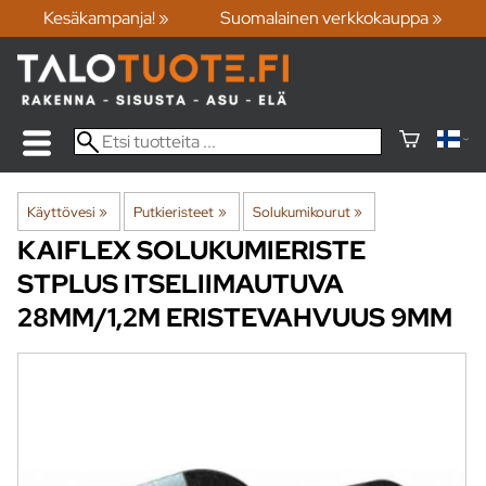
Kesäkampanja! »
Suomalainen verkkokauppa »
Käyttövesi
‪»
Putkieristeet
‪»
Solukumikourut
‪»
KAIFLEX
SOLUKUMIERISTE
STPLUS ITSELIIMAUTUVA
28MM/1,2M ERISTEVAHVUUS 9MM