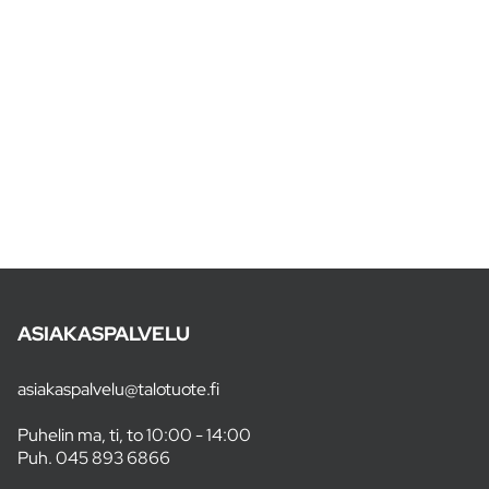
ASIAKASPALVELU
asiakaspalvelu@talotuote.fi
Puhelin ma, ti, to 10:00 - 14:00
Puh.
045 893 6866