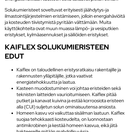
Solukumieristeet soveltuvat erityisesti jäähdytys-ja
ilmastointijärjestelmien eristämiseen, jolloin energiahäviöitä
ja kosteuden tiivistymistä pyritään välttämään. Muita
käyttökohteita ovat muun muassa lämpö- ja vesiputkien
eristykset, kylmäasennukset ja säiliöiden eristykset.
KAIFLEX SOLUKUMIERISTEEN
EDUT
Kaiflex on taloudellinen eristysratkaisu rakentajille ja
rakennusten ylläpitäjille, jotka vaativat
energiatehokkuutta ja laatua.
Kasteen muodostuminen voi johtaa eristeiden sekä
teknisten laitteiden vaurioitumiseen. Kaiflex pitää
putket ja kanavat kuivina ja estää korroosiota eristeen
alla (CUI) suljetun solun ominaisuutensa ansiosta.
Homeen kasvu voi vaikuttaa sisäilman laatuun. Kaiflex
suojaa tehokkaasti kosteudelta, on luonnostaan
antimikrobinen ja kestää homeen kasvua, eikä jätä
bakteereille mitään mahdollisuuksia.