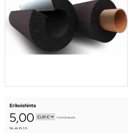
Erikoishinta
5,00
+
toimituskulut
Sis. alv 25.5 %