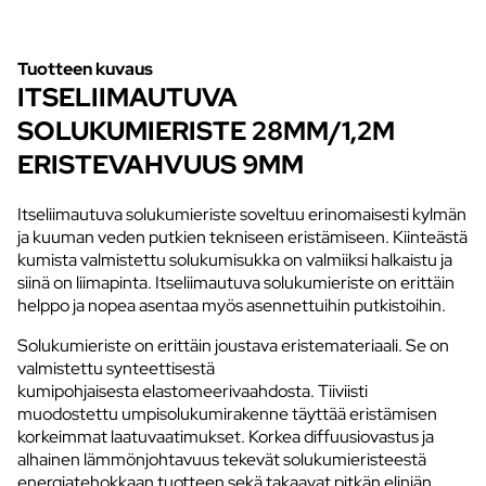
Tuotteen kuvaus
ITSELIIMAUTUVA
SOLUKUMIERISTE 28MM/1,2M
ERISTEVAHVUUS 9MM
Itseliimautuva solukumieriste soveltuu erinomaisesti kylmän
ja kuuman veden putkien tekniseen eristämiseen. Kiinteästä
kumista valmistettu solukumisukka on valmiiksi halkaistu ja
siinä on liimapinta. Itseliimautuva solukumieriste on erittäin
helppo ja nopea asentaa myös asennettuihin putkistoihin.
Solukumieriste on erittäin joustava eristemateriaali. Se on
valmistettu synteettisestä
kumipohjaisesta elastomeerivaahdosta. Tiiviisti
muodostettu umpisolukumirakenne täyttää eristämisen
korkeimmat laatuvaatimukset. Korkea diffuusiovastus ja
alhainen lämmönjohtavuus tekevät solukumieristeestä
energiatehokkaan tuotteen sekä takaavat pitkän eliniän.