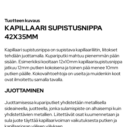
Tuotteen kuvaus
KAPILLAARI SUPISTUSNIPPA
42X35MM
Kapillaari supistusnippa on supistava kapillaariliitin, liitokset
tehdään juottamalla. Kupariputki mahtuu pienemmän pään
sisään. Esimerkiksi kooltaan 12x10mm kapillaarisupistusnippa
jatkuu 12mm putken kokoisena ja toinen pää menee 10mm
putken päälle. Kokovaihtoehtoja on useita ja muidenkin koot
ovat ilmoitettu samalla tavalla.
JUOTTAMINEN
Juottamisessa kupariputket yhdistetään metallisella
sideaineella, juotteella, jonka sulamispiste on alhaisempi kuin
yhdistettävien metallien. Liitettävät osat kuumennetaan ja
sula juote täyttää kapillaarivoiman vaikutuksesta putken ja
kapillaariosan välisen välyksen.