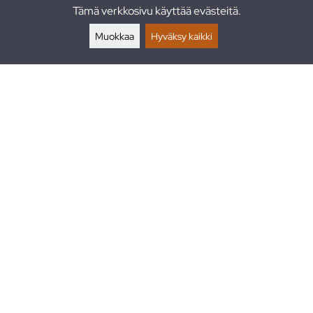
Tämä verkkosivu käyttää evästeitä.
Palautukset
Muokkaa
Hyväksy kaikki