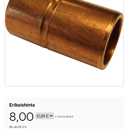
Erikoishinta
8,00
+
toimituskulut
Sis. alv 25.5 %