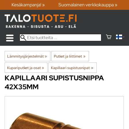
Kesäkampanja! »
Suomalainen verkkokauppa »
Lämmitysjärjestelmät
‪»
Putket ja liittimet
‪»
Kupariputket ja osat
‪»
Kapillaari supistusnipat
‪»
KAPILLAARI SUPISTUSNIPPA
42X35MM