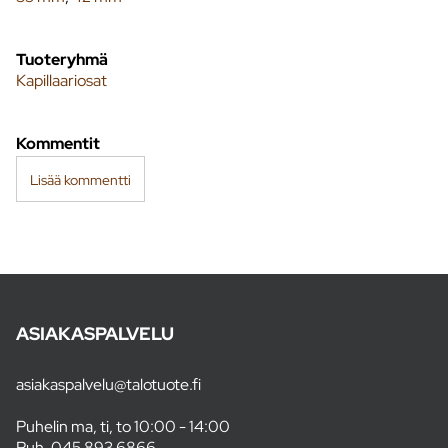
Tuoteryhmä
Kapillaariosat
Kommentit
Lisää kommentti
ASIAKASPALVELU
asiakaspalvelu@talotuote.fi
Puhelin ma, ti, to 10:00 - 14:00
Puh.
045 893 6866