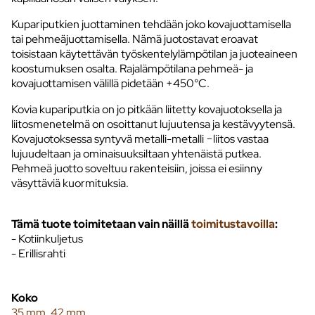
Kupariputkien juottaminen tehdään joko kovajuottamisella
tai pehmeäjuottamisella. Nämä juotostavat eroavat
toisistaan käytettävän työskentelylämpötilan ja juoteaineen
koostumuksen osalta. Rajalämpötilana pehmeä- ja
kovajuottamisen välillä pidetään +450°C.
Kovia kupariputkia on jo pitkään liitetty kovajuotoksella ja
liitosmenetelmä on osoittanut lujuutensa ja kestävyytensä.
Kovajuotoksessa syntyvä metalli-metalli −liitos vastaa
lujuudeltaan ja ominaisuuksiltaan yhtenäistä putkea.
Pehmeä juotto soveltuu rakenteisiin, joissa ei esiinny
väsyttäviä kuormituksia.
Tämä tuote toimitetaan vain näillä
toimitustavoilla
:
- Kotiinkuljetus
- Erillisrahti
Koko
35 mm
,
42 mm