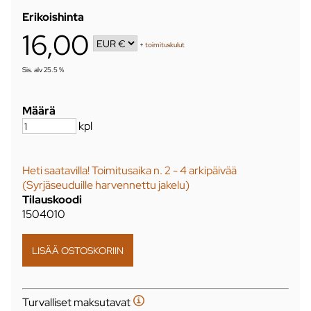
Erikoishinta
16,00
+
toimituskulut
Sis. alv 25.5 %
Määrä
kpl
Heti saatavilla! Toimitusaika n. 2 - 4 arkipäivää
(Syrjäseuduille harvennettu jakelu)
Tilauskoodi
1504010
Turvalliset maksutavat