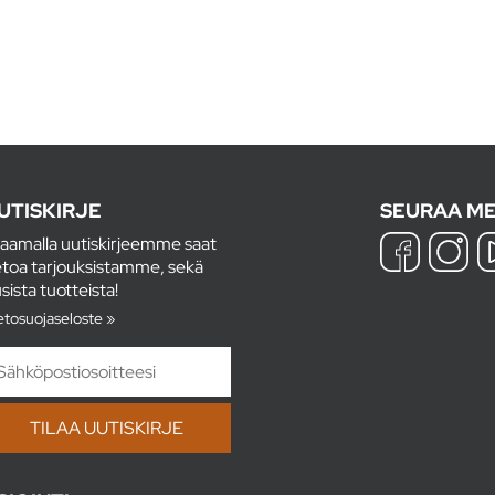
UTISKIRJE
SEURAA ME
laamalla uutiskirjeemme saat
etoa tarjouksistamme, sekä
sista tuotteista!
etosuojaseloste »