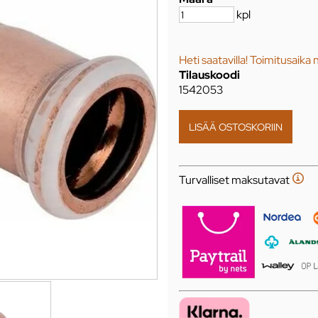
kpl
Heti saatavilla! Toimitusaika 
Tilauskoodi
1542053
Turvalliset maksutavat