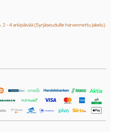
n. 2 - 4 arkipäivää (Syrjäseuduille harvennettu jakelu)