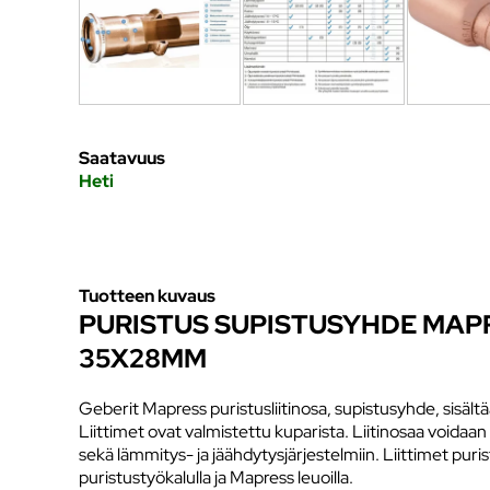
Saatavuus
Heti
Tuotteen kuvaus
PURISTUS SUPISTUSYHDE MAP
35X28MM
Geberit Mapress puristusliitinosa, supistusyhde, sisäl
Liittimet ovat valmistettu kuparista. Liitinosaa voidaa
sekä lämmitys- ja jäähdytysjärjestelmiin. Liittimet pur
puristustyökalulla ja Mapress leuoilla.