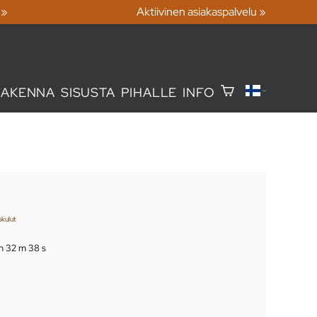
 »
Aktiivinen asiakaspalvelu »
RAKENNA
SISUSTA
PIHALLE
INFO
skulut
 h 32 m 37 s