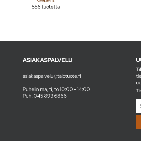
Geberit
556 tuotetta
ASIAKASPALVELU
U
Ti
asiakaspalvelu@talotuote.fi
ti
uu
Puhelin ma, ti, to 10:00 - 14:00
Ti
Puh.
045 893 6866