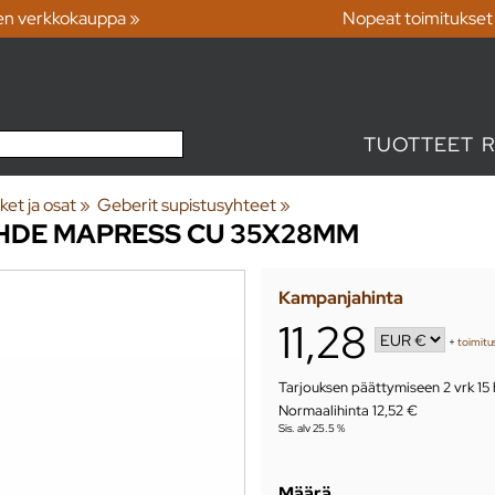
en verkkokauppa »
Nopeat toimitukset
TUOTTEET
ket ja osat
‪»
Geberit supistusyhteet
‪»
HDE MAPRESS CU 35X28MM
Kampanjahinta
11,28
+
toimitu
Tarjouksen päättymiseen
2 vrk 15
Normaalihinta 12,52 €
Sis. alv 25.5 %
Määrä