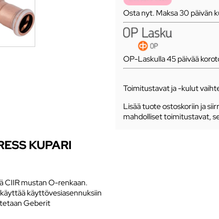
Osta nyt. Maksa 30 päivän ku
OP-Laskulla 45 päivää koro
Toimitustavat ja -kulut vaihte
Lisää tuote ostoskoriin ja siir
mahdolliset toimitustavat, s
RESS KUPARI
tää CIIR mustan O-renkaan.
n käyttää käyttövesiasennuksiin
istetaan Geberit