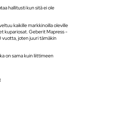
a hallitusti kun sitä ei ole
ltuu kaikille markkinoilla oleville
et kupariosat. Geberit Mapress -
40 vuotta, joten juuri tämäkin
ka on sama kuin liittimeen
: