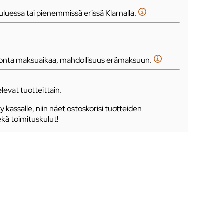
luessa tai pienemmissä erissä Klarnalla.
tonta maksuaikaa, mahdollisuus erämaksuun.
levat tuotteittain.
ry kassalle, niin näet ostoskorisi tuotteiden
ekä toimituskulut!