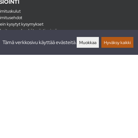
SIOINTI
imituskulut
imitusehdot
ein kysytyt kysymykset
hoitus - maksa kätevästi erissä
lautukset
Tämä verkkosivu käyttää evästeitä.
Muokkaa
Hyväksy kaikki