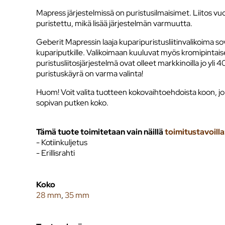
Mapress järjestelmissä on puristusilmaisimet. Liitos vuota
puristettu, mikä lisää järjestelmän varmuutta.
Geberit Mapressin laaja kuparipuristusliitinvalikoima sove
kupariputkille. Valikoimaan kuuluvat myös kromipintais
puristusliitosjärjestelmä ovat olleet markkinoilla jo yli 
puristuskäyrä on varma valinta!
Huom! Voit valita tuotteen kokovaihtoehdoista koon, jo
sopivan putken koko.
Tämä tuote toimitetaan vain näillä
toimitustavoilla
- Kotiinkuljetus
- Erillisrahti
Koko
28 mm
,
35 mm