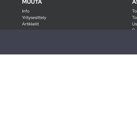
MUUTA
A
Info
To
Yritysesittely
To
Artikkelit
Us
Ra
Pa