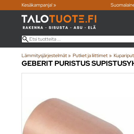
Kesäkampanja! »
Suomalain
Lämmitysjärjestelmät
‪»
Putket ja liittimet
‪»
Kupariput
GEBERIT
PURISTUS SUPISTUSY