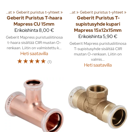
ät
‪»
Putket ja liittimet
Kupariputket ja osat
‪»
Geberit puristus t-yhteet
‪»
‪»
Kupariputket ja osat
‪»
Geberit puristus t-yhteet
‪»
Geberit
Puristus T-haara
Geberit
Puristus T-
Mapress CU 15mm
supistusyhde kupari
Erikoishinta
8,00 €
Mapress 15x12x15mm
Erikoishinta
5,90 €
Geberit Mapress puristusliitinosa
t-haara sisältää CIIR mustan O-
Geberit Mapress puristusliitinosa
renkaan. Liitin on valmistettu k...
T-supistusyhde sisältää CIIR
Heti saatavilla
mustan O-renkaan. Liitin on
☆
☆
☆
☆
☆
valmis...
(1)
Heti saatavilla