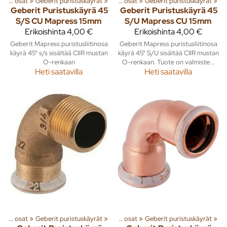
elmät
Kupariputket ja osat
‪»
Putket ja liittimet
‪»
Geberit puristuskäyrät
‪»
‪»
Kupariputket ja osat
‪»
Geberit puristuskäyrät
‪»
Geberit
Puristuskäyrä 45
Geberit
Puristuskäyrä 45
S/S CU Mapress 15mm
S/U Mapress CU 15mm
Erikoishinta
4,00 €
Erikoishinta
4,00 €
Geberit Mapress puristusliitinosa
Geberit Mapress puristusliitinosa
käyrä 45° s/s sisältää CIIR mustan
käyrä 45° S/U sisältää CIIR mustan
O-renkaan
O-renkaan. Tuote on valmiste...
Heti saatavilla
Heti saatavilla
elmät
Kupariputket ja osat
‪»
Putket ja liittimet
‪»
Geberit puristuskäyrät
‪»
‪»
Kupariputket ja osat
‪»
Geberit puristuskäyrät
‪»