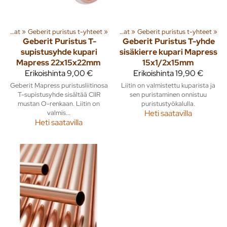
ät
‪»
Putket ja liittimet
Kupariputket ja osat
‪»
Geberit puristus t-yhteet
‪»
‪»
Kupariputket ja osat
‪»
Geberit puristus t-yhteet
‪»
Geberit
Puristus T-
Geberit
Puristus T-yhde
supistusyhde kupari
sisäkierre kupari Mapress
Mapress 22x15x22mm
15x1/2x15mm
Erikoishinta
9,00 €
Erikoishinta
19,90 €
Geberit Mapress puristusliitinosa
Liitin on valmistettu kuparista ja
T-supistusyhde sisältää CIIR
sen puristaminen onnistuu
mustan O-renkaan. Liitin on
puristustyökalulla.
valmis...
Heti saatavilla
Heti saatavilla