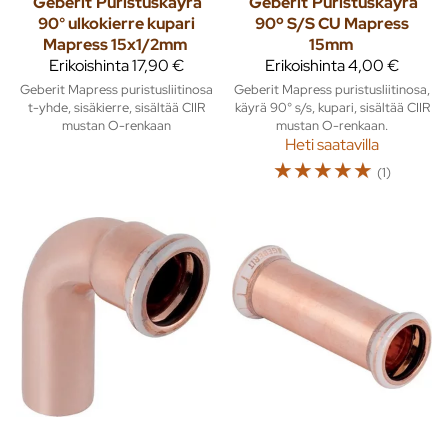
Geberit
Puristuskäyrä
Geberit
Puristuskäyrä
90° ulkokierre kupari
90º S/S CU Mapress
Mapress 15x1/2mm
15mm
Erikoishinta
17,90 €
Erikoishinta
4,00 €
Geberit Mapress puristusliitinosa
Geberit Mapress puristusliitinosa,
t-yhde, sisäkierre, sisältää CIIR
käyrä 90° s/s, kupari, sisältää CIIR
mustan O-renkaan
mustan O-renkaan.
Heti saatavilla
☆
☆
☆
☆
☆
(1)