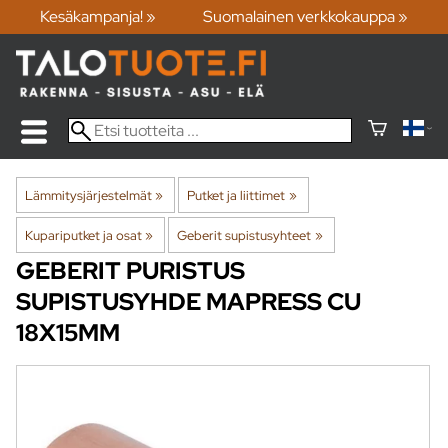
Kesäkampanja! »
Suomalainen verkkokauppa »
Lämmitysjärjestelmät
‪»
Putket ja liittimet
‪»
Kupariputket ja osat
‪»
Geberit supistusyhteet
‪»
GEBERIT
PURISTUS
SUPISTUSYHDE MAPRESS CU
18X15MM