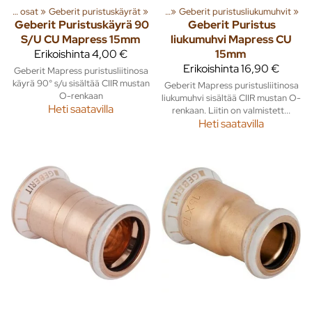
‪»
Putket ja liittimet
Kupariputket ja osat
‪»
Geberit puristuskäyrät
‪»
Kupariputket ja osat
‪»
‪»
Geberit puristusliukumuhvit
‪»
Geberit
Puristuskäyrä 90
Geberit
Puristus
S/U CU Mapress 15mm
liukumuhvi Mapress CU
Erikoishinta
4,00 €
15mm
Erikoishinta
16,90 €
Geberit Mapress puristusliitinosa
käyrä 90° s/u sisältää CIIR mustan
Geberit Mapress puristusliitinosa
O-renkaan
liukumuhvi sisältää CIIR mustan O-
Heti saatavilla
renkaan. Liitin on valmistett...
Heti saatavilla