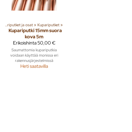
Kupariputket ja osat
‪»
Kupariputket
‪»
Kupariputki 15mm suora
kova 5m
Erikoishinta
50,00 €
Saumattomia kupariputkia
voidaan käyttää monissa eri
rakennusjärjestelmissä
Heti saatavilla