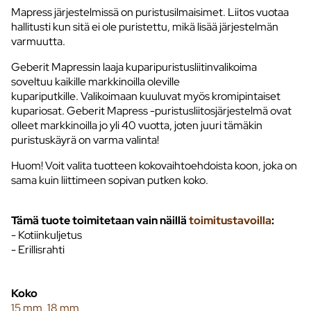
Mapress järjestelmissä on puristusilmaisimet. Liitos vuotaa
hallitusti kun sitä ei ole puristettu, mikä lisää järjestelmän
varmuutta.
Geberit Mapressin laaja kuparipuristusliitinvalikoima
soveltuu kaikille markkinoilla oleville
kupariputkille. Valikoimaan kuuluvat myös kromipintaiset
kupariosat. Geberit Mapress -puristusliitosjärjestelmä ovat
olleet markkinoilla jo yli 40 vuotta, joten juuri tämäkin
puristuskäyrä on varma valinta!
Huom! Voit valita tuotteen kokovaihtoehdoista koon, joka on
sama kuin liittimeen sopivan putken koko.
Tämä tuote toimitetaan vain näillä
toimitustavoilla
:
- Kotiinkuljetus
- Erillisrahti
Koko
15 mm
,
18 mm