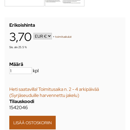
Erikoishinta
3,70
+
toimituskulut
Sis. alv 25.5 %
Määrä
kpl
Heti saatavilla! Toimitusaika n. 2 - 4 arkipäivää
(Syrjäseuduille harvennettu jakelu)
Tilauskoodi
1542046