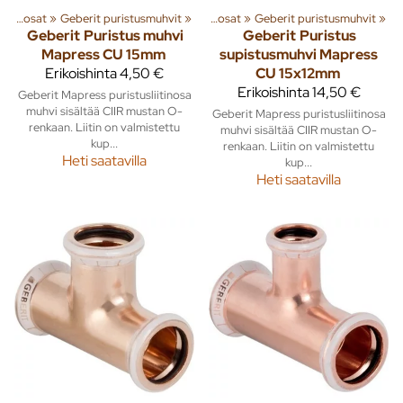
lmät
Kupariputket ja osat
‪»
Putket ja liittimet
‪»
Geberit puristusmuhvit
‪»
‪»
Kupariputket ja osat
‪»
Geberit puristusmuhvit
‪»
Geberit
Puristus muhvi
Geberit
Puristus
Mapress CU 15mm
supistusmuhvi Mapress
Erikoishinta
4,50 €
CU 15x12mm
Erikoishinta
14,50 €
Geberit Mapress puristusliitinosa
muhvi sisältää CIIR mustan O-
Geberit Mapress puristusliitinosa
renkaan. Liitin on valmistettu
muhvi sisältää CIIR mustan O-
kup...
renkaan. Liitin on valmistettu
Heti saatavilla
kup...
Heti saatavilla