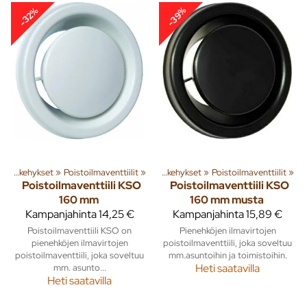
-39%
-32%
manvaihto
Ilmanvaihtoventtiilit ja kiinnityskehykset
‪»
‪»
Poistoilmaventtiilit
‪»
Ilmanvaihtoventtiilit ja kiinnityskehykset
‪»
Poistoilmaventtiilit
‪»
Poistoilmaventtiili KSO
Poistoilmaventtiili KSO
160 mm
160 mm musta
Kampanjahinta
14,25 €
Kampanjahinta
15,89 €
Poistoilmaventtiili KSO on
Pienehköjen ilmavirtojen
pienehköjen ilmavirtojen
poistoilmaventtiili, joka soveltuu
poistoilmaventtiili, joka soveltuu
mm.asuntoihin ja toimistoihin.
mm. asunto...
Heti saatavilla
Heti saatavilla