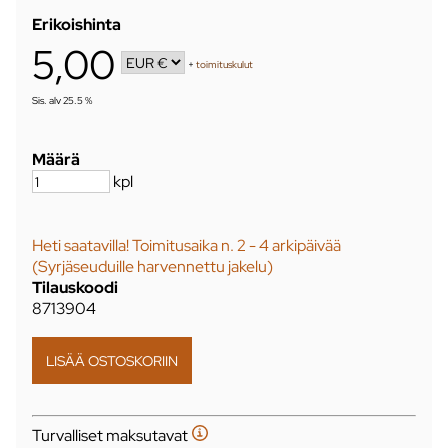
Erikoishinta
5,00
+
toimituskulut
Sis. alv 25.5 %
Määrä
kpl
Heti saatavilla! Toimitusaika n. 2 - 4 arkipäivää
(Syrjäseuduille harvennettu jakelu)
Tilauskoodi
8713904
Turvalliset maksutavat