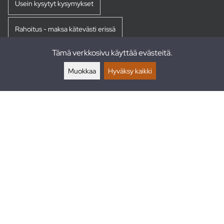
Usein kysytyt kysymykset
Rahoitus - maksa kätevästi erissä
Tämä verkkosivu käyttää evästeitä.
Palautukset
Muokkaa
Hyväksy kaikki