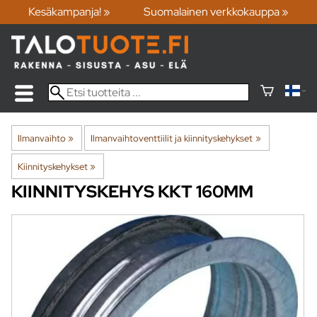
Kesäkampanja! »
Suomalainen verkkokauppa »
Ilmanvaihto
‪»
Ilmanvaihtoventtiilit ja kiinnityskehykset
‪»
Kiinnityskehykset
‪»
KIINNITYSKEHYS KKT 160MM