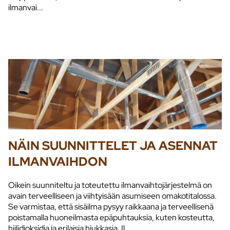
ilmanvai...
NÄIN SUUNNITTELET JA ASENNAT
ILMANVAIHDON
Oikein suunniteltu ja toteutettu ilmanvaihtojärjestelmä on
avain terveelliseen ja viihtyisään asumiseen omakotitalossa.
Se varmistaa, että sisäilma pysyy raikkaana ja terveellisenä
poistamalla huoneilmasta epäpuhtauksia, kuten kosteutta,
hiilidioksidia ja erilaisia hiukkasia. Il...