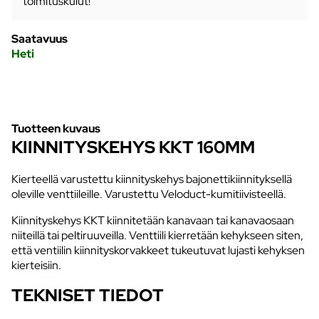
toimituskulut!
Saatavuus
Heti
Tuotteen kuvaus
KIINNITYSKEHYS KKT 160MM
Kierteellä varustettu kiinnityskehys bajonettikiinnityksellä
oleville venttiileille. Varustettu Veloduct-kumitiivisteellä.
Kiinnityskehys KKT kiinnitetään kanavaan tai kanavaosaan
niiteillä tai peltiruuveilla. Venttiili kierretään kehykseen siten,
että ventiilin kiinnityskorvakkeet tukeutuvat lujasti kehyksen
kierteisiin.
TEKNISET TIEDOT