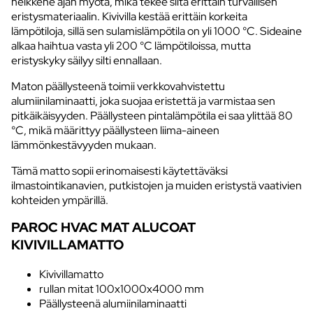
heikkene ajan myötä, mikä tekee siitä erittäin turvallisen
eristysmateriaalin. Kivivilla kestää erittäin korkeita
lämpötiloja, sillä sen sulamislämpötila on yli 1000 °C. Sideaine
alkaa haihtua vasta yli 200 °C lämpötiloissa, mutta
eristyskyky säilyy silti ennallaan.
Maton päällysteenä toimii verkkovahvistettu
alumiinilaminaatti, joka suojaa eristettä ja varmistaa sen
pitkäikäisyyden. Päällysteen pintalämpötila ei saa ylittää 80
°C, mikä määrittyy päällysteen liima-aineen
lämmönkestävyyden mukaan.
Tämä matto sopii erinomaisesti käytettäväksi
ilmastointikanavien, putkistojen ja muiden eristystä vaativien
kohteiden ympärillä.
PAROC HVAC MAT ALUCOAT
KIVIVILLAMATTO
Kivivillamatto
rullan mitat 100x1000x4000 mm
Päällysteenä alumiinilaminaatti