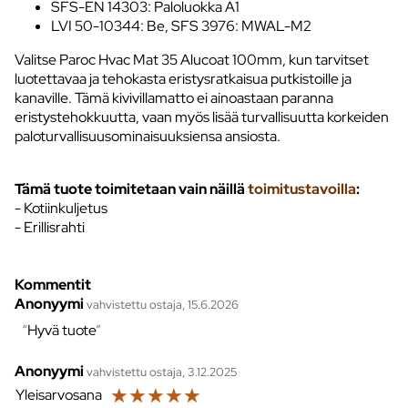
SFS-EN 14303: Paloluokka A1
LVI 50-10344: Be, SFS 3976: MWAL-M2
Valitse Paroc Hvac Mat 35 Alucoat 100mm, kun tarvitset
luotettavaa ja tehokasta eristysratkaisua putkistoille ja
kanaville. Tämä kivivillamatto ei ainoastaan paranna
eristystehokkuutta, vaan myös lisää turvallisuutta korkeiden
paloturvallisuusominaisuuksiensa ansiosta.
Tämä tuote toimitetaan vain näillä
toimitustavoilla
:
- Kotiinkuljetus
- Erillisrahti
Kommentit
Anonyymi
vahvistettu ostaja, 15.6.2026
Hyvä tuote
Anonyymi
vahvistettu ostaja, 3.12.2025
☆
☆
☆
☆
☆
Yleisarvosana