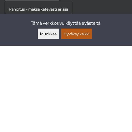
Rahoitus - maksa kätevästi erissä
Tämä verkkosivu käyttää evästeitä.
Palautukset
Muokkaa
Hyväksy kaikki