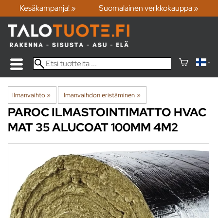
Kesäkampanja! »
Suomalainen verkkokauppa »
Ilmanvaihto
‪»
Ilmanvaihdon eristäminen
‪»
PAROC
ILMASTOINTIMATTO HVAC
MAT 35 ALUCOAT 100MM 4M2