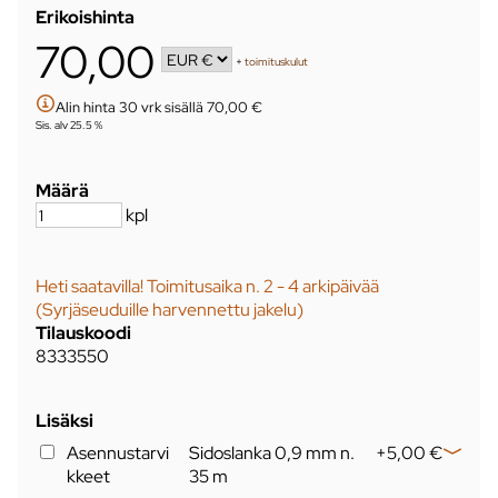
Erikoishinta
70,00
+
toimituskulut
Alin hinta 30 vrk sisällä 70,00 €
Sis. alv 25.5 %
Määrä
kpl
Heti saatavilla! Toimitusaika n. 2 - 4 arkipäivää
(Syrjäseuduille harvennettu jakelu)
Tilauskoodi
8333550
Lisäksi
Asennustarvi
Sidoslanka 0,9 mm n.
+5,00 €
kkeet
35 m