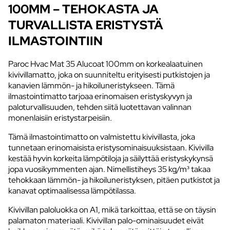
100MM – TEHOKASTA JA
TURVALLISTA ERISTYSTÄ
ILMASTOINTIIN
Paroc Hvac Mat 35 Alucoat 100mm on korkealaatuinen
kivivillamatto, joka on suunniteltu erityisesti putkistojen ja
kanavien lämmön- ja hikoiluneristykseen. Tämä
ilmastointimatto tarjoaa erinomaisen eristyskyvyn ja
paloturvallisuuden, tehden siitä luotettavan valinnan
monenlaisiin eristystarpeisiin.
Tämä ilmastointimatto on valmistettu kivivillasta, joka
tunnetaan erinomaisista eristysominaisuuksistaan. Kivivilla
kestää hyvin korkeita lämpötiloja ja säilyttää eristyskykynsä
jopa vuosikymmenten ajan. Nimellistiheys 35 kg/m³ takaa
tehokkaan lämmön- ja hikoiluneristyksen, pitäen putkistot ja
kanavat optimaalisessa lämpötilassa.
Kivivillan paloluokka on A1, mikä tarkoittaa, että se on täysin
palamaton materiaali. Kivivillan palo-ominaisuudet eivät