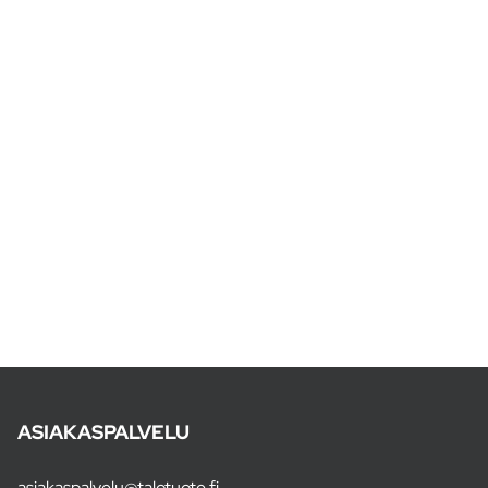
ASIAKASPALVELU
asiakaspalvelu@talotuote.fi