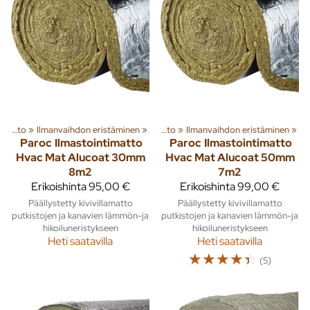
ryhmiä ja tuotteita
Ilmanvaihto
‪»
Ilmanvaihdon eristäminen
‪»
Rakenna
‪»
‪»
Ilmanvaihto
‪»
Ilmanvaihdon eristäminen
‪»
Paroc
Ilmastointimatto
Paroc
Ilmastointimatto
Hvac Mat Alucoat 30mm
Hvac Mat Alucoat 50mm
8m2
7m2
Erikoishinta
95,00 €
Erikoishinta
99,00 €
Päällystetty kivivillamatto
Päällystetty kivivillamatto
putkistojen ja kanavien lämmön-ja
putkistojen ja kanavien lämmön-ja
hikoiluneristykseen
hikoiluneristykseen
Heti saatavilla
Heti saatavilla
☆
☆
☆
☆
☆
(5)