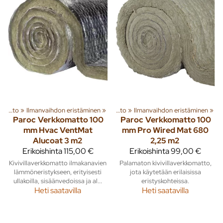
ryhmiä ja tuotteita
Ilmanvaihto
‪»
Ilmanvaihdon eristäminen
‪»
Rakenna
‪»
‪»
Ilmanvaihto
‪»
Ilmanvaihdon eristäminen
‪»
Paroc
Verkkomatto 100
Paroc
Verkkomatto 100
mm Hvac VentMat
mm Pro Wired Mat 680
Alucoat 3 m2
2,25 m2
Erikoishinta
115,00 €
Erikoishinta
99,00 €
Kivivillaverkkomatto ilmakanavien
Palamaton kivivillaverkkomatto,
lämmöneristykseen, erityisesti
jota käytetään erilaisissa
ullakoilla, sisäänvedoissa ja al...
eristyskohteissa.
Heti saatavilla
Heti saatavilla