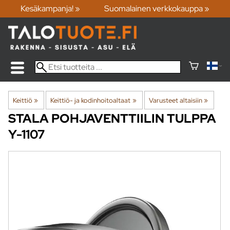
Kesäkampanja! »
Suomalainen verkkokauppa »
Keittiö
‪»
Keittiö- ja kodinhoitoaltaat
‪»
Varusteet altaisiin
‪»
STALA
POHJAVENTTIILIN TULPPA
Y-1107