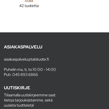
Stala
42 tuotetta
ASIAKASPALVELU
asiakaspalvelu@talotuote.fi
Puhelin ma, ti, to 10:00 - 14:00
Puh.
045 893 6866
UUTISKIRJE
Tilaamalla uutiskirjeemme saat
tietoa tarjouksistamme, sekä
uusista tuotteista!