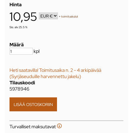
Hinta
10,95
+
toimituskulut
Sis. alv 25.5 %
Määrä
kpl
Heti saatavilla! Toimitusaika n. 2 - 4 arkipäivää
(Syrjäseuduille harvennettu jakelu)
Tilauskoodi
5978946
Turvalliset maksutavat