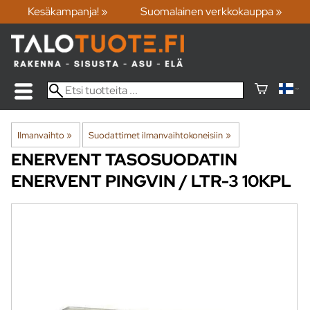
Kesäkampanja! »
Suomalainen verkkokauppa »
Ilmanvaihto
‪»
Suodattimet ilmanvaihtokoneisiin
‪»
ENERVENT
TASOSUODATIN
ENERVENT PINGVIN / LTR-3 10KPL