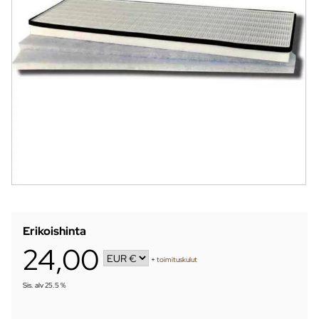
Erikoishinta
24,00
+
toimituskulut
Sis. alv 25.5 %