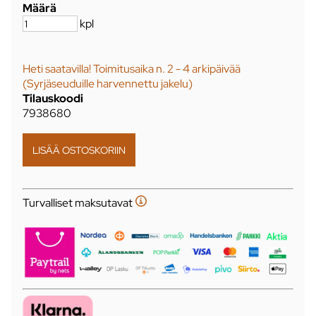
Määrä
kpl
Heti saatavilla! Toimitusaika n. 2 - 4 arkipäivää
(Syrjäseuduille harvennettu jakelu)
Tilauskoodi
7938680
Turvalliset maksutavat