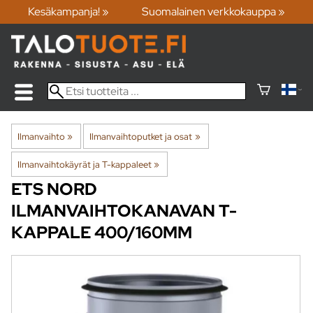
Kesäkampanja! »
Suomalainen verkkokauppa »
Ilmanvaihto
‪»
Ilmanvaihtoputket ja osat
‪»
Ilmanvaihtokäyrät ja T-kappaleet
‪»
ETS NORD
ILMANVAIHTOKANAVAN T-
KAPPALE 400/160MM