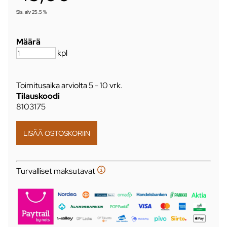
Sis. alv 25.5 %
Määrä
kpl
Toimitusaika arviolta
5 - 10 vrk
.
Tilauskoodi
8103175
Turvalliset maksutavat