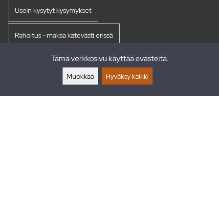
Usein kysytyt kysymykset
Rahoitus - maksa kätevästi erissä
Tämä verkkosivu käyttää evästeitä.
Palautukset
Muokkaa
Hyväksy kaikki