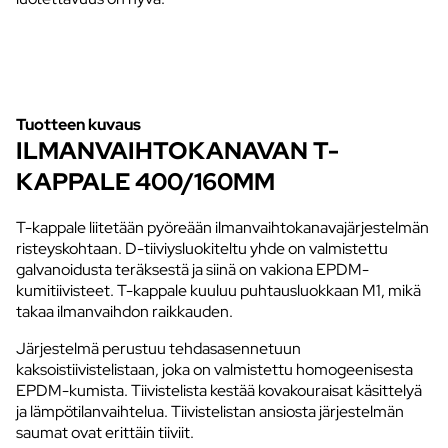
Tuotteen kuvaus
ILMANVAIHTOKANAVAN T-
KAPPALE 400/160MM
T-kappale liitetään pyöreään ilmanvaihtokanavajärjestelmän
risteyskohtaan. D-tiiviysluokiteltu yhde on valmistettu
galvanoidusta teräksestä ja siinä on vakiona EPDM-
kumitiivisteet. T-kappale kuuluu puhtausluokkaan M1, mikä
takaa ilmanvaihdon raikkauden.
Järjestelmä perustuu tehdasasennetuun
kaksoistiivistelistaan, joka on valmistettu homogeenisesta
EPDM-kumista. Tiivistelista kestää kovakouraisat käsittelyä
ja lämpötilanvaihtelua. Tiivistelistan ansiosta järjestelmän
saumat ovat erittäin tiiviit.