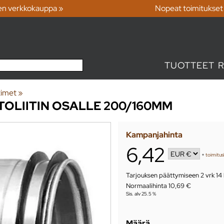
en verkkokauppa »
Nopeat toimitukset
TUOTTEET
ttimet
‪»
LIITIN OSALLE 200/160MM
Kampanjahinta
6,42
+
toimitus
Tarjouksen päättymiseen
2 vrk 14
Normaalihinta 10,69 €
Sis. alv 25.5 %
Määrä