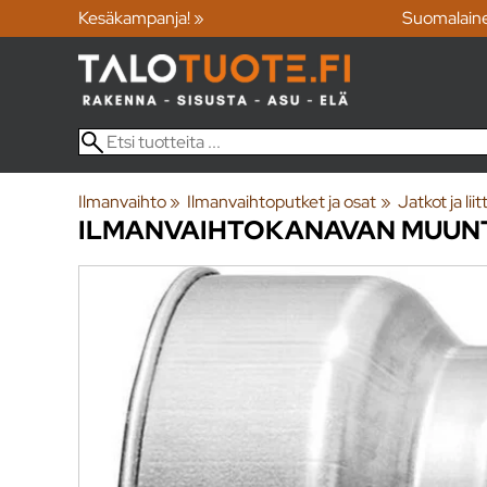
Kesäkampanja! »
Suomalain
Ilmanvaihto
‪»
Ilmanvaihtoputket ja osat
‪»
Jatkot ja lii
ILMANVAIHTOKANAVAN MUUNTO