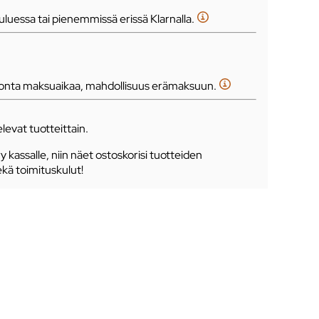
luessa tai pienemmissä erissä Klarnalla.
tonta maksuaikaa, mahdollisuus erämaksuun.
levat tuotteittain.
ry kassalle, niin näet ostoskorisi tuotteiden
ekä toimituskulut!