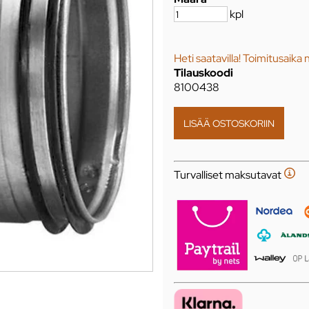
kpl
Heti saatavilla! Toimitusaika 
Tilauskoodi
8100438
Turvalliset maksutavat