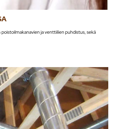
SA
oistoilmakanavien ja venttiilien puhdistus, sekä