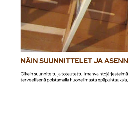
NÄIN SUUNNITTELET JA ASEN
Oikein suunniteltu ja toteutettu ilmanvaihtojärjestelmä
terveellisenä poistamalla huoneilmasta epäpuhtauksia, kute