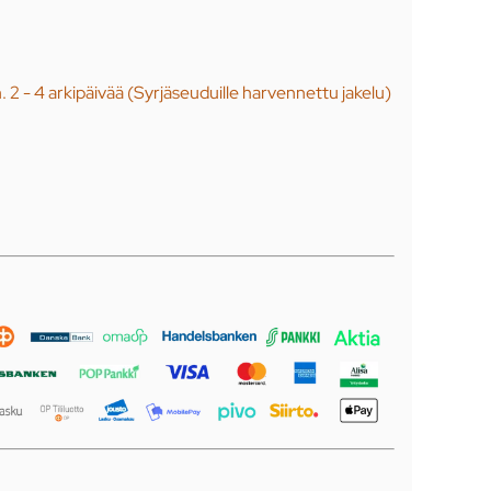
n. 2 - 4 arkipäivää (Syrjäseuduille harvennettu jakelu)