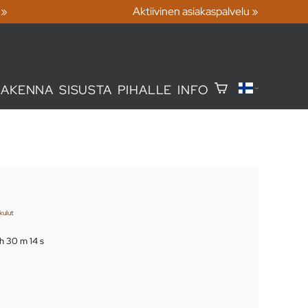
 »
Aktiivinen asiakaspalvelu »
RAKENNA
SISUSTA
PIHALLE
INFO
kulut
 h 30 m 13 s