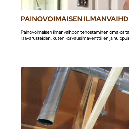
PAINOVOIMAISEN ILMANVAIH
Painovoimaisen ilmanvaihdon tehostaminen omakotitalos
lisävarusteiden, kuten korvausilmaventtiilien ja huippu