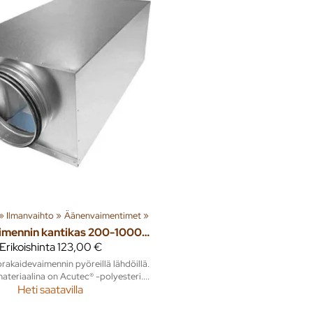
‪»
Ilmanvaihto
‪»
Äänenvaimentimet
‪»
Äänenvaimennin kantikas 200-1000mm polyester
Erikoishinta
123,00 €
rakaidevaimennin pyöreillä lähdöillä.
teriaalina on Acutec® -polyesteri....
Heti saatavilla