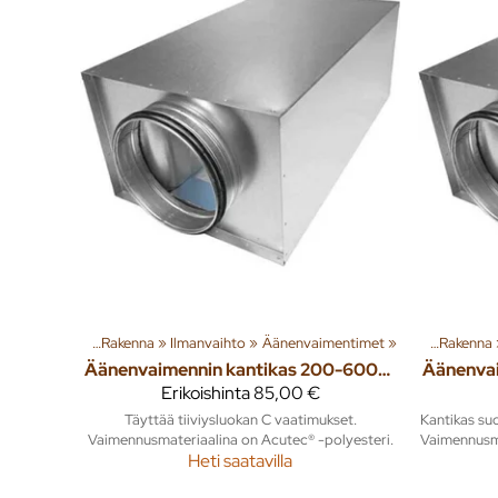
 ja tuotteita
‪»
Rakenna
‪»
Ilmanvaihto
‪»
Äänenvaimentimet
Tuoteryhmiä ja tuotteita
‪»
‪»
Rakenna
Äänenvaimennin kantikas 200-600mm polyester
Erikoishinta
85,00 €
Täyttää tiiviysluokan C vaatimukset.
Kantikas suo
Vaimennusmateriaalina on Acutec® -polyesteri.
Vaimennusma
Heti saatavilla