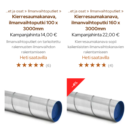
»
Rakenna
Ilmanvaihtoputket ja osat
‪»
Ilmanvaihto
‪»
Ilmanvaihtoputket
‪»
‪»
Ilmanvaihtoputket ja osat
‪»
Ilmanvaihtoputket
‪»
Kierresaumakanava,
Kierresaumakanava,
ilmanvaihtoputki 100 x
ilmanvaihtoputki 160 x
3000mm
3000mm
Kampanjahinta
14,00 €
Kampanjahinta
22,00 €
Ilmanvaihtoputket on tarkoitettu
Kierresaumakanava sopii
rakennusten ilmanvaihdon
kaikenlaisten ilmanvaihtokanavien
rakentamiseen
rakentamiseen
Heti saatavilla
Heti saatavilla
☆
☆
☆
☆
☆
☆
☆
☆
☆
☆
(6)
(4)
-4%