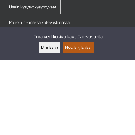
Usein kysytyt kysymykset
Rahoitus - maksa kätevästi erissä
Tämä verkkosivu käyttää evästeitä.
Palautukset
Muokkaa
Hyväksy kaikki