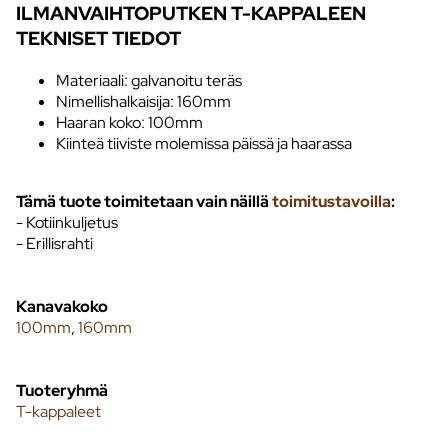
ILMANVAIHTOPUTKEN T-KAPPALEEN
TEKNISET TIEDOT
Materiaali: galvanoitu teräs
Nimellishalkaisija: 160mm
Haaran koko: 100mm
Kiinteä tiiviste molemissa päissä ja haarassa
Tämä tuote toimitetaan vain näillä
toimitustavoilla
:
- Kotiinkuljetus
- Erillisrahti
Kanavakoko
100mm
,
160mm
Tuoteryhmä
T-kappaleet