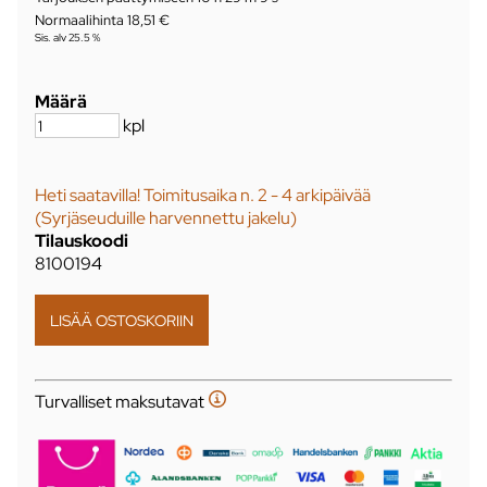
Normaalihinta 18,51 €
Sis. alv 25.5 %
Määrä
kpl
Heti saatavilla! Toimitusaika n. 2 - 4 arkipäivää
(Syrjäseuduille harvennettu jakelu)
Tilauskoodi
8100194
Turvalliset maksutavat