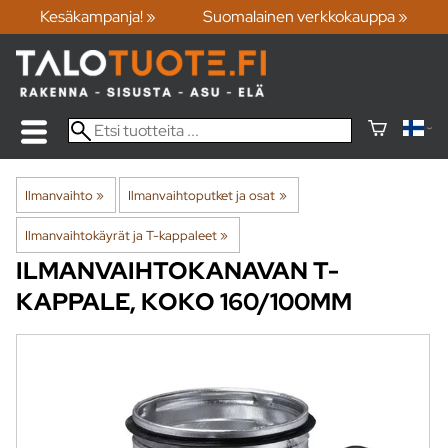
Kesäkampanja! »
Suomalainen verkkokauppa »
Ilmanvaihto
‪»
Ilmanvaihtoputket ja osat
‪»
Ilmanvaihtokäyrät ja T-kappaleet
‪»
ILMANVAIHTOKANAVAN T-
KAPPALE, KOKO 160/100MM