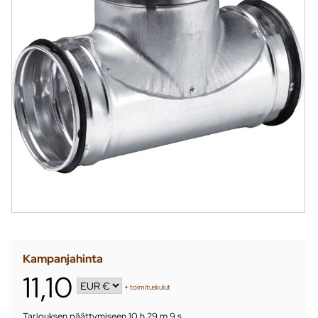
Kampanjahinta
11,10
+
toimituskulut
Tarjouksen päättymiseen
10 h 29 m 8 s