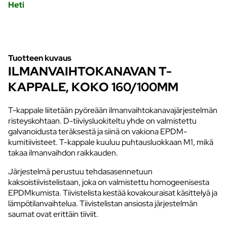
Heti
Tuotteen kuvaus
ILMANVAIHTOKANAVAN T-
KAPPALE, KOKO 160/100MM
T-kappale liitetään pyöreään ilmanvaihtokanavajärjestelmän
risteyskohtaan. D-tiiviysluokiteltu yhde on valmistettu
galvanoidusta teräksestä ja siinä on vakiona EPDM-
kumitiivisteet. T-kappale kuuluu puhtausluokkaan M1, mikä
takaa ilmanvaihdon raikkauden.
Järjestelmä perustuu tehdasasennetuun
kaksoistiivistelistaan, joka on valmistettu homogeenisesta
EPDMkumista. Tiivistelista kestää kovakouraisat käsittelyä ja
lämpötilanvaihtelua. Tiivistelistan ansiosta järjestelmän
saumat ovat erittäin tiiviit.