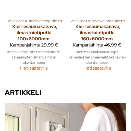
»
Rakenna
Ilmanvaihtoputket ja osat
‪»
Ilmanvaihto
‪»
Ilmanvaihtoputket
‪»
‪»
Ilmanvaihtoputket ja osat
‪»
Ilmanvaihtoputket
‪»
Kierresaumakanava,
Kierresaumakanava,
ilmastointiputki
ilmastointiputki
100x6000mm
160x6000mm
Kampanjahinta
29,99 €
Kampanjahinta
46,99 €
Ilmanvaihtoputket on tarkoitettu
kierresaumakanava sopii
rakennusten ilmanvaihdon
kaikenlaisten ilmanvaihtokanavien
rakentamiseen
rakentamiseen
Heti saatavilla
Heti saatavilla
ARTIKKELI