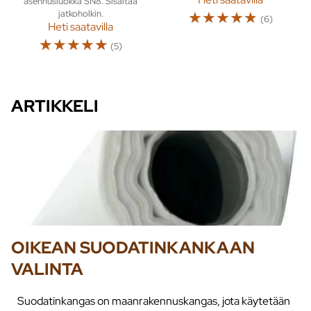
asennusluokka SN8. Sisältää
jatkoholkin.
☆
☆
☆
☆
☆
(6)
Heti saatavilla
☆
☆
☆
☆
☆
(5)
ARTIKKELI
OIKEAN SUODATINKANKAAN
VALINTA
Suodatinkangas on maanrakennuskangas, jota käytetään