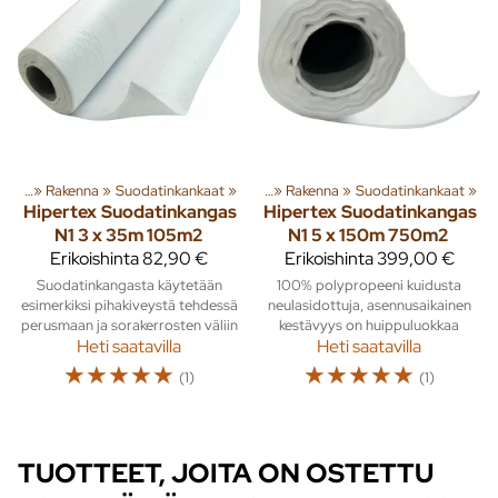
teita
‪»
Rakenna
‪»
Tuoteryhmiä ja tuotteita
Suodatinkankaat
‪»
‪»
Rakenna
‪»
Suodatinkankaat
‪»
Hipertex
Suodatinkangas
Hipertex
Suodatinkangas
N1 3 x 35m 105m2
N1 5 x 150m 750m2
Erikoishinta
82,90 €
Erikoishinta
399,00 €
Suodatinkangasta käytetään
100% polypropeeni kuidusta
esimerkiksi pihakiveystä tehdessä
neulasidottuja, asennusaikainen
perusmaan ja sorakerrosten väliin
kestävyys on huippuluokkaa
Heti saatavilla
Heti saatavilla
☆
☆
☆
☆
☆
☆
☆
☆
☆
☆
(1)
(1)
TUOTTEET, JOITA ON OSTETTU