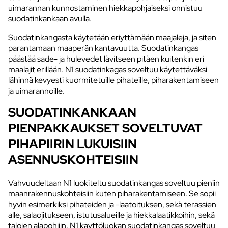
uimarannan kunnostaminen hiekkapohjaiseksi onnistuu
suodatinkankaan avulla.
Suodatinkangasta käytetään eriyttämään maajaleja, ja siten
parantamaan maaperän kantavuutta. Suodatinkangas
päästää sade- ja hulevedet lävitseen pitäen kuitenkin eri
maalajit erillään. N1 suodatinkagas soveltuu käytettäväksi
lähinnä kevyesti kuormitetuille pihateille, piharakentamiseen
ja uimarannoille.
SUODATINKANKAAN
PIENPAKKAUKSET SOVELTUVAT
PIHAPIIRIN LUKUISIIN
ASENNUSKOHTEISIIN
Vahvuudeltaan N1 luokiteltu suodatinkangas ​soveltuu pieniin
maanrakennuskohteisiin kuten piharakentamiseen. Se sopii
hyvin esimerkiksi pihateiden ja -laatoituksen, sekä terassien
alle, salaojitukseen, istutusalueille ja hiekkalaatikkoihin, sekä
talojen alapohjiin. N1 käyttöluokan suodatinkangas soveltuu