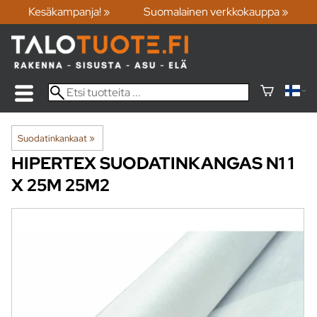
Kesäkampanja! »
Suomalainen verkkokauppa »
Suodatinkankaat
‪»
HIPERTEX
SUODATINKANGAS N1 1
X 25M 25M2