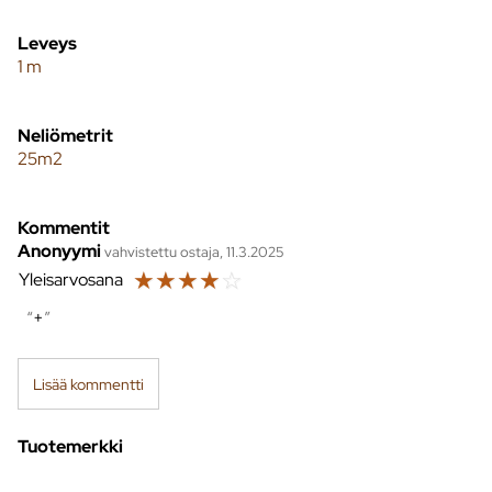
Leveys
1 m
Neliömetrit
25m2
Kommentit
Anonyymi
vahvistettu ostaja, 11.3.2025
☆
☆
☆
☆
☆
Yleisarvosana
+
Lisää kommentti
Tuotemerkki