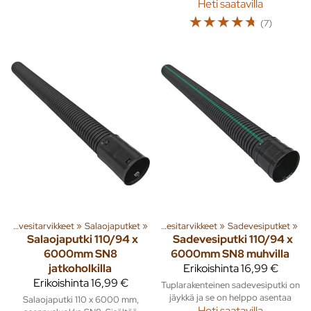
Heti saatavilla
☆
☆
☆
☆
☆
(7)
na
‪»
Jäte- ja sadevesi
Salaoja- ja sadevesitarvikkeet
‪»
Salaojaputket
‪»
‪»
Salaoja- ja sadevesitarvikkeet
‪»
Sadevesiputket
‪»
Salaojaputki 110/94 x
Sadevesiputki 110/94 x
6000mm SN8
6000mm SN8 muhvilla
jatkoholkilla
Erikoishinta
16,99 €
Erikoishinta
16,99 €
Tuplarakenteinen sadevesiputki on
jäykkä ja se on helppo asentaa
Salaojaputki 110 x 6000 mm,
Heti saatavilla