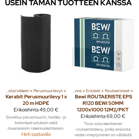
USEIN TÄMÄN TUOTTEEN KANSSA
Salaoja- ja sadevesitarvikkeet
Tuoteryhmiä ja tuotteita
‪»
Perusmuurilevyt
‪»
‪»
Rakenna
‪»
Eristeet
‪»
Routaeristeet
‪»
Kerabit
Perusmuurilevy 1 x
Bewi
ROUTAERISTE EPS
20 m HDPE
R120 BEWI 50MM
Erikoishinta
49,00 €
1200x1000 12M2/PKT
Erikoishinta
69,00 €
Soveltuu perusmuuriin, harkko- ja
betoniperustuksiin sekä
Tiivis solurakenteinen
maanalaisiin rakennuskohteisiin.
routaeristelevy, jonka ansiosta
Heti saatavilla
veden imeytyminen on vähäistä