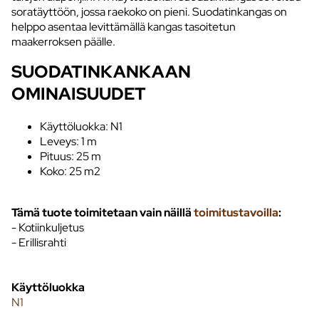
soratäyttöön, jossa raekoko on pieni. Suodatinkangas on
helppo asentaa levittämällä kangas tasoitetun
maakerroksen päälle.
SUODATINKANKAAN
OMINAISUUDET
Käyttöluokka: N1
Leveys: 1 m
Pituus: 25 m
Koko: 25 m2
Tämä tuote toimitetaan vain näillä
toimitustavoilla
:
- Kotiinkuljetus
- Erillisrahti
Käyttöluokka
N1