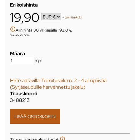
Erikoishinta
19,90
+
toimituskulut
Alin hinta 30 vrk sisällä 19,90 €
Sis. alv 25.5 %
Määrä
kpl
Heti saatavilla! Toimitusaika n. 2 - 4 arkipäivää
(Syrjäseuduille harvennettu jakelu)
Tilauskoodi
3488212
Turvalliset maksutavat