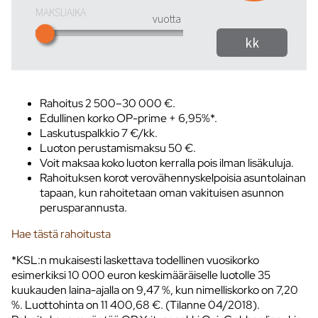
Rahoitus 2 500–30 000 €.
Edullinen korko OP-prime + 6,95%*.
Laskutuspalkkio 7 €/kk.
Luoton perustamismaksu 50 €.
Voit maksaa koko luoton kerralla pois ilman lisäkuluja.
Rahoituksen korot verovähennyskelpoisia asuntolainan
tapaan, kun rahoitetaan oman vakituisen asunnon
perusparannusta.
Hae tästä rahoitusta
*KSL:n mukaisesti laskettava todellinen vuosikorko
esimerkiksi 10 000 euron keskimääräiselle luotolle 35
kuukauden laina-ajalla on 9,47 %, kun nimelliskorko on 7,20
%. Luottohinta on 11 400,68 €. (Tilanne 04/2018).