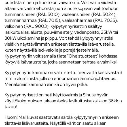
puhdistaminen ja huolto on vaivatonta. Voit valita viidestä
altaan värivaihtoehdoista juuri Sinulle sopivan vaihtoehdon:
tummansininen (RAL 5010), vaaleansininen (RAL 5024),
tummanharmaa (RAL 7015), vaaleanharmaa (RAL 7035),
valkoinen (RAL 9003). Kylpytynnyrisettiin sisältyy
lasikuituallas, alusta, puuviimeistely, vedenpoisto, 25kW tai
30kW ulkokamiina ja piippu. Voit tehdä kylpytynnyristäsi
vieläkin näyttävämmän erikseen tilattavilla lisävarusteilla,
kuten näyttävillä led-valoilla ja porejärjestelmällä.
Kylpytynnyriin voit samalla tilata "Oheistuotteet" kohdassa
löytyviä lisävarusteita, jotka asennetaan tehtaalla valmiiksi.
Kylpytynnyrin kamiina on valmistettu merivettä kestävästä 3
mm:n alumiinista, jolla on erinomainen lämmönjohtavuus.
Merialumiinikamiinan elinikä on hyvin pitkä.
Kylpytynnyrisetti on heti käyttövalmis ja Sinulle hyvän
käyttökokemuksen takaamiseksi lasikuitusisuksilla on 36kk:n
takuu!
Huom! Mallikuvat saattavat sisältää kylpytynnyriin erikseen
tilattavia lisävarusteita. Näytöllä värit on saatu aikaan