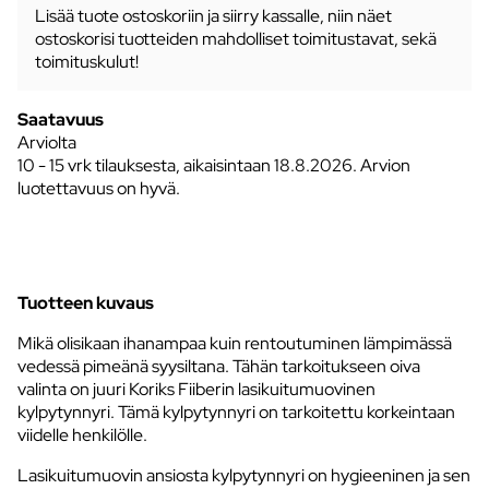
Lisää tuote ostoskoriin ja siirry kassalle, niin näet
ostoskorisi tuotteiden mahdolliset toimitustavat, sekä
toimituskulut!
Saatavuus
Arviolta
10 - 15 vrk tilauksesta, aikaisintaan 18.8.2026.
Arvion
luotettavuus on hyvä.
Tuotteen kuvaus
Mikä olisikaan ihanampaa kuin rentoutuminen lämpimässä
vedessä pimeänä syysiltana. Tähän tarkoitukseen oiva
valinta on juuri Koriks Fiiberin lasikuitumuovinen
kylpytynnyri. Tämä kylpytynnyri on tarkoitettu korkeintaan
viidelle henkilölle.
Lasikuitumuovin ansiosta kylpytynnyri on hygieeninen ja sen