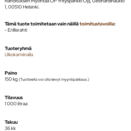
Rahoituksen myöntää OP Yrityspankki Oyj, Gebhardinaukio
1, 00510 Helsinki.
Tämä tuote toimitetaan vain näillä
toimitustavoilla
:
- Erillisrahti
Tuoteryhmä
Ulkokamiinalla
Paino
150
kg
(Tuotteella voi olla kevyt myyntipakkaus.)
Tilavuus
1 000 litraa
Takuu
36 kk