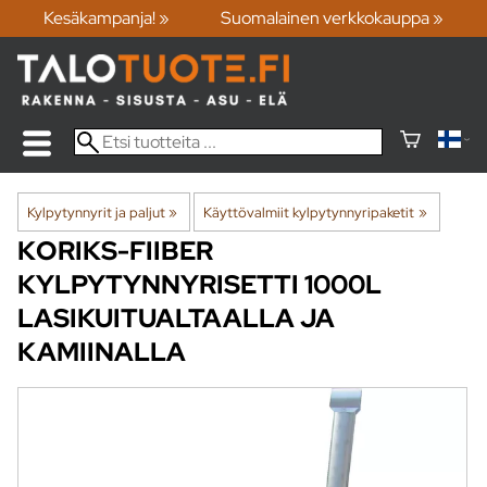
Kesäkampanja! »
Suomalainen verkkokauppa »
Kylpytynnyrit ja paljut
‪»
Käyttövalmiit kylpytynnyripaketit
‪»
KORIKS-FIIBER
KYLPYTYNNYRISETTI 1000L
LASIKUITUALTAALLA JA
KAMIINALLA