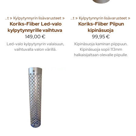
tuotteita
Kylpytynnyrit ja paljut
‪»
Kylpytynnyrin lisävarusteet
‪»
Pihalle
‪»
‪»
Kylpytynnyrit ja paljut
‪»
Kylpytynnyrin lisävarusteet
‪»
Koriks-Fiiber
Led-valo
Koriks-Fiiber
Piipun
kylpytynnyrille vaihtuva
kipinäsuoja
149,00 €
99,95 €
Led-valo kylpytynyrin valaisuun,
Kipinäsuoja kaminan piippuun.
vaihtuvalla valon värillä.
Kipinäsuoja sopii 113mm
halkaisijaltaan olevalle piipulle.