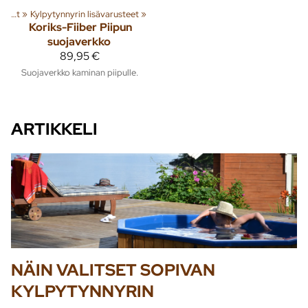
Kylpytynnyrit ja paljut
‪»
Kylpytynnyrin lisävarusteet
‪»
Koriks-Fiiber
Piipun
suojaverkko
89,95 €
Suojaverkko kaminan piipulle.
ARTIKKELI
NÄIN VALITSET SOPIVAN
KYLPYTYNNYRIN