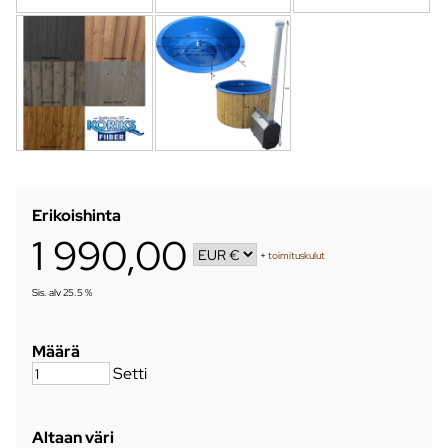
Erikoishinta
1 990,00
+
toimituskulut
Sis. alv 25.5 %
Määrä
Setti
Altaan väri