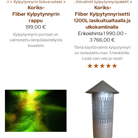
ita
‪»
Kylpytynnyrit ja paljut
Pihalle
‪»
Kylpytynnyrin lisävarusteet
‪»
Kylpytynnyrit ja paljut
‪»
‪»
Käyttövalmiit kylpytynnyripaketit
‪»
Koriks-
Koriks-
Fiiber
Kylpytynnyrin
Fiiber
Kylpytynnyrisetti
rappu
1200L lasikuitualtaalla ja
199,00 €
ulkokamiinalla
Erikoishinta
1 990,00 -
Kylpytynnyrin portaat on
3 766,00 €
valmistettu lämpökäsitellystä
kuusesta
Tämä käyttövalmis kylpytynnyri
on tarkoitettu max. 5 henkilölle.
Lisää vain vesi ja nauti!
☆
☆
☆
☆
☆