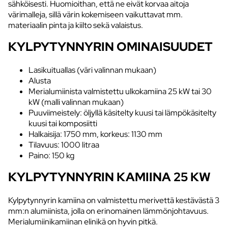
sähköisesti. Huomioithan, että ne eivät korvaa aitoja
värimalleja, sillä värin kokemiseen vaikuttavat mm.
materiaalin pinta ja kiilto sekä valaistus.
KYLPYTYNNYRIN OMINAISUUDET
Lasikuituallas (väri valinnan mukaan)
Alusta
Merialumiinista valmistettu ulkokamiina 25 kW tai 30
kW (malli valinnan mukaan)
Puuviimeistely: öljyllä käsitelty kuusi tai lämpökäsitelty
kuusi tai komposiitti
Halkaisija: 1750 mm, korkeus: 1130 mm
Tilavuus: 1000 litraa
Paino: 150 kg
KYLPYTYNNYRIN KAMIINA 25 KW
Kylpytynnyrin kamiina on valmistettu merivettä kestävästä 3
mm:n alumiinista, jolla on erinomainen lämmönjohtavuus.
Merialumiinikamiinan elinikä on hyvin pitkä.