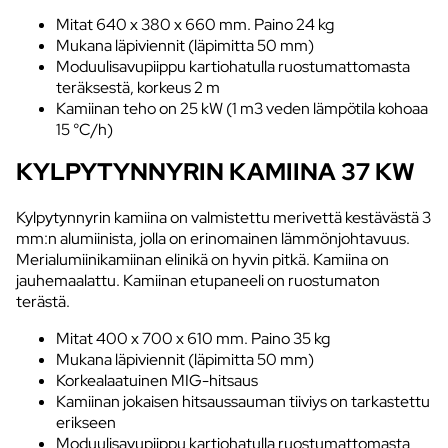
Mitat 640 x 380 x 660 mm. Paino 24 kg
Mukana läpiviennit (läpimitta 50 mm)
Moduulisavupiippu kartiohatulla ruostumattomasta
teräksestä, korkeus 2 m
Kamiinan teho on 25 kW (1 m3 veden lämpötila kohoaa
15 °C/h)
KYLPYTYNNYRIN KAMIINA 37 KW
Kylpytynnyrin kamiina on valmistettu merivettä kestävästä 3
mm:n alumiinista, jolla on erinomainen lämmönjohtavuus.
Merialumiinikamiinan elinikä on hyvin pitkä. Kamiina on
jauhemaalattu. Kamiinan etupaneeli on ruostumaton
terästä.
Mitat 400 x 700 x 610 mm. Paino 35 kg
Mukana läpiviennit (läpimitta 50 mm)
Korkealaatuinen MIG-hitsaus
Kamiinan jokaisen hitsaussauman tiiviys on tarkastettu
erikseen
Moduulisavupiippu kartiohatulla ruostumattomasta