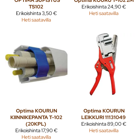
OPTIMA SUPISTUS
Optima
KOURU T-102 2M
TS102
Erikoishinta
24,90 €
Erikoishinta
3,50 €
Heti saatavilla
Heti saatavilla
Optima
KOURUN
Optima
KOURUN
KIINNIKEPANTA T-102
LEIKKURI 11131049
(20KPL)
Erikoishinta
89,00 €
Erikoishinta
17,90 €
Heti saatavilla
Heti saatavilla