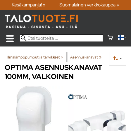
Kesäkampanja! »
Suomalainen verkkokauppa »
Ilmalämpöpumput ja tarvikkeet
‪»
Asennuskanavat
‪»
▼
OPTIMA ASENNUSKANAVAT
100MM, VALKOINEN