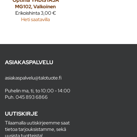
Optima
YHDISTÄJÄ
MG102, Valkoinen
Erikoishinta
3,00 €
Heti saatavilla
ASIAKASPALVELU
asiakaspalvelu@talotuote.fi
Puhelin ma, ti, to 10:00 - 14:00
Puh.
045 893 6866
UUTISKIRJE
Tilaamalla uutiskirjeemme saat
tietoa tarjouksistamme, sekä
uusista tuotteista!