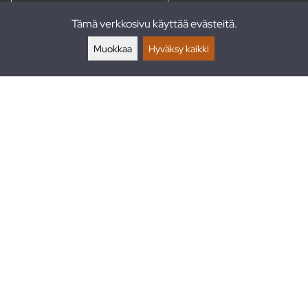
Tämä verkkosivu käyttää evästeitä.
Palautukset
Muokkaa
Hyväksy kaikki