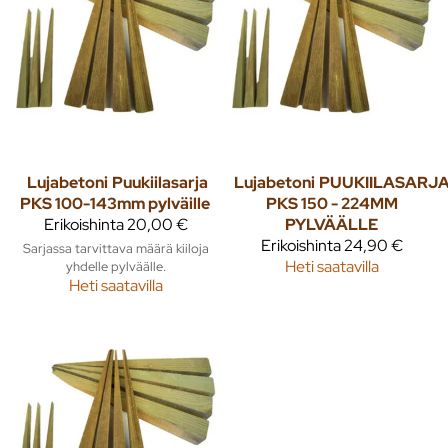
Lujabetoni
Puukiilasarja
Lujabetoni
PUUKIILASARJ
PKS 100-143mm pylväille
PKS 150 - 224MM
Erikoishinta
20,00 €
PYLVÄÄLLE
Erikoishinta
24,90 €
Sarjassa tarvittava määrä kiiloja
Heti saatavilla
yhdelle pylväälle.
Heti saatavilla