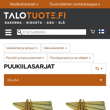
Kesäkampanja! »
Suomalainen verkkokauppa »
Valaisimet ja lamput
‪»
Ulkovalaisimet
‪»
Pylväät ja katuvalaisimet
‪»
Pylväsjalustat ja tarvikkeet
‪»
PUUKIILASARJAT
▼
RAJAA
▼