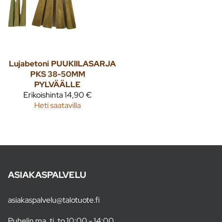
Lujabetoni
PUUKIILASARJA
PKS 38-50MM
PYLVÄÄLLE
Erikoishinta
14,90 €
Heti saatavilla
ASIAKASPALVELU
asiakaspalvelu@talotuote.fi
Puhelin ma, ti, to 10:00 - 14:00