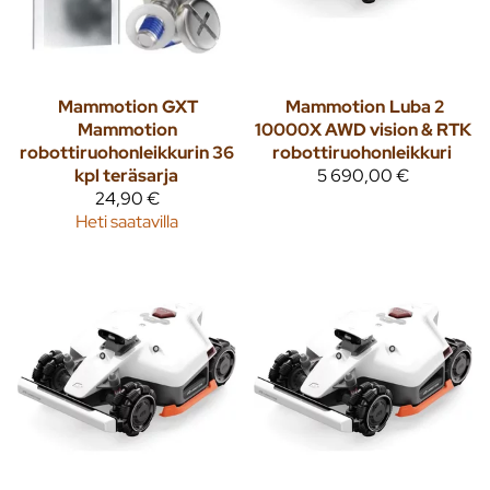
Mammotion
GXT
Mammotion
Luba 2
Mammotion
10000X AWD vision & RTK
robottiruohonleikkurin 36
robottiruohonleikkuri
kpl teräsarja
5 690,00 €
24,90 €
Heti saatavilla