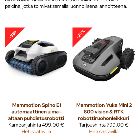
paloina, jotka toimivat samalla luonnollisena lannoitteena.
-38%
-20%
Mammotion
Spino E1
Mammotion
Yuka Mini 2
automaattinen uima-
800 vision & RTK
altaan puhdistusrobotti
robottiruohonleikkuri
Kampanjahinta
499,00 €
Tarjoushinta
799,00 €
Heti saatavilla
Heti saatavilla