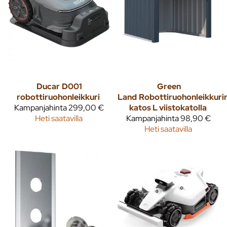
Ducar
D001
Green
robottiruohonleikkuri
Land
Robottiruohonleikkuri
Kampanjahinta
299,00 €
katos L viistokatolla
Heti saatavilla
Kampanjahinta
98,90 €
Heti saatavilla