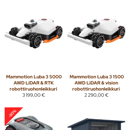
Mammotion
Luba 3 5000
Mammotion
Luba 3 1500
AWD LiDAR & RTK
AWD LiDAR & vision
robottiruohonleikkuri
robottiruohonleikkuri
3 199,00 €
2 290,00 €
-50%