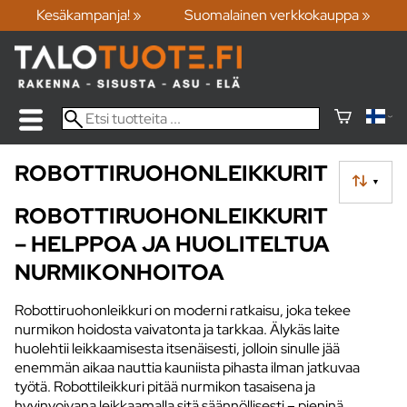
Kesäkampanja! »
Suomalainen verkkokauppa »
ROBOTTIRUOHONLEIKKURIT
▼
ROBOTTIRUOHONLEIKKURIT
– HELPPOA JA HUOLITELTUA
NURMIKONHOITOA
Robottiruohonleikkuri on moderni ratkaisu, joka tekee
nurmikon hoidosta vaivatonta ja tarkkaa. Älykäs laite
huolehtii leikkaamisesta itsenäisesti, jolloin sinulle jää
enemmän aikaa nauttia kauniista pihasta ilman jatkuvaa
työtä. Robottileikkuri pitää nurmikon tasaisena ja
hyvinvoivana leikkaamalla sitä säännöllisesti – pieninä