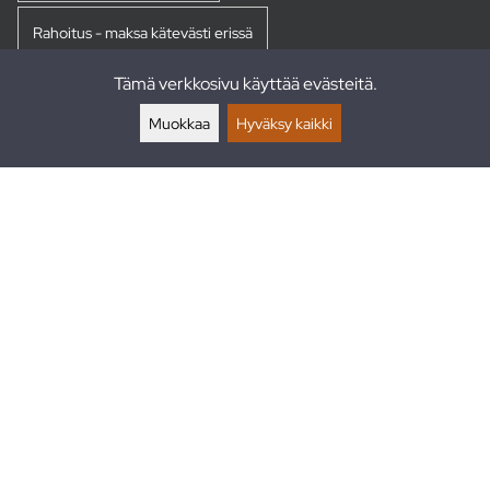
Rahoitus - maksa kätevästi erissä
Tämä verkkosivu käyttää evästeitä.
Palautukset
Muokkaa
Hyväksy kaikki