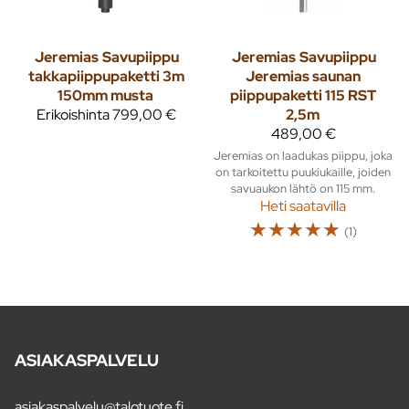
Jeremias
Savupiippu
Jeremias
Savupiippu
takkapiippupaketti 3m
Jeremias saunan
150mm musta
piippupaketti 115 RST
Erikoishinta
799,00 €
2,5m
489,00 €
Jeremias on laadukas piippu, joka
on tarkoitettu puukiukaille, joiden
savuaukon lähtö on 115 mm.
Heti saatavilla
☆
☆
☆
☆
☆
(1)
ASIAKASPALVELU
asiakaspalvelu@talotuote.fi