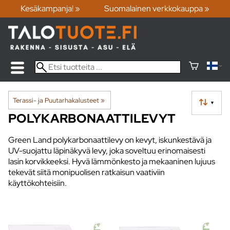
Kesäkampanja! »
Suomalainen verkkokauppa »
Terassi- ja Puutarhakalusteet
‪»
▼
POLYKARBONAATTILEVYT
Green Land polykarbonaattilevy on kevyt, iskunkestävä ja
UV-suojattu läpinäkyvä levy, joka soveltuu erinomaisesti
lasin korvikkeeksi. Hyvä lämmönkesto ja mekaaninen lujuus
tekevät siitä monipuolisen ratkaisun vaativiin
käyttökohteisiin.