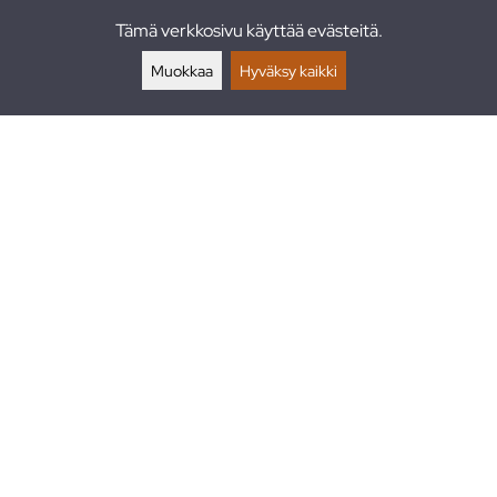
Tämä verkkosivu käyttää evästeitä.
Palautukset
Muokkaa
Hyväksy kaikki