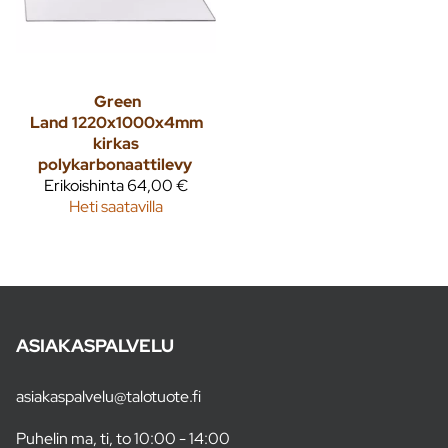
Green
Land
1220x1000x4mm
kirkas
polykarbonaattilevy
Erikoishinta
64,00 €
Heti saatavilla
ASIAKASPALVELU
asiakaspalvelu@talotuote.fi
Puhelin ma, ti, to 10:00 - 14:00