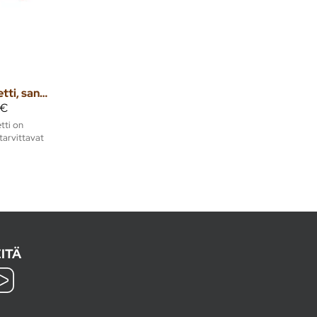
Radon -putkistopaketti, saneeraus 1057966
 €
tti on
tarvittavat
ITÄ