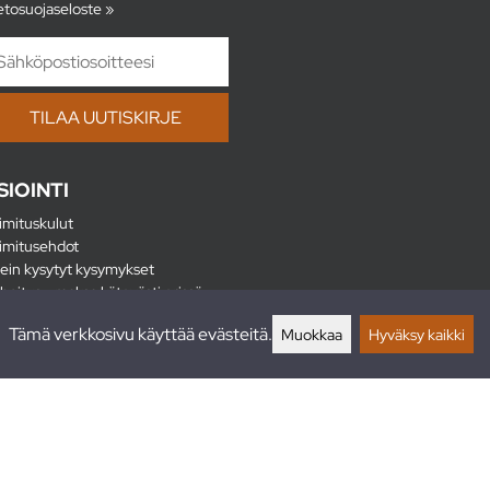
etosuojaseloste »
SIOINTI
imituskulut
imitusehdot
ein kysytyt kysymykset
hoitus - maksa kätevästi erissä
lautukset
Tämä verkkosivu käyttää evästeitä.
Muokkaa
Hyväksy kaikki