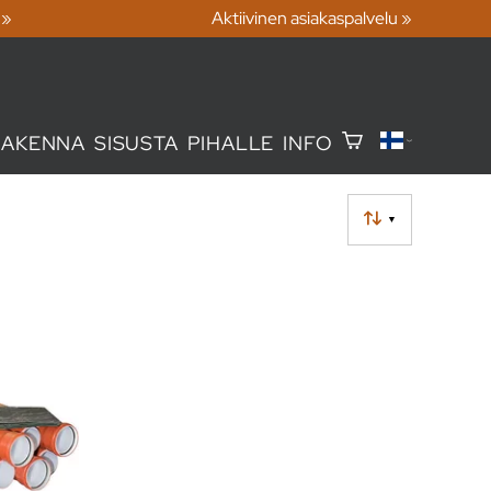
 »
Aktiivinen asiakaspalvelu »
RAKENNA
SISUSTA
PIHALLE
INFO
▼