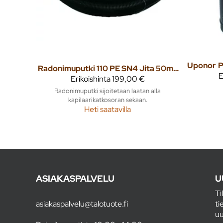
Uponor
Radonimuputki 110 PE SN4 Jita 50m/kieppi
E
Erikoishinta
199,00 €
Radonimuputki sijoitetaan laatan alla
kapilaarikatkosoran sekaan.
Heti saatavilla
ASIAKASPALVELU
U
Ti
asiakaspalvelu@talotuote.fi
ti
uu