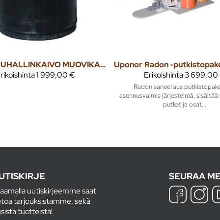
PUHALLINKAIVO MUOVIKANNELLA
Uponor
rikoishinta
1 999,00 €
Erikoishinta
3 699,00
Radon saneeraus putkistopake
asennusvalmis järjestelmä, sisältää 
putket ja osat...
UTISKIRJE
SEURAA ME
laamalla uutiskirjeemme saat
etoa tarjouksistamme, sekä
sista tuotteista!