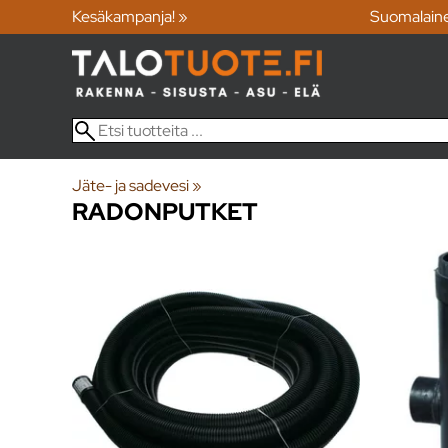
Kesäkampanja! »
Suomalain
Jäte- ja sadevesi
‪»
RADONPUTKET