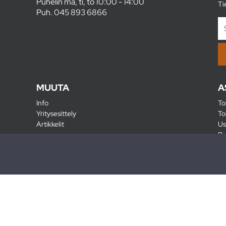
Puhelin ma, ti, to 10:00 - 14:00
Ti
Puh.
045 893 6866
MUUTA
A
Info
To
Yritysesittely
To
Artikkelit
Us
Ra
Pa