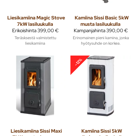
Liesikamiina Magic Stove
Kamiina Sissi Basic 5kW
7kW lasiluukulla
musta lasiluukulla
Erikoishinta
399,00 €
Kampanjahinta
390,00 €
Teräsksestä valmistettu
Erinomainen pieni kamina, jonka
liesikamiina
hyötysuhde on korkea.
-12%
Liesikamiina Sissi Maxi
Kamiina Sissi 5kW