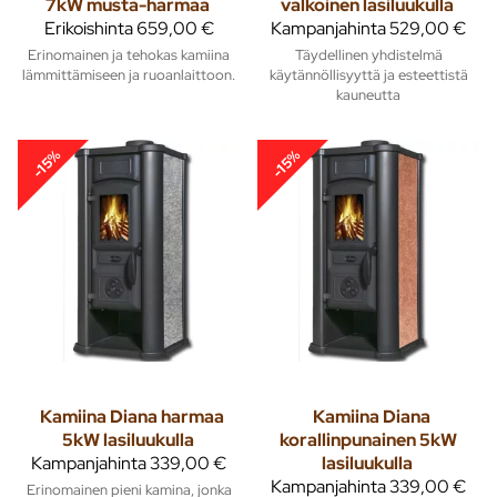
7kW musta-harmaa
valkoinen lasiluukulla
Erikoishinta
659,00 €
Kampanjahinta
529,00 €
Erinomainen ja tehokas kamiina
Täydellinen yhdistelmä
lämmittämiseen ja ruoanlaittoon.
käytännöllisyyttä ja esteettistä
kauneutta
-15%
-15%
Kamiina Diana harmaa
Kamiina Diana
5kW lasiluukulla
korallinpunainen 5kW
Kampanjahinta
339,00 €
lasiluukulla
Kampanjahinta
339,00 €
Erinomainen pieni kamina, jonka