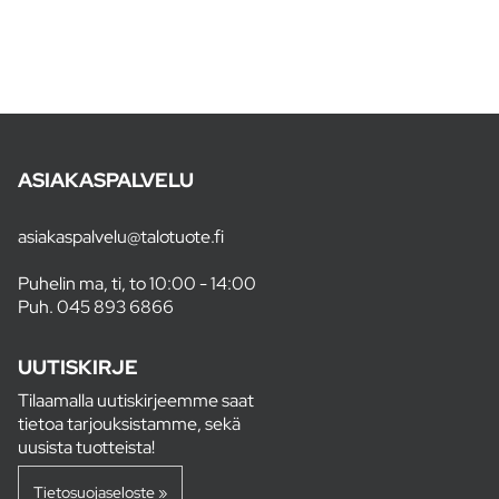
ASIAKASPALVELU
asiakaspalvelu@talotuote.fi
Puhelin ma, ti, to 10:00 - 14:00
Puh.
045 893 6866
UUTISKIRJE
Tilaamalla uutiskirjeemme saat
tietoa tarjouksistamme, sekä
uusista tuotteista!
Tietosuojaseloste »