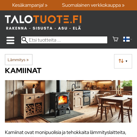
Kesäkampanja! »
Suomalainen verkkokauppa »
Lämmitys
‪»
▼
KAMIINAT
Kamiinat ovat monipuolisia ja tehokkaita lämmityslaitteita,