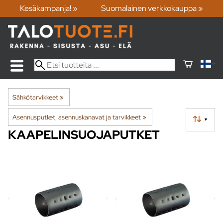
Kesäkampanja! »
Suomalainen verkkokauppa »
Sähkötarvikkeet
‪»
Asennusputket, asennuskanavat ja tarvikkeet
‪»
▼
KAAPELINSUOJAPUTKET