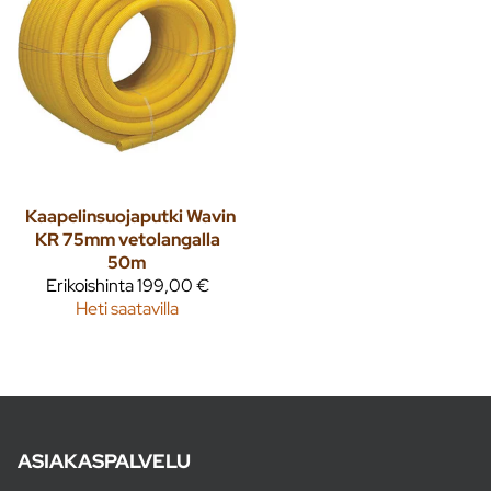
Kaapelinsuojaputki Wavin
KR 75mm vetolangalla
50m
Erikoishinta
199,00 €
Heti saatavilla
ASIAKASPALVELU