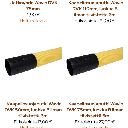
Jatkoyhde Wavin DVK
Kaapelinsuojaputki Wavin
75mm
DVK 110mm, luokka B
4,90 €
ilman tiivistettä 6m
Heti saatavilla
Erikoishinta
29,00 €
Kaapelinsuojaputki Wavin
Kaapelinsuojaputki Wavin
DVK 50mm, luokka B ilman
DVK 75mm, luokka B ilman
tiivistettä 6m
tiivistettä 6m
Erikoishinta
17,00 €
Erikoishinta
27,00 €
Heti saatavilla
Heti saatavilla