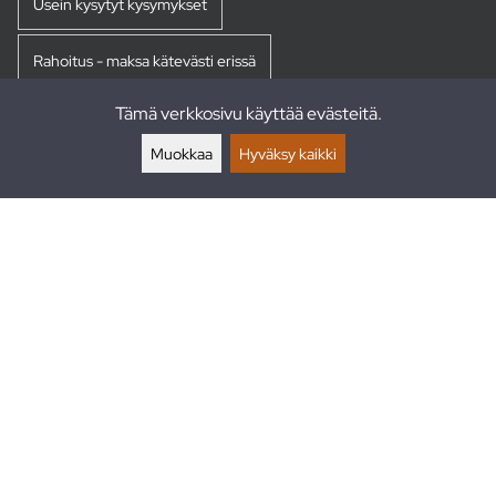
Usein kysytyt kysymykset
Rahoitus - maksa kätevästi erissä
Tämä verkkosivu käyttää evästeitä.
Palautukset
Muokkaa
Hyväksy kaikki