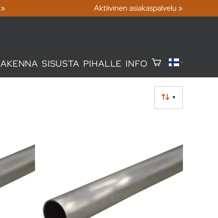
 »
Aktiivinen asiakaspalvelu »
RAKENNA
SISUSTA
PIHALLE
INFO
▼