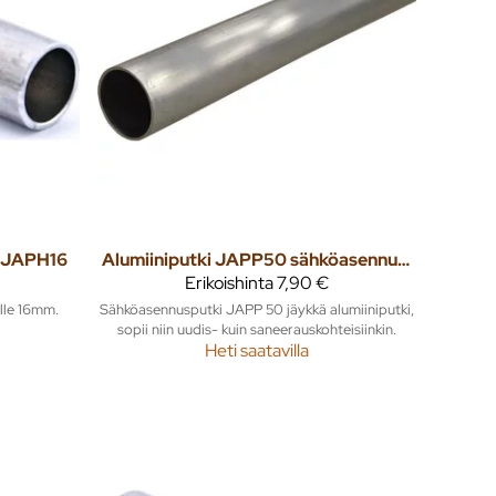
i JAPH16
Alumiiniputki JAPP50 sähköasennusputki 3m
Erikoishinta
7,90 €
lle 16mm.
Sähköasennusputki JAPP 50 jäykkä alumiiniputki,
sopii niin uudis- kuin saneerauskohteisiinkin.
Heti saatavilla