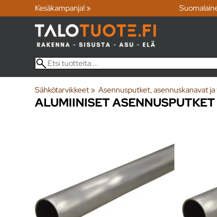
Kesäkampanja! »
Suomalain
Sähkötarvikkeet
‪»
Asennusputket, asennuskanavat ja 
ALUMIINISET ASENNUSPUTKET