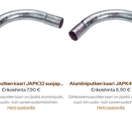
Alumiiniputken kaari JAPK32 suojaputkenkaari
Erikoishinta
7,90 €
Erikoishinta
8,90 €
putken kaari on jäykkä alumiiniputki,
Sähköasennusputken kaari on jäykkä a
n uudis- kuin saneerauskohteisiinkin.
sopii niin uudis- kuin saneerauskoht
Heti saatavilla
Heti saatavilla