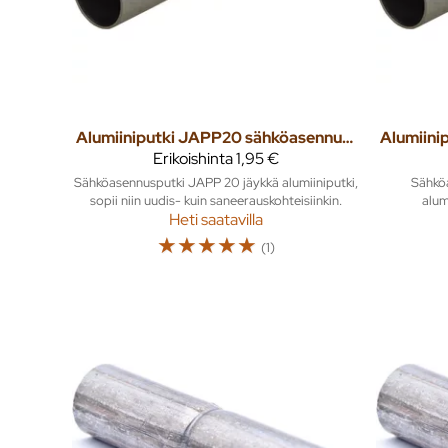
Alumiiniputki JAPP20 sähköasennusputki 3m
Erikoishinta
1,95 €
Sähköasennusputki JAPP 20 jäykkä alumiiniputki,
Sähkö
sopii niin uudis- kuin saneerauskohteisiinkin.
alum
Heti saatavilla
☆
☆
☆
☆
☆
(1)