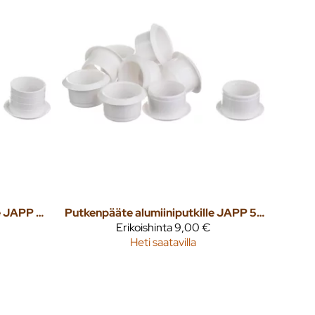
Putkenpääte alumiiniputkille JAPP 40 10kpl/pkt
Putkenpääte alumiiniputkille JAPP 50 10kpl/pkt
Erikoishinta
9,00 €
Heti saatavilla