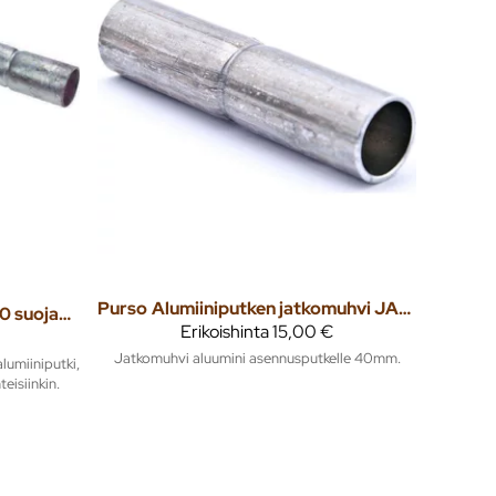
Purso
Alumiiniputken jatkomuhvi JAPH40 / 10kpl
Alumiiniputken kaari JAPK40 suojaputkenkaari
Erikoishinta
15,00 €
Jatkomuhvi aluumini asennusputkelle 40mm.
lumiiniputki,
eisiinkin.