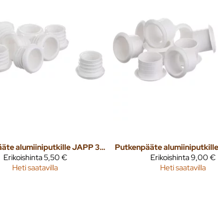
Putkenpääte alumiiniputkille JAPP 32 10kpl/pkt
Erikoishinta
5,50 €
Erikoishinta
9,00 €
Heti saatavilla
Heti saatavilla