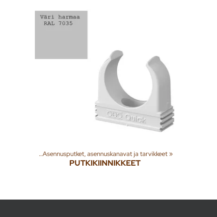
kötarvikkeet
‪»
Asennusputket, asennuskanavat ja tarvikkeet
‪»
PUTKIKIINNIKKEET