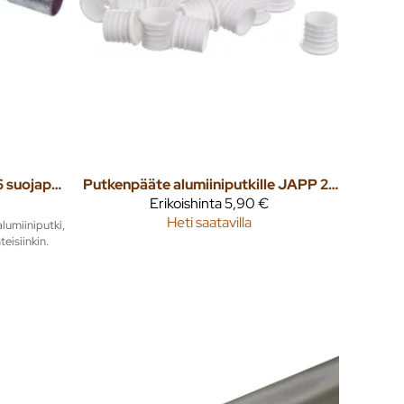
Alumiiniputken kaari JAPK16 suojaputkenkaari
Putkenpääte alumiiniputkille JAPP 25 20kpl /pkt
Erikoishinta
5,90 €
Heti saatavilla
lumiiniputki,
eisiinkin.