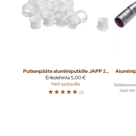
Putkenpääte alumiiniputkille JAPP 20 20kpl/pkt
Erikoishinta
5,00 €
Heti saatavilla
Sähköasennus
☆
☆
☆
☆
☆
sopii nii
(1)