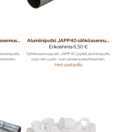
Alumiiniputki JAPP16 sähköasennusputki 3m
Alumiiniputki JAPP40 sähköasennusputki 3m
Erikoishinta
6,50 €
umiiniputki,
Sähköasennusputki JAPP 40 jäykkä alumiiniputki,
eisiinkin.
sopii niin uudis- kuin saneerauskohteisiinkin.
Heti saatavilla