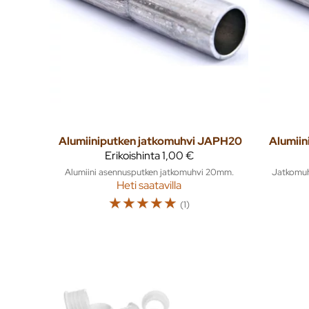
Alumiiniputken jatkomuhvi JAPH20
Alumiin
Erikoishinta
1,00 €
Alumiini asennusputken jatkomuhvi 20mm.
Jatkomuh
Heti saatavilla
☆
☆
☆
☆
☆
(1)