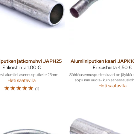
iputken jatkomuhvi JAPH25
Erikoishinta
1,00 €
Erikoishinta
4,50 €
vi alumiini asennusputkelle 25mm.
Sähköasennusputken kaari on jäykkä a
Heti saatavilla
sopii niin uudis- kuin saneerauskoht
Heti saatavilla
☆
☆
☆
☆
☆
(1)