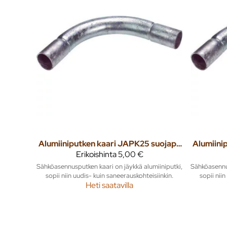
Alumiiniputken kaari JAPK25 suojaputkenkaari
Erikoishinta
5,00 €
Sähköasennusputken kaari on jäykkä alumiiniputki,
Sähköasennus
sopii niin uudis- kuin saneerauskohteisiinkin.
sopii nii
Heti saatavilla