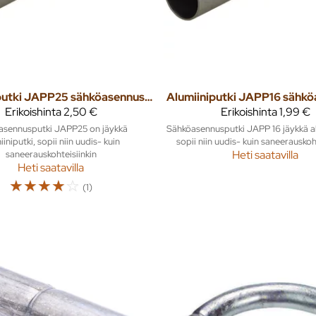
Alumiiniputki JAPP25 sähköasennusputki 3m
Erikoishinta
2,50 €
Erikoishinta
1,99 €
asennusputki JAPP25 on jäykkä
Sähköasennusputki JAPP 16 jäykkä al
iiniputki, sopii niin uudis- kuin
sopii niin uudis- kuin saneerauskoht
saneerauskohteisiinkin
Heti saatavilla
Heti saatavilla
☆
☆
☆
☆
☆
(1)