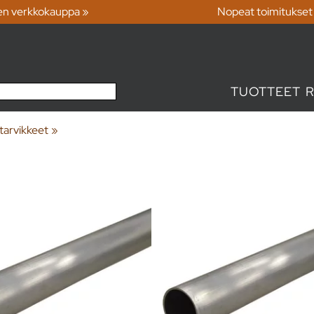
en verkkokauppa »
Nopeat toimitukset
TUOTTEET
tarvikkeet
‪»