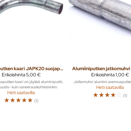
Alumiiniputken kaari JAPK20 suojaputkenkaari
Alumiiniputken jatkomuhv
Erikoishinta
5,00 €
Erikoishinta
1,00 €
putken kaari on jäykkä alumiiniputki,
Jatkomuhvi alumiini asennusputke
n uudis- kuin saneerauskohteisiinkin.
Heti saatavilla
Heti saatavilla
☆
☆
☆
☆
☆
(1)
☆
☆
☆
☆
☆
(1)