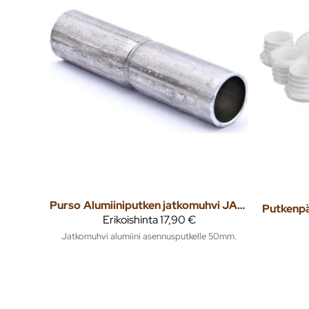
Purso
Alumiiniputken jatkomuhvi JAPH50 / 10kpl
Erikoishinta
17,90 €
Jatkomuhvi alumiini asennusputkelle 50mm.