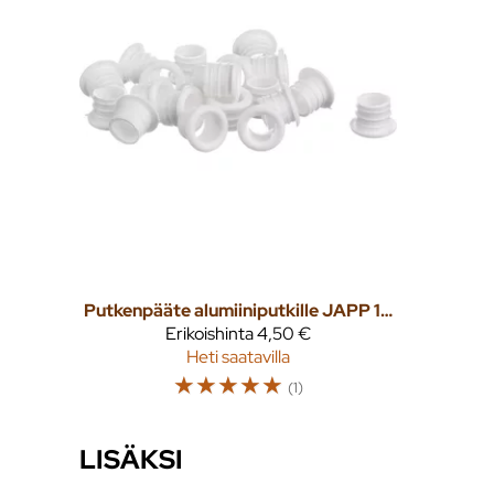
Putkenpääte alumiiniputkille JAPP 16 20kpl/pkt
Erikoishinta
4,50 €
Heti saatavilla
☆
☆
☆
☆
☆
(1)
LISÄKSI