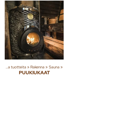
Tuoteryhmiä ja tuotteita
‪»
Rakenna
‪»
Sauna
‪»
PUUKIUKAAT