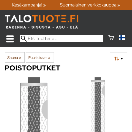
Kesäkampanja! »
Suomalainen verkkokauppa »
Sauna
‪»
Puukiukaat
‪»
▼
POISTOPUTKET