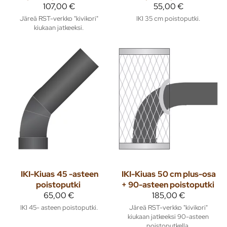
107,00 €
55,00 €
Järeä RST-verkko "kivikori"
IKI 35 cm poistoputki.
kiukaan jatkeeksi.
IKI-Kiuas
45 -asteen
IKI-Kiuas
50 cm plus-osa
poistoputki
+ 90-asteen poistoputki
65,00 €
185,00 €
IKI 45- asteen poistoputki.
Järeä RST-verkko "kivikori"
kiukaan jatkeeksi 90-asteen
poistoputkella.