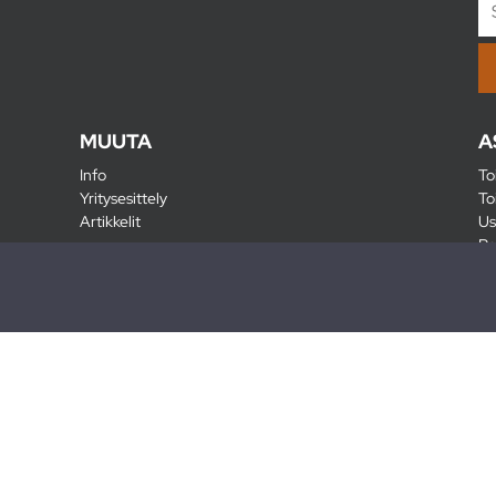
MUUTA
A
Info
To
Yritysesittely
To
Artikkelit
Us
Ra
Pa