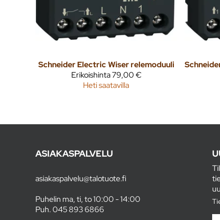
Schneider Electric
Wiser relemoduuli
Schneider
Erikoishinta
79,00 €
Heti saatavilla
ASIAKASPALVELU
U
Ti
asiakaspalvelu@talotuote.fi
ti
uu
Puhelin ma, ti, to 10:00 - 14:00
Ti
Puh.
045 893 6866