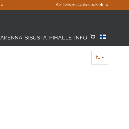
 »
Aktiivinen asiakaspalvelu »
RAKENNA
SISUSTA
PIHALLE
INFO
▼