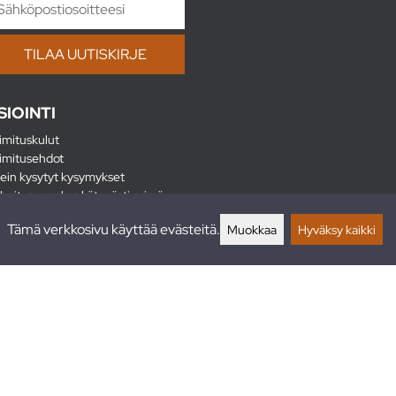
SIOINTI
imituskulut
imitusehdot
ein kysytyt kysymykset
hoitus - maksa kätevästi erissä
lautukset
Tämä verkkosivu käyttää evästeitä.
Muokkaa
Hyväksy kaikki