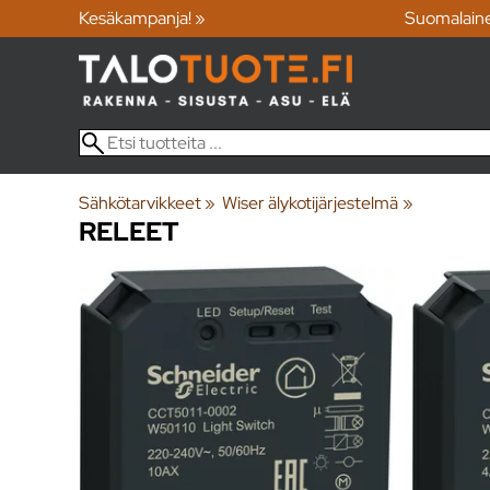
Kesäkampanja! »
Suomalain
Sähkötarvikkeet
‪»
Wiser älykotijärjestelmä
‪»
RELEET