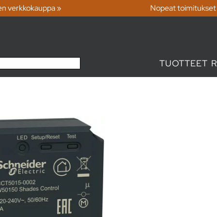
en verkkokauppa »
Nopeat toimitukset
TUOTTEET