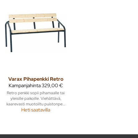
Varax
Pihapenkki Retro
Kampanjahinta
329,00 €
Retro penkki sopii pihamaalle tai
yleisille paikoille. Viehättävä,
kaarevasti muotoiltu puistonpe...
Heti saatavilla