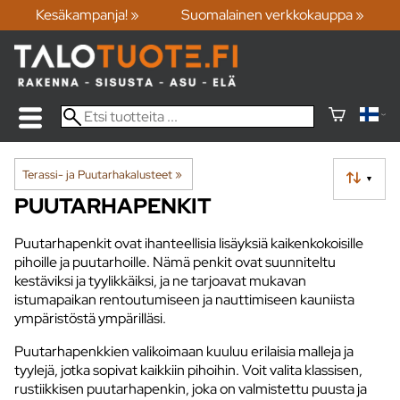
Kesäkampanja! »
Suomalainen verkkokauppa »
Terassi- ja Puutarhakalusteet
‪»
▼
PUUTARHAPENKIT
Puutarhapenkit ovat ihanteellisia lisäyksiä kaikenkokoisille
pihoille ja puutarhoille. Nämä penkit ovat suunniteltu
kestäviksi ja tyylikkäiksi, ja ne tarjoavat mukavan
istumapaikan rentoutumiseen ja nauttimiseen kauniista
ympäristöstä ympärilläsi.
Puutarhapenkkien valikoimaan kuuluu erilaisia malleja ja
tyylejä, jotka sopivat kaikkiin pihoihin. Voit valita klassisen,
rustiikkisen puutarhapenkin, joka on valmistettu puusta ja