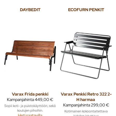
DAYBEDIT
ECOFURN PENKIT
Varax
Frida penkki
Varax
Penkki Retro 322 2-
Kampanjahinta
449,00 €
H harmaa
Kampanjahinta
299,00 €
Sopii koti- ja puistokäyttöön, sekä
koulujen pihoihin.
Kotimainen kokoontaitettava
Heti saatavilla
kahden istuttava