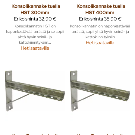
Konsolikannake tuella
Konsolikannake tuella
HST 300mm
HST 400mm
Erikoishinta
32,90 €
Erikoishinta
35,90 €
Konsolikannatin HST on
Konsolikannatin on haponkestävää
haponkestävää terästä ja se sopii
terästä, sopii yhtä hyvin seinä- ja
yhtä hyvin seinä- ja
kattokiinnityksiin
kattokiinnityksiin...
Heti saatavilla
Heti saatavilla