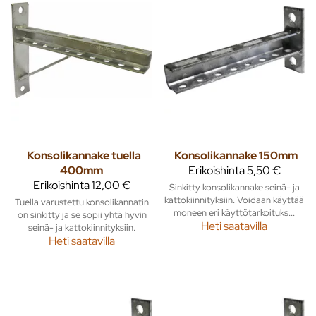
Konsolikannake tuella
Konsolikannake 150mm
400mm
Erikoishinta
5,50 €
Erikoishinta
12,00 €
Sinkitty konsolikannake seinä- ja
kattokiinnityksiin. Voidaan käyttää
Tuella varustettu konsolikannatin
moneen eri käyttötarkoituks...
on sinkitty ja se sopii yhtä hyvin
Heti saatavilla
seinä- ja kattokiinnityksiin.
Heti saatavilla