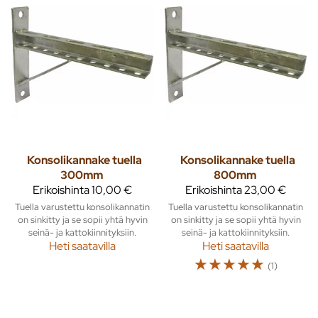
Konsolikannake tuella
Konsolikannake tuella
300mm
800mm
Erikoishinta
10,00 €
Erikoishinta
23,00 €
Tuella varustettu konsolikannatin
Tuella varustettu konsolikannatin
on sinkitty ja se sopii yhtä hyvin
on sinkitty ja se sopii yhtä hyvin
seinä- ja kattokiinnityksiin.
seinä- ja kattokiinnityksiin.
Heti saatavilla
Heti saatavilla
☆
☆
☆
☆
☆
(1)