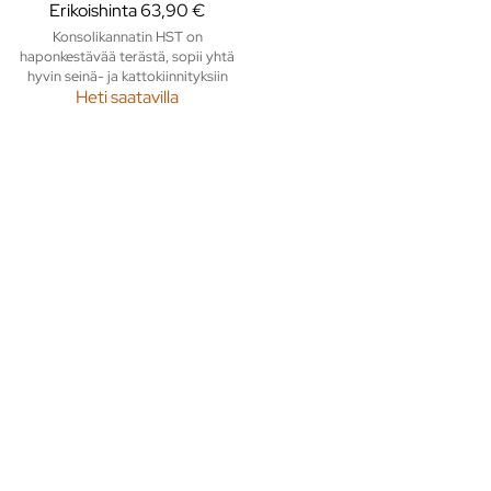
Erikoishinta
63,90 €
Konsolikannatin HST on
haponkestävää terästä, sopii yhtä
hyvin seinä- ja kattokiinnityksiin
Heti saatavilla