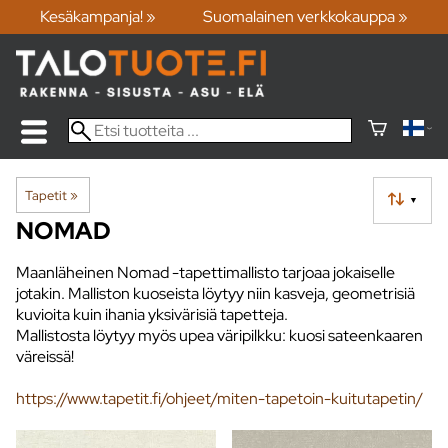
Kesäkampanja! »
Suomalainen verkkokauppa »
Tapetit
‪»
▼
NOMAD
Maanläheinen Nomad -tapettimallisto tarjoaa jokaiselle
jotakin. Malliston kuoseista löytyy niin kasveja, geometrisiä
kuvioita kuin ihania yksivärisiä tapetteja.
Mallistosta löytyy myös upea väripilkku: kuosi sateenkaaren
väreissä!
https://www.tapetit.fi/ohjeet/miten-tapetoin-kuitutapetin/