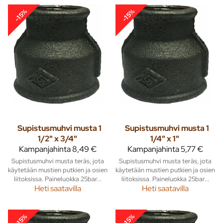
-15%
-15%
Supistusmuhvi musta 1
Supistusmuhvi musta 1
1/2" x 3/4"
1/4" x 1"
Kampanjahinta
8,49 €
Kampanjahinta
5,77 €
Supistusmuhvi musta teräs, jota
Supistusmuhvi musta teräs, jota
käytetään mustien putkien ja osien
käytetään mustien putkien ja osien
liitoksissa. Paineluokka 25bar...
liitoksissa. Paineluokka 25bar...
Heti saatavilla
Heti saatavilla
-15%
-15%