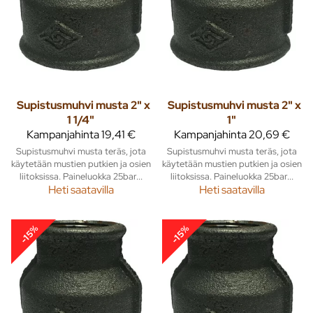
Supistusmuhvi musta 2" x
Supistusmuhvi musta 2" x
1 1/4"
1"
Kampanjahinta
19,41 €
Kampanjahinta
20,69 €
Supistusmuhvi musta teräs, jota
Supistusmuhvi musta teräs, jota
käytetään mustien putkien ja osien
käytetään mustien putkien ja osien
liitoksissa. Paineluokka 25bar...
liitoksissa. Paineluokka 25bar...
Heti saatavilla
Heti saatavilla
-15%
-15%