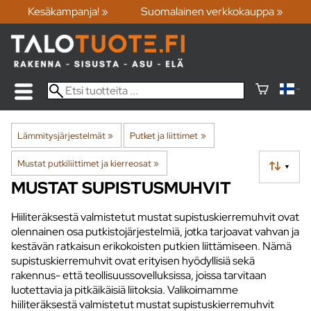
Kesäkampanja! »
Suomalainen verkkokauppa »
Lämmitysjärjestelmät
‪»
Putket ja liittimet
‪»
Mustat putkiliittimet ja kierreosat
‪»
▼
MUSTAT SUPISTUSMUHVIT
Hiiliteräksestä valmistetut mustat supistuskierremuhvit ovat
olennainen osa putkistojärjestelmiä, jotka tarjoavat vahvan ja
kestävän ratkaisun erikokoisten putkien liittämiseen. Nämä
supistuskierremuhvit ovat erityisen hyödyllisiä sekä
rakennus- että teollisuussovelluksissa, joissa tarvitaan
luotettavia ja pitkäikäisiä liitoksia. Valikoimamme
hiiliteräksestä valmistetut mustat supistuskierremuhvit