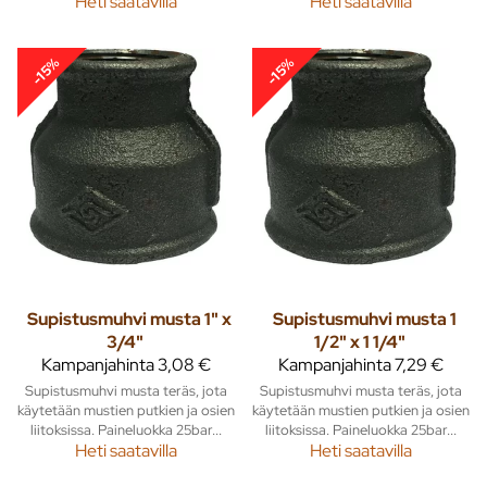
Heti saatavilla
Heti saatavilla
-15%
-15%
Supistusmuhvi musta 1" x
Supistusmuhvi musta 1
3/4"
1/2" x 1 1/4"
Kampanjahinta
3,08 €
Kampanjahinta
7,29 €
Supistusmuhvi musta teräs, jota
Supistusmuhvi musta teräs, jota
käytetään mustien putkien ja osien
käytetään mustien putkien ja osien
liitoksissa. Paineluokka 25bar...
liitoksissa. Paineluokka 25bar...
Heti saatavilla
Heti saatavilla