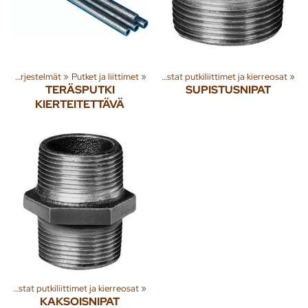
itysjärjestelmät
Lämmitysjärjestelmät
‪»
‪»
Putket ja liittimet
Putket ja liittimet
‪»
‪»
Mustat putkiliittimet ja kierreosat
‪»
TERÄSPUTKI
SUPISTUSNIPAT
KIERTEITETTÄVÄ
‪»
Mustat putkiliittimet ja kierreosat
‪»
KAKSOISNIPAT