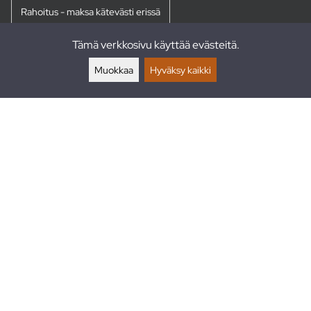
Rahoitus - maksa kätevästi erissä
Tämä verkkosivu käyttää evästeitä.
Palautukset
Muokkaa
Hyväksy kaikki