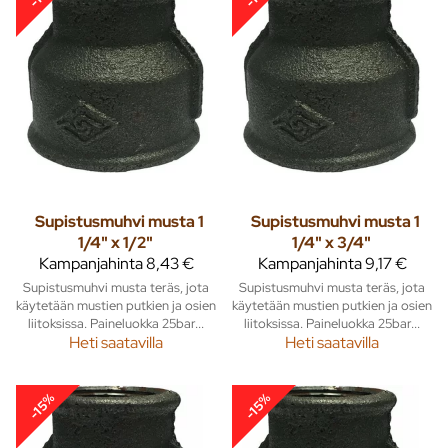
Supistusmuhvi musta 1
Supistusmuhvi musta 1
1/4" x 1/2"
1/4" x 3/4"
Kampanjahinta
8,43 €
Kampanjahinta
9,17 €
Supistusmuhvi musta teräs, jota
Supistusmuhvi musta teräs, jota
käytetään mustien putkien ja osien
käytetään mustien putkien ja osien
liitoksissa. Paineluokka 25bar...
liitoksissa. Paineluokka 25bar...
Heti saatavilla
Heti saatavilla
-15%
-15%