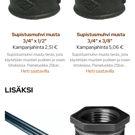
Supistusmuhvi musta
Supistusmuhvi musta
3/4" x 1/2"
3/4" x 3/8"
Kampanjahinta
2,51 €
Kampanjahinta
5,06 €
Supistusmuhvi musta teräs, jota
Supistusmuhvi musta teräs, jota
käytetään mustien putkien ja osien
käytetään mustien putkien ja osien
liitoksissa. Paineluokka 25bar...
liitoksissa. Paineluokka 25bar...
Heti saatavilla
Heti saatavilla
LISÄKSI