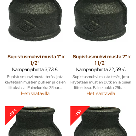
Supistusmuhvi musta 1" x
Supistusmuhvi musta 2" x
1/2"
1 1/2"
Kampanjahinta
3,73 €
Kampanjahinta
22,59 €
Supistusmuhvi musta teräs, jota
Supistusmuhvi musta teräs, jota
käytetään mustien putkien ja osien
käytetään mustien putkien ja osien
liitoksissa. Paineluokka 25bar...
liitoksissa. Paineluokka 25bar...
Heti saatavilla
Heti saatavilla
-15%
-15%