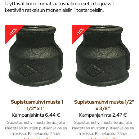
täyttävät korkeimmat laatuvaatimukset ja tarjoavat
kestävän ratkaisun monenlaisiin liitostarpeisiin.
-15%
-15%
Supistusmuhvi musta 1
Supistusmuhvi musta 1/2"
1/2" x 1"
x 3/8"
Kampanjahinta
6,44 €
Kampanjahinta
2,47 €
Supistusmuhvi musta teräs, jota
Supistusmuhvi musta teräs, jota
käytetään mustien putkien ja osien
käytetään mustien putkien ja osien
liitoksissa. Paineluokka 25bar...
liitoksissa. Paineluokka 25bar...