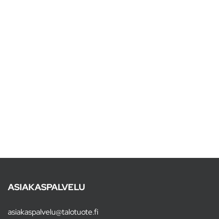
ASIAKASPALVELU
asiakaspalvelu@talotuote.fi