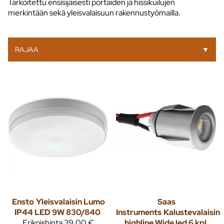
Tarkoitettu ensisijaisesti portaiden ja hissikuilujen
merkintään sekä yleisvalaisuun rakennustyömailla.
RAJAA
▼
Ensto
Yleisvalaisin Lumo
Saas
IP44 LED 9W 830/840
Instruments
Kalustevalaisin
Erikoishinta
39,00 €
highline Wide led 6 kpl