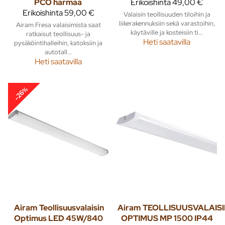
PCO harmaa
Erikoishinta
49,00 €
Erikoishinta
59,00 €
Valaisin teollisuuden tiloihin ja
liikerakennuksiin sekä varastoihin,
Airam Fresa valaisimista saat
käytäville ja kosteisiin ti...
ratkaisut teollisuus- ja
Heti saatavilla
pysäköintihalleihin, katoksiin ja
autotall...
Heti saatavilla
-26%
Airam
Teollisuusvalaisin
Airam
TEOLLISUUSVALAIS
Optimus LED 45W/840
OPTIMUS MP 1500 IP44