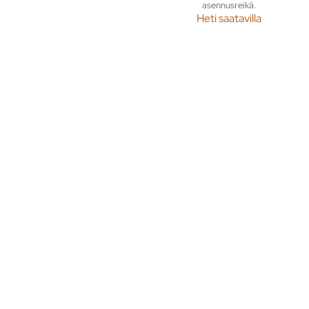
asennusreikä.
Heti saatavilla