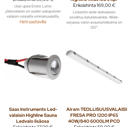
Erikoishinta
169,00 €
Uusi upea Ensto Lumo
yleisvalaisin on uuden sukupolven
Linssitön wide-ledvalaisin
valaisin runsailla ominaisuuksilla.
soveltuu kalustevaloksi. Wide-
Heti saatavilla
sarjassa valon avautumiskulma on
120°.
Saas Instruments
Led-
Airam
TEOLLISUUSVALAIS
valaisin Highline Sauna
FRESA PRO 1200 IP65
Ledvalo lisäosa
40W/840 6000LM PCO