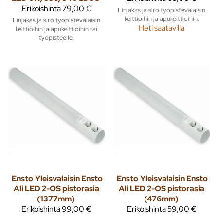
Erikoishinta
79,00 €
Linjakas ja siro työpistevalaisin
keittiöihin ja apukeittiöihin.
Linjakas ja siro työpistevalaisin
Heti saatavilla
keittiöihin ja apukeittiöihin tai
työpisteelle.
Ensto
Yleisvalaisin Ensto
Ensto
Yleisvalaisin Ensto
Ali LED 2-OS pistorasia
Ali LED 2-OS pistorasia
(1377mm)
(476mm)
Erikoishinta
99,00 €
Erikoishinta
59,00 €