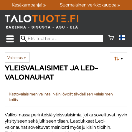
Kesäkampanja! »
Suomalainen verkkokauppa »
Valaistus
‪»
▼
YLEISVALAISIMET JA LED-
VALONAUHAT
Kattovalaisimen valinta: Näin löydät täydellisen valaisimen
kotiisi
Valikoimassa perinteisiä yleisvalaisimia, jotka soveltuvat hyvin
yksityiseen sekä julkiseen tilaan. Laadukkaat Led-
valonauhat soveltuvat mainiosti myös julkisiin tiloihin.