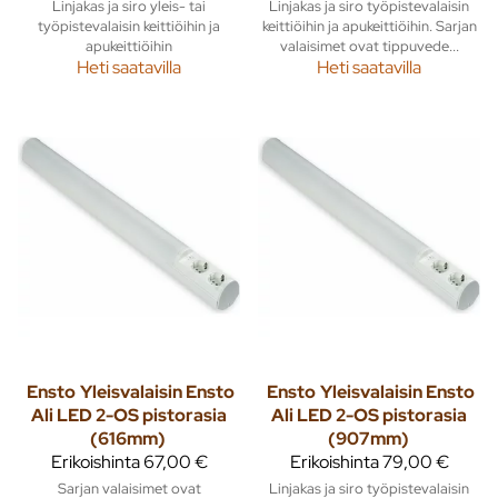
Linjakas ja siro yleis- tai
Linjakas ja siro työpistevalaisin
työpistevalaisin keittiöihin ja
keittiöihin ja apukeittiöihin. Sarjan
apukeittiöihin
valaisimet ovat tippuvede...
Heti saatavilla
Heti saatavilla
Ensto
Yleisvalaisin Ensto
Ensto
Yleisvalaisin Ensto
Ali LED 2-OS pistorasia
Ali LED 2-OS pistorasia
(616mm)
(907mm)
Erikoishinta
67,00 €
Erikoishinta
79,00 €
Sarjan valaisimet ovat
Linjakas ja siro työpistevalaisin