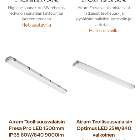
Erikoishinta
27,00 €
Erikoishinta
59,00 €
Highline sauna+ on 3W tehokas
Airam Fresa valaisimista saat
ledvalo saunatilan kattoon tai
ratkaisut teollisuus- ja
lauteen reunaan
pysäköintihalleihin, katoksiin ja
Heti saatavilla
autotall...
Heti saatavilla
Airam
Teollisuusvalaisin
Airam
Teollisuusvalaisin
Fresa Pro LED 1500mm
Optimus LED 25W/840
IP65 60W/840 9000lm
valkoinen