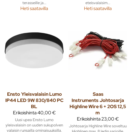
terasseille ja...
eteisvalaisim...
Heti saatavilla
Heti saatavilla
Ensto
Yleisvalaisin Lumo
Saas
IP44 LED 9W 830/840 PC
Instruments
Johtosarja
BL
Highline Wire 6 + 2OS 12,5
Erikoishinta
40,00 €
m
Erikoishinta
23,00 €
Uusi upea Ensto Lumo
yleisvalaisin on uuden sukupolven
Johtosarja Highline Wire soveltuu
valaisin runsailla ominaisuuksilla.
Highlinen max. 8 ledin sarjoille.