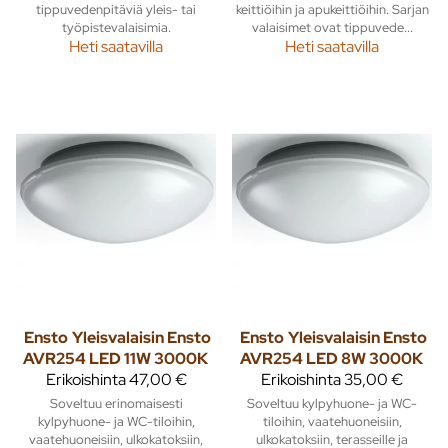
tippuvedenpitäviä yleis- tai
keittiöihin ja apukeittiöihin. Sarjan
työpistevalaisimia.
valaisimet ovat tippuvede...
Heti saatavilla
Heti saatavilla
Ensto
Yleisvalaisin Ensto
Ensto
Yleisvalaisin Ensto
AVR254 LED 11W 3000K
AVR254 LED 8W 3000K
Erikoishinta
47,00 €
Erikoishinta
35,00 €
Soveltuu erinomaisesti
Soveltuu kylpyhuone- ja WC-
kylpyhuone- ja WC-tiloihin,
tiloihin, vaatehuoneisiin,
vaatehuoneisiin, ulkokatoksiin,
ulkokatoksiin, terasseille ja