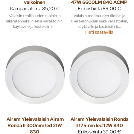
valkoinen
47W 6600LM 840 ACMP
Kampanjahinta
85,20 €
Erikoishinta
89,00 €
Valaisin teollisuuden tiloihin ja
Valaisin teollisuuden tiloihin ja
liikerakennuksiin sekä varastoihin,
liikerakennuksiin sekä varastoihin,
käytäville ja kosteisiin ti...
käytäville ja kosteisiin ti...
Heti saatavilla
Airam
Yleisvalaisin Airam
Airam
Yleisvalaisin Ronda
Ronda II 300mm led 21W
II 175mm led 12W 840
830
Erikoishinta
39,00 €