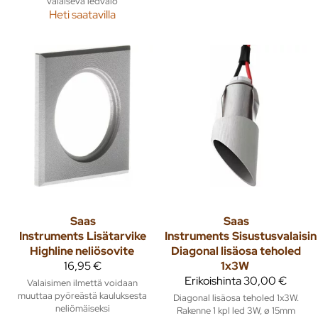
valaiseva ledvalo
Heti saatavilla
Saas
Saas
Instruments
Lisätarvike
Instruments
Sisustusvalaisin
Highline neliösovite
Diagonal lisäosa teholed
16,95 €
1x3W
Erikoishinta
30,00 €
Valaisimen ilmettä voidaan
muuttaa pyöreästä kauluksesta
Diagonal lisäosa teholed 1x3W.
neliömäiseksi
Rakenne 1 kpl led 3W, ø 15mm