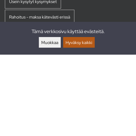
Usein kysytyt kysymykset
Rahoitus - maksa kätevästi erissä
Tämä verkkosivu käyttää evästeitä.
Palautukset
Muokkaa
Hyväksy kaikki