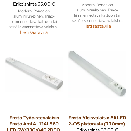
Erikoishinta
65,00 €
Moderni Ronda on
alumiinirunkoinen, Triac-
Moderni Ronda on
himmennettävä kattoon tai
alumiinirunkoinen, Triac-
seinälle asennettava valaisin...
himmennettävä kattoon tai
Heti saatavilla
seinälle asennettava valaisin...
Heti saatavilla
Ensto
Työpistevalaisin
Ensto
Yleisvalaisin Ali LED
Ensto Ami AL124L580
2-OS pistorasia (770mm)
LED 6W/830/840 2DSO
Erikoishinta
63,00 €